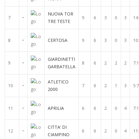
NUOVA TOR
7
•
9
6
3
0
3
14
TRE TESTE
8
•
CERTOSA
9
6
3
0
3
10
GIARDINETTI
9
•
8
6
2
2
2
7:
GARBATELLA
ATLETICO
10
•
7
6
2
1
3
5:7
2000
11
•
APRILIA
6
6
2
0
4
7:
CITTA’ DI
12
•
6
6
2
0
4
11
CIAMPINO