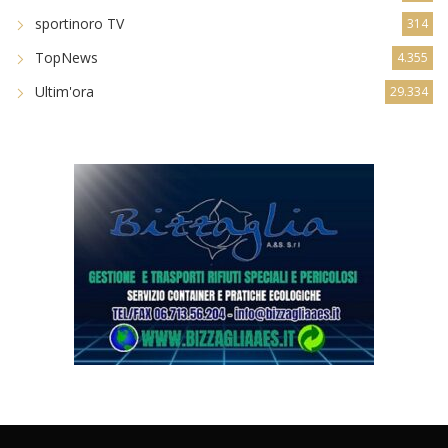
Serie B
2
Serie C
117
sportinoro TV
314
TopNews
4.355
Ultim'ora
29.334