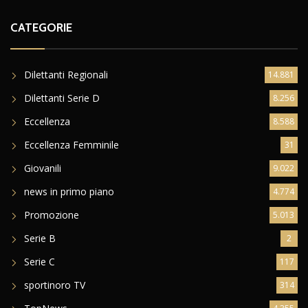
CATEGORIE
Dilettanti Regionali
14.881
Dilettanti Serie D
8.256
Eccellenza
8.588
Eccellenza Femminile
31
Giovanili
9.022
news in primo piano
4.774
Promozione
5.013
Serie B
2
Serie C
117