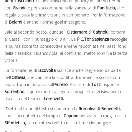
Real Tuscolano
. I blues falliscono un penalty nel primo tempo
con
Grande
e poi soccombono sulla zampata di
Pandiscia,
che
regala ai suoi la prima vittoria in campionato. Per la formazione
di
Belardi
è anche il primo goal in stagione.
Sale al secondo posto, dunque, l’
Ostiamare
di
Cabriolu,
corsara
al Castelli con il punteggio di 3 a 1. La
P.C.Tor Sapienza
raccoglie
la quinta sconfitta consecutiva e viene risucchiata nei bassi fondi
della classifica. I biancoviola, al contrario, mettono in fila la terza
vittoria.
La formazione di
Iacovolta
subisce anche l’aggancio da parte
dell’
Ottavia,
che cancella la sconfitta di domenica scorsa con
una vittoria in rimonta sull’
Aurelio
. Alla rete di
Tozzi
risponde
Sorrentino,
il quale mette a segno la doppietta decisiva per la
riscossa del team di
Lorenzetti.
Dietro al treno di testa si conferma la
Romulea
di
Benedetti,
che si accontenta del lampo di
Capone
per avere la meglio sullo
Sff Atletico,
alla quinta sconfitta nelle ultime cinque gare.