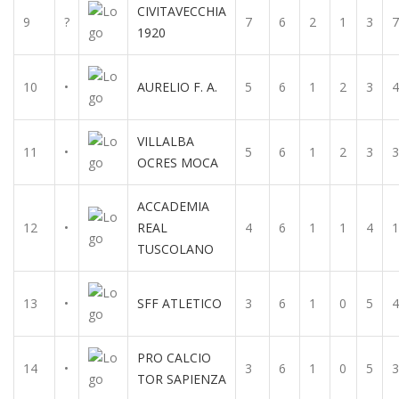
CIVITAVECCHIA
9
?
7
6
2
1
3
7
1920
10
•
AURELIO F. A.
5
6
1
2
3
4
VILLALBA
11
•
5
6
1
2
3
3
OCRES MOCA
ACCADEMIA
12
•
REAL
4
6
1
1
4
1
TUSCOLANO
13
•
SFF ATLETICO
3
6
1
0
5
4
PRO CALCIO
14
•
3
6
1
0
5
3
TOR SAPIENZA