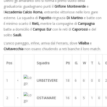
Dietro gli amaranto oro si forma il primo vuoto della
graduatoria: guadagnano punti il
Grifone Monteverde
e
l’
Accademia Calcio Roma
, entrambe vittoriose nelle loro gare
esterne. La squadra di
Papotto
ringrazia
Di Martino
e batte con
il minimo scarto il
Rieti,
mentre la compagine di
Campagna
batte a domicilio il
Campus Eur
con le reti di
Caporossi
e del
solito
Saulli.
L’unico pareggio, infine, arriva dal Ferraris, dove
Villalba
e
Civitavecchia
non osano chiudendo a reti bianche il loro match.
Pos
Squadra
Pti
G.
W
T
L
G
1
•
URBETEVERE
18
6
6
0
0
2
2
•
OSTIAMARE
16
6
5
1
0
1