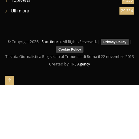
sportinoro TV
314
TopNews
4.355
Ultim'ora
29.334
© Copyright
2026 -
Sportinoro
. All Rights Reserved. |
|
Privacy Policy
Cookie Policy
Testata Giornalistica Registrata al Tribunale di Roma il 22 novembre 2013
Created by
HRS Agency