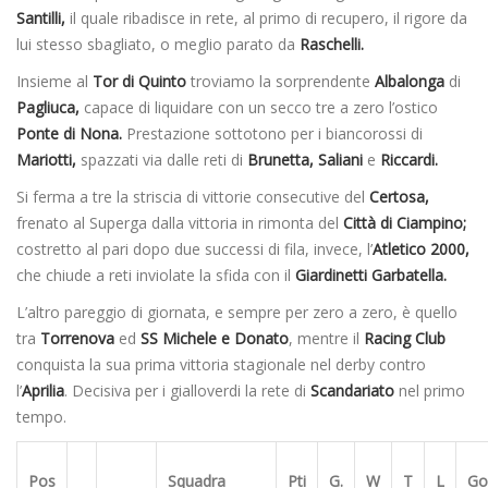
Santilli,
il quale ribadisce in rete, al primo di recupero, il rigore da
lui stesso sbagliato, o meglio parato da
Raschelli.
Insieme al
Tor di Quinto
troviamo la sorprendente
Albalonga
di
Pagliuca,
capace di liquidare con un secco tre a zero l’ostico
Ponte di Nona.
Prestazione sottotono per i biancorossi di
Mariotti,
spazzati via dalle reti di
Brunetta, Saliani
e
Riccardi.
Si ferma a tre la striscia di vittorie consecutive del
Certosa,
frenato al Superga dalla vittoria in rimonta del
Città di Ciampino;
costretto al pari dopo due successi di fila, invece, l’
Atletico 2000,
che chiude a reti inviolate la sfida con il
Giardinetti Garbatella.
L’altro pareggio di giornata, e sempre per zero a zero, è quello
tra
Torrenova
ed
SS Michele e Donato
, mentre il
Racing Club
conquista la sua prima vittoria stagionale nel derby contro
l’
Aprilia
. Decisiva per i gialloverdi la rete di
Scandariato
nel primo
tempo.
Pos
Squadra
Pti
G.
W
T
L
Go