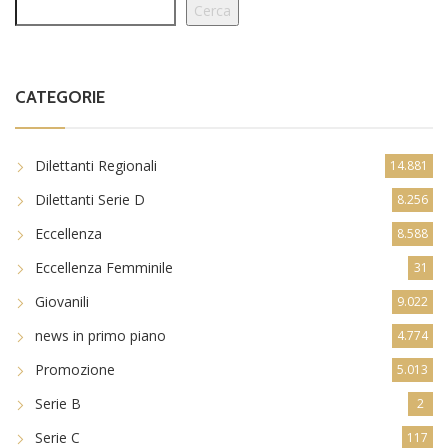
Cerca
Cerca
CATEGORIE
Dilettanti Regionali
14.881
Dilettanti Serie D
8.256
Eccellenza
8.588
Eccellenza Femminile
31
Giovanili
9.022
news in primo piano
4.774
Promozione
5.013