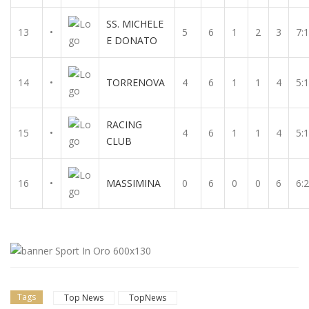
SS. MICHELE
13
•
5
6
1
2
3
7:
E DONATO
14
•
TORRENOVA
4
6
1
1
4
5:
RACING
15
•
4
6
1
1
4
5:
CLUB
16
•
MASSIMINA
0
6
0
0
6
6:
Tags
Top News
TopNews