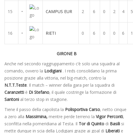
15
•
CAMPUS EUR
2
6
0
2
4
5
16
•
RIETI
0
6
0
0
6
1
GIRONE B
Anche nel secondo raggruppamento c’è solo una squadra al
comando, ovvero la
Lodigiani
. I reds consolidano la prima
posizione grazie alla vittoria, nel big-match, contro la
N.T.T.Teste
. Il match – winner della gara per la squadra di
Caranzetti
è
Di Stefano
, il quale costringe la formazione di
Santoni
al terzo stop in stagione.
Tiene il passo della capolista la
Polisportiva Carso
, netto cinque
a zero alla
Massimina,
mentre perde terreno la
Vigor Perconti
,
sconfitta nella pomeridiana al Testa. Il
Tor di Quinto
di
Basili
si
mette dunque in scia della Lodigiani grazie ai goal di
Liberati
e