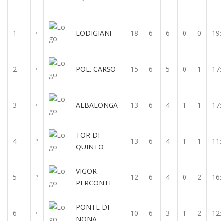
1
•
LODIGIANI
18
6
6
0
0
19
2
•
POL. CARSO
15
6
5
0
1
17
3
•
ALBALONGA
13
6
4
1
1
17
TOR DI
4
?
13
6
4
1
1
11
QUINTO
VIGOR
5
?
12
6
4
0
2
16
PERCONTI
PONTE DI
6
•
10
6
3
1
2
12
NONA