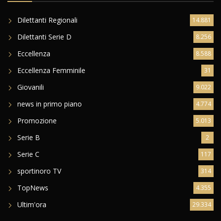
Dilettanti Regionali
14.881
Dilettanti Serie D
8.256
Eccellenza
8.588
Eccellenza Femminile
31
Giovanili
9.022
news in primo piano
4.774
Promozione
5.013
Serie B
2
Serie C
117
sportinoro TV
314
TopNews
4.355
Ultim'ora
29.334