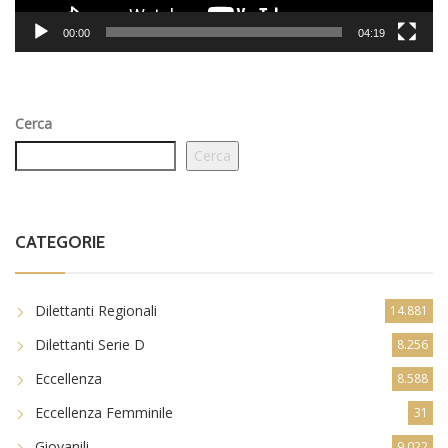
00:00
04:19
Cerca
Cerca
CATEGORIE
Dilettanti Regionali
14.881
Dilettanti Serie D
8.256
Eccellenza
8.588
Eccellenza Femminile
31
Giovanili
9.022