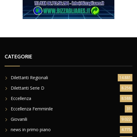
CATEGORIE
Dilettanti Regionali
14.881
Dilettanti Serie D
8.256
Eccellenza
8.588
Eccellenza Femminile
31
Giovanili
9.022
news in primo piano
4.775