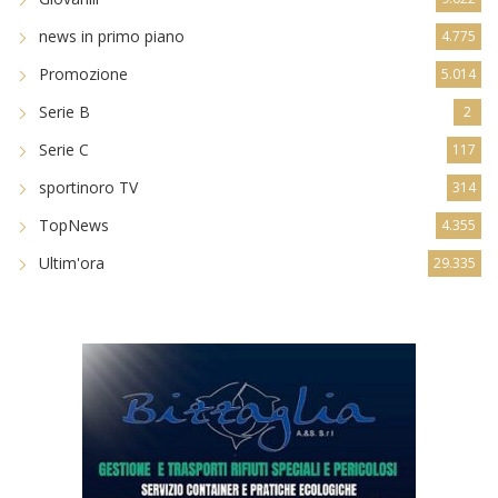
news in primo piano
4.775
Promozione
5.014
Serie B
2
Serie C
117
sportinoro TV
314
TopNews
4.355
Ultim'ora
29.335