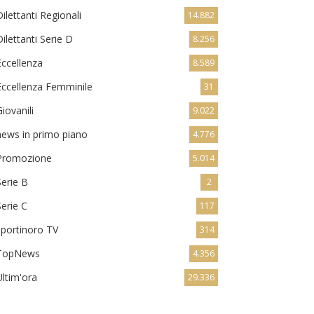
Dilettanti Regionali
14.882
Dilettanti Serie D
8.256
Eccellenza
8.589
Eccellenza Femminile
31
Giovanili
9.022
news in primo piano
4.776
Promozione
5.014
Serie B
2
Serie C
117
sportinoro TV
314
TopNews
4.356
Ultim'ora
29.336