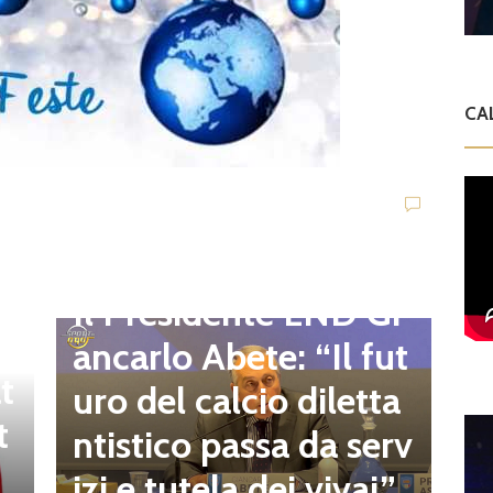
CA
D
d
C
Dilettanti Regionali
e
g
Il Presidente LND Gi
e
r
ancarlo Abete: “Il fut
t
o
uro del calcio diletta
t
a
ntistico passa da serv
a
izi e tutela dei vivai”