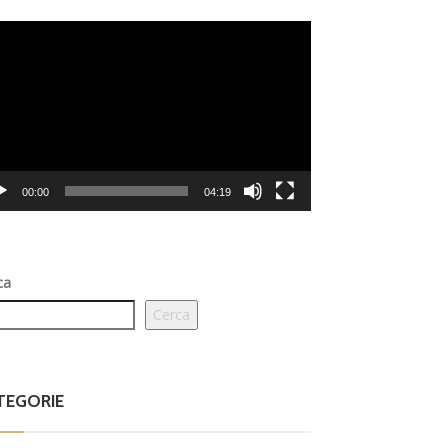
eo
er
00:00
04:19
ca
Cerca
TEGORIE