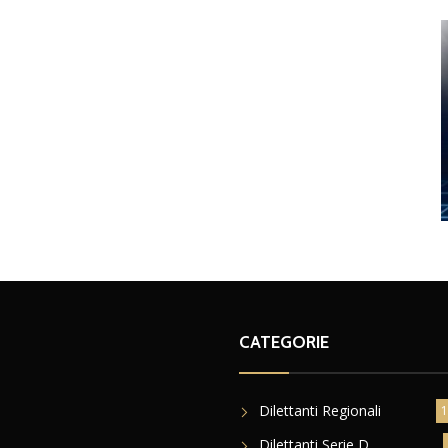
CATEGORIE
Dilettanti Regionali
1
Dilettanti Serie D