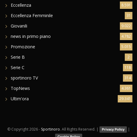
Eccellenza Femminile
31
Giovanili
9.022
news in primo piano
4.782
Promozione
5.015
Serie B
2
Serie C
118
sportinoro TV
314
TopNews
4.361
Ultim'ora
29.341
© Copyright
2026 -
Sportinoro
. All Rights Reserved. |
|
Privacy Policy
Cookie Policy