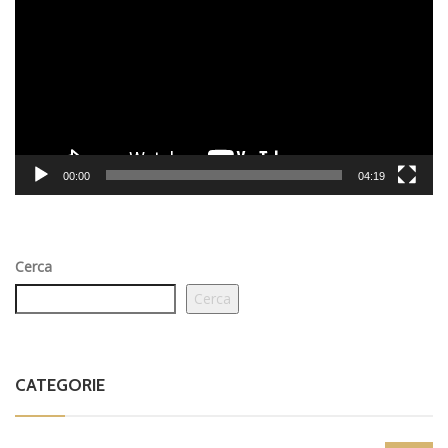
00:00
04:19
Cerca
Cerca
CATEGORIE
Dilettanti Regionali
14.884