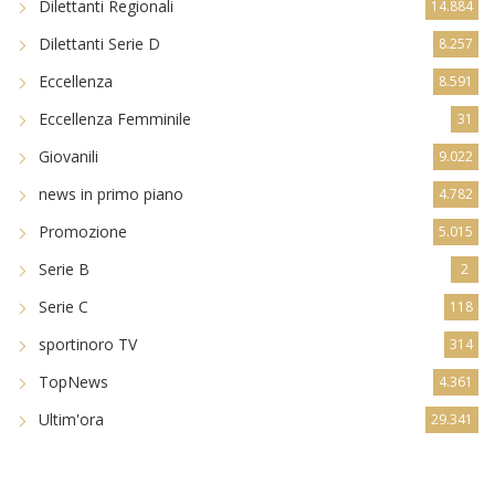
Dilettanti Serie D
8.257
Eccellenza
8.591
Eccellenza Femminile
31
Giovanili
9.022
news in primo piano
4.782
Promozione
5.015
Serie B
2
Serie C
118
sportinoro TV
314
TopNews
4.361
Ultim'ora
29.341