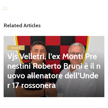
Related Articles
Giovanili
Vjs Velletri, l’ex Monti Pre
nestini Roberto Bruni è il n
uovo allenatore dell’Unde
r 17 rossonera