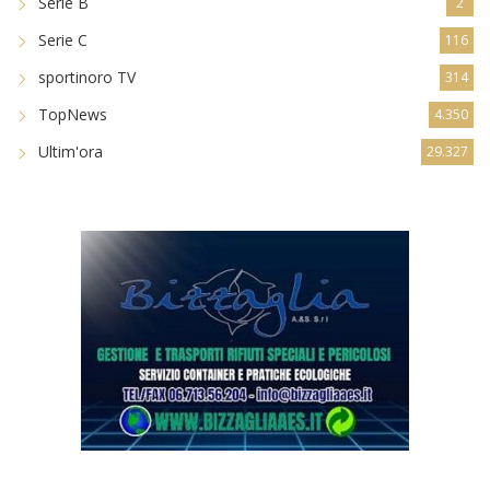
Serie B
2
Serie C
116
sportinoro TV
314
TopNews
4.350
Ultim'ora
29.327