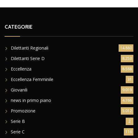
CATEGORIE
Dilettanti Regionali
14.880
Dilettanti Serie D
8.253
Eccellenza
8.588
Eccellenza Femminile
31
Giovanili
9.019
news in primo piano
4.766
Promozione
5.012
Serie B
2
Serie C
116