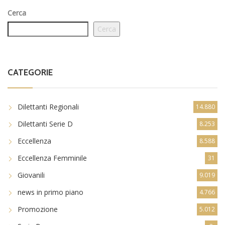
Cerca
Cerca
CATEGORIE
Dilettanti Regionali
14.880
Dilettanti Serie D
8.253
Eccellenza
8.588
Eccellenza Femminile
31
Giovanili
9.019
news in primo piano
4.766
Promozione
5.012