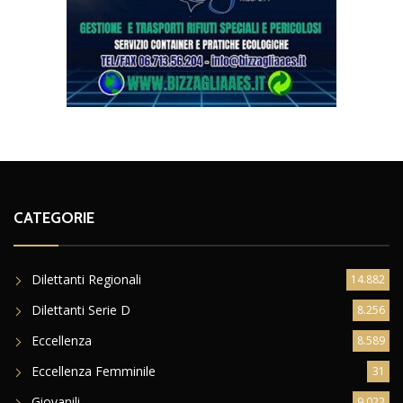
CATEGORIE
Dilettanti Regionali
14.882
Dilettanti Serie D
8.256
Eccellenza
8.589
Eccellenza Femminile
31
Giovanili
9.022