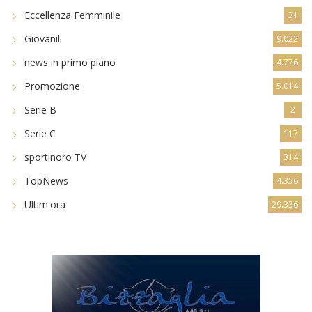
Eccellenza Femminile
31
Giovanili
9.022
news in primo piano
4.776
Promozione
5.014
Serie B
2
Serie C
117
sportinoro TV
314
TopNews
4.356
Ultim'ora
29.336