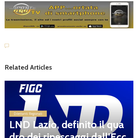
Related Articles
Dilettanti Regionali
LND Lazio, definito il qua
dro dei ripescaggi dall’Ecc