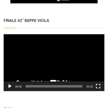
FINALE 42° BEPPE VIOLA
Video
Player
00:00
04:19