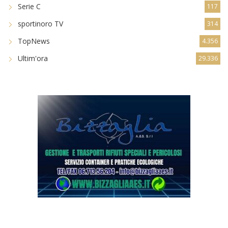
Serie C
117
sportinoro TV
314
TopNews
4.356
Ultim'ora
29.336