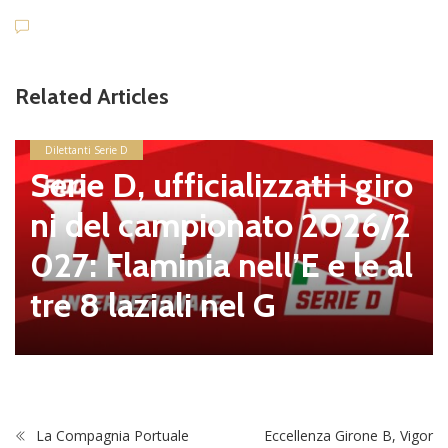
Related Articles
Dilettanti Serie D
Serie D, ufficializzati i giro
ni del campionato 2026/2
027: Flaminia nell’E e le al
tre 8 laziali nel G
La Compagnia Portuale
Eccellenza Girone B, Vigor