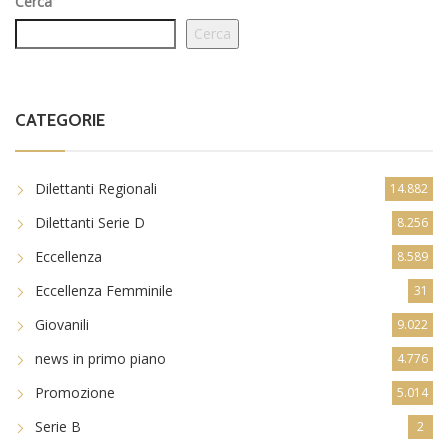
Cerca
Cerca
CATEGORIE
Dilettanti Regionali
14.882
Dilettanti Serie D
8.256
Eccellenza
8.589
Eccellenza Femminile
31
Giovanili
9.022
news in primo piano
4.776
Promozione
5.014
Serie B
2