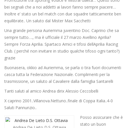
Promozione tra Sporting Vodice e Mistral Gaeta… Questi sono
bei segnali che a noi addetti ai lavori fanno sempre piacere…
Inoltre e’ stato un bel match con due squadre tatticamente ben
equilibrate.. Un saluto dal Mister Max Sacchetti
Una grande persona Auriemma juventino Doc. Caprino che sa
sempre tutto…., ma è ufficiale il 27 marzo Avellino Aprilia?
Sempre Forza Aprilia. Spartaco Amici e tifosi dellAprilia Racing
Club. ( perché non invitare in studio qualche tifoso ogni tanto?)
grazie
Buonasera, okkio ad Auriemma, se parla o tira fuori documenti
casca tutta la Federazione Nazionale. Complimenti per la
trasmissione, un saluto al Cavaliere dalla famiglia Santarelli
Tanti saluti al amico Andrea dirix Alessio Ceccobelli
X caprino 2001..Villanova.Nettuno..finale di Coppa Italia..4-0
Saluti Pannunzio..
Posso assicurare che è
stato un buon
Andrea De Lieto D.S. Ottavia