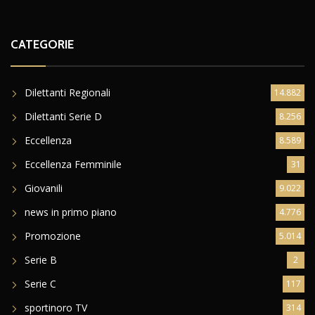
CATEGORIE
Dilettanti Regionali
14.882
Dilettanti Serie D
8.256
Eccellenza
8.589
Eccellenza Femminile
31
Giovanili
9.022
news in primo piano
4.776
Promozione
5.014
Serie B
2
Serie C
117
sportinoro TV
314