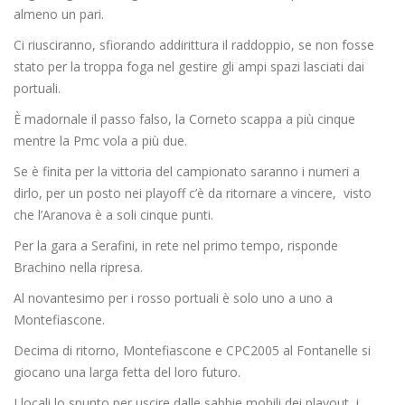
almeno un pari.
Ci riusciranno, sfiorando addirittura il raddoppio, se non fosse
stato per la troppa foga nel gestire gli ampi spazi lasciati dai
portuali.
È madornale il passo falso, la Corneto scappa a più cinque
mentre la Pmc vola a più due.
Se è finita per la vittoria del campionato saranno i numeri a
dirlo, per un posto nei playoff c’è da ritornare a vincere, visto
che l’Aranova è a soli cinque punti.
Per la gara a Serafini, in rete nel primo tempo, risponde
Brachino nella ripresa.
Al novantesimo per i rosso portuali è solo uno a uno a
Montefiascone.
Decima di ritorno, Montefiascone e CPC2005 al Fontanelle si
giocano una larga fetta del loro futuro.
I locali lo spunto per uscire dalle sabbie mobili dei playout, i