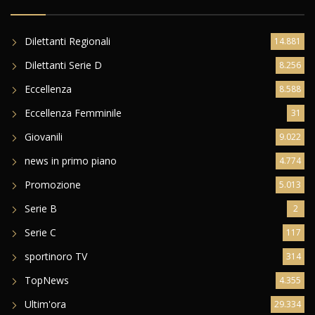
Dilettanti Regionali
14.881
Dilettanti Serie D
8.256
Eccellenza
8.588
Eccellenza Femminile
31
Giovanili
9.022
news in primo piano
4.774
Promozione
5.013
Serie B
2
Serie C
117
sportinoro TV
314
TopNews
4.355
Ultim'ora
29.334