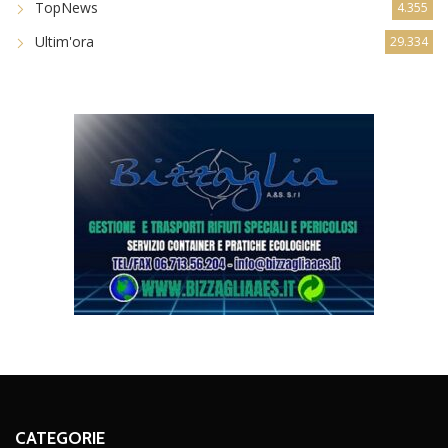
TopNews
4.355
Ultim'ora
29.334
CATEGORIE