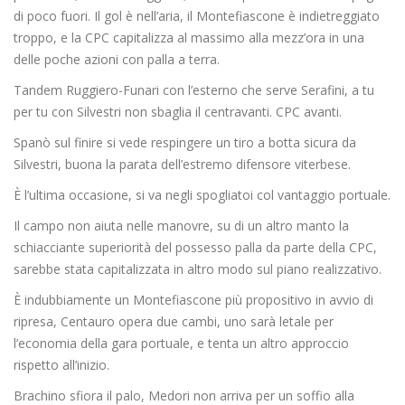
di poco fuori. Il gol è nell’aria, il Montefiascone è indietreggiato
troppo, e la CPC capitalizza al massimo alla mezz’ora in una
delle poche azioni con palla a terra.
Tandem Ruggiero-Funari con l’esterno che serve Serafini, a tu
per tu con Silvestri non sbaglia il centravanti. CPC avanti.
Spanò sul finire si vede respingere un tiro a botta sicura da
Silvestri, buona la parata dell’estremo difensore viterbese.
È l’ultima occasione, si va negli spogliatoi col vantaggio portuale.
Il campo non aiuta nelle manovre, su di un altro manto la
schiacciante superiorità del possesso palla da parte della CPC,
sarebbe stata capitalizzata in altro modo sul piano realizzativo.
È indubbiamente un Montefiascone più propositivo in avvio di
ripresa, Centauro opera due cambi, uno sarà letale per
l’economia della gara portuale, e tenta un altro approccio
rispetto all’inizio.
Brachino sfiora il palo, Medori non arriva per un soffio alla