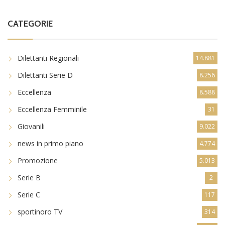
CATEGORIE
Dilettanti Regionali
14.881
Dilettanti Serie D
8.256
Eccellenza
8.588
Eccellenza Femminile
31
Giovanili
9.022
news in primo piano
4.774
Promozione
5.013
Serie B
2
Serie C
117
sportinoro TV
314