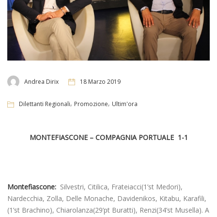
Andrea Dirix
18 Marzo 2019
,
,
Dilettanti Regionali
Promozione
Ultim'ora
MONTEFIASCONE – COMPAGNIA PORTUALE 1-1
Montefiascone:
Silvestri, Citilica, Frateiacci(1’st Medori),
Nardecchia, Zolla, Delle Monache, Davidenikos, Kitabu, Karafili,
(1’st Brachino), Chiarolanza(29’pt Buratti), Renzi(34’st Musella). A