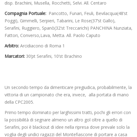
disp. Brachiini, Musella, Rocchetti, Selvi. All. Centaro
Compagnia Portuale:
Pancotto, Funari, Feuli, Bevilacqua(48’st
Poggi), Gimmelli, Serpieri, Tabarini, Le Rose(37’st Gallo),
Serafini, Ruggiero, Spanò(32’st Treccarichi) PANCHINA Nunziata,
Fattori, Converso,Lava, Metta. All. Paolo Caputo
Arbitro:
Arcidiacono di Roma 1
Marcatori:
30’pt Serafini, 10’st Brachino
Un secondo tempo da dimenticare pregiudica, probabilmente, la
vittoria di un campionato che era, invece, alla portata di mano
della CPC2005.
Primo tempo dominato per larghissimi tratti, pochi gli errori con
la possibilità di segnare almeno un altro gol oltre a quello di
Serafini, poi è blackout di idee nella ripresa dove prevale solo la
voglia degli undici ragazzi del Montefiascone di portare a casa