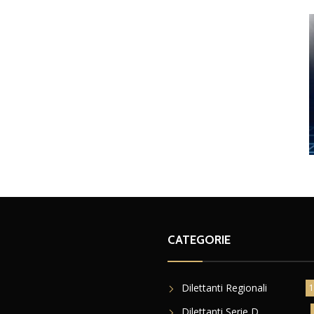
CATEGORIE
Dilettanti Regionali
1
Dilettanti Serie D