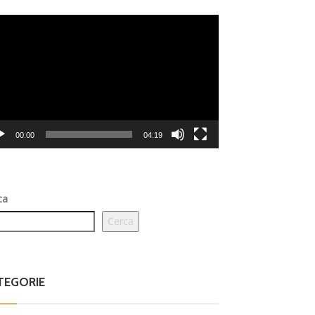
eo
er
00:00
04:19
ca
Cerca
TEGORIE