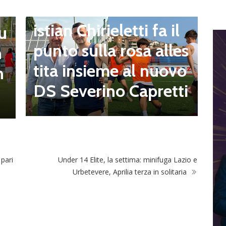
Sorianese, mister Chr
E
I
istian Chirieletti fa il
 u
h
punto sulla rosa alles
n
z
tita insieme al nuovo
n
a
DS Severino Capretti
t
 pari
Under 14 Elite, la settima: minifuga Lazio e
Urbetevere, Aprilia terza in solitaria