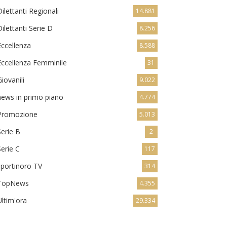
Dilettanti Regionali
14.881
Dilettanti Serie D
8.256
Eccellenza
8.588
Eccellenza Femminile
31
Giovanili
9.022
news in primo piano
4.774
Promozione
5.013
Serie B
2
Serie C
117
sportinoro TV
314
TopNews
4.355
Ultim'ora
29.334