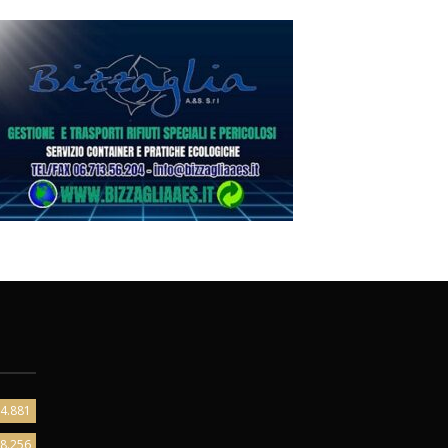
4.881
8.256