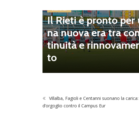
Eccellenza
Il Rieti è pronto per
inito il
na nuova era tra co
pescagg
tinuità e rinnovame
za all’U
to
Villalba, Fagioli e Centanni suonano la carica:
d’orgoglio contro il Campus Eur