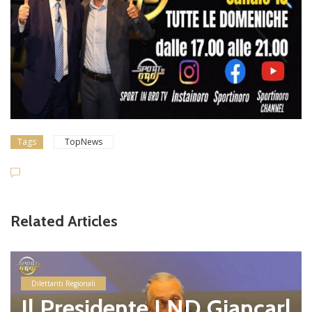
Tags
TopNews
Related Articles
Dilettanti Regionali
Il Presidente LND Giancarl