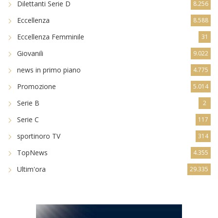
Dilettanti Serie D
8.256
Eccellenza
8.588
Eccellenza Femminile
31
Giovanili
9.022
news in primo piano
4.775
Promozione
5.014
Serie B
2
Serie C
117
sportinoro TV
314
TopNews
4.355
Ultim'ora
29.335