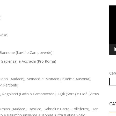
Vid
Play
)
vese)
e Giannone (Lavinio Campoverde)
r Sapienza) e
Accrachi (Pro Roma)
Cer
chionni (Audace), Monaco di Monaco (Insieme Ausonia),
or Perconti)
, Regolanti (Lavinio Campoverde), Gigli (Sora) e Cioè (Virtus
CA
miani (Audace), Basilico, Gabrieli e Gatta (Colleferro), Dan
ico e Palumbo (Insieme Ausonia), Cifra (Latina Scalo