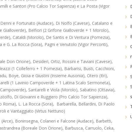
lli e Santori (Pro Calcio Tor Sapienza) e La Posta (Vigor
i, Denni e Fortunato (Audace), Di Nolfo (Cavese), Catalano e
e Gialloverde), Belfiori (2 Grifone Gialloverde + 1 Morolo),
overde), Cataldi (Morolo), De Santis e Di Ventura (Pomezia),
ola e G. La Rocca (Sora), Pagni e Venutolo (Vigor Perconti),
le Don Orione), Desideri, Ortiz, Rossini e Taviani (Cavese),
eazzi (1 Colleferro + 1 Pomezia), Barbarisi, Busti, Cacchioni,
Badu, Boye, Gioia e Giustini (Insieme Ausonia), Otero (Itri),
arelli (1 Lavinio Campoverde + 1 Latina Scalo Sermoneta),
o Campoverde), Santarelli e Viola (Morolo), Sabatino (Ottavia),
Astolfo, Di Giovanni e Ruggiero (Pro Calcio Tor Sapienza),
o Roma), L. La Rocca (Sora), Barbarella, Bellardini, Di Paolo
aroli e Vantaggiato (Virtus Nettuno)
(Arce), Boninsegna, Colaneri e Falcone (Audace), Barbetti,
Mastrandrea (Boreale Don Orione), Barbusca, Carruolo, Ceka,