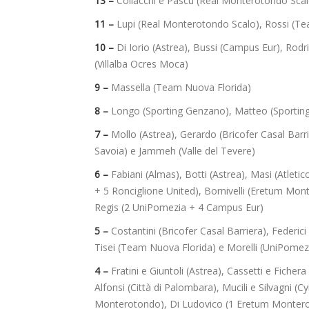
13 –
Collacchi e Pascu (Real Monterotondo Scal
11 –
Lupi (Real Monterotondo Scalo), Rossi (Tea
10 –
Di Iorio (Astrea), Bussi (Campus Eur), Rodr
(Villalba Ocres Moca)
9 –
Massella (Team Nuova Florida)
8 –
Longo (Sporting Genzano), Matteo (Sportin
7 –
Mollo (Astrea), Gerardo (Bricofer Casal Barr
Savoia) e Jammeh (Valle del Tevere)
6 –
Fabiani (Almas), Botti (Astrea), Masi (Atleti
+ 5 Ronciglione United), Bornivelli (Eretum Mon
Regis (2 UniPomezia + 4 Campus Eur)
5 –
Costantini (Bricofer Casal Barriera),
Federici
Tisei (Team Nuova Florida) e Morelli (UniPomez
4 –
Fratini e Giuntoli (Astrea), Cassetti e Ficher
Alfonsi (Città di Palombara), Mucili e Silvagni (
Monterotondo), Di Ludovico (1 Eretum Monteroto