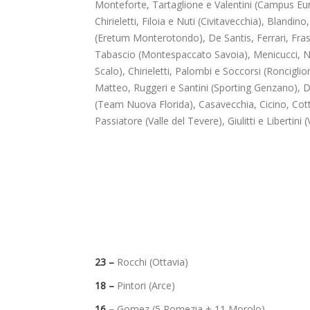
Monteforte, Tartaglione e Valentini (Campus Eur)
Chirieletti, Filoia e Nuti (Civitavecchia), Blandi
(Eretum Monterotondo), De Santis, Ferrari, Fras
Tabascio (Montespaccato Savoia), Menicucci, N
Scalo), Chirieletti, Palombi e Soccorsi (Ronciglio
Matteo, Ruggeri e Santini (Sporting Genzano), De
(Team Nuova Florida), Casavecchia, Cicino, Cot
Passiatore (Valle del Tevere), Giulitti e Libertini
23 –
Rocchi (Ottavia)
18 –
Pintori (Arce)
16 –
Gomez (5 Pomezia + 11 Morolo)