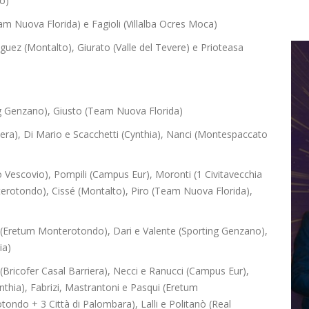
o)
m Nuova Florida) e Fagioli (Villalba Ocres Moca)
iguez (Montalto), Giurato (Valle del Tevere) e Prioteasa
g Genzano), Giusto (Team Nuova Florida)
iera), Di Mario e Scacchetti (Cynthia), Nanci (Montespaccato
co Vescovio), Pompili (Campus Eur), Moronti (1 Civitavecchia
terotondo), Cissé (Montalto), Piro (Team Nuova Florida),
 (Eretum Monterotondo), Dari e Valente (Sporting Genzano),
ia)
a (Bricofer Casal Barriera), Necci e Ranucci (Campus Eur),
Cynthia), Fabrizi, Mastrantoni e Pasqui (Eretum
ndo + 3 Città di Palombara), Lalli e Politanò (Real