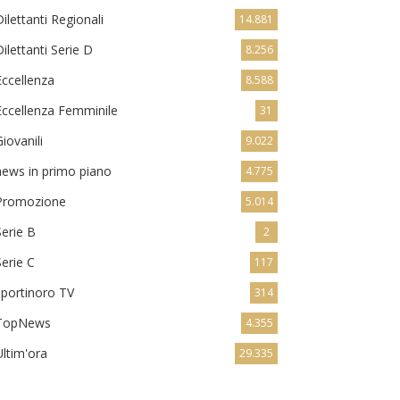
Dilettanti Regionali
14.881
Dilettanti Serie D
8.256
Eccellenza
8.588
Eccellenza Femminile
31
Giovanili
9.022
news in primo piano
4.775
Promozione
5.014
Serie B
2
Serie C
117
sportinoro TV
314
TopNews
4.355
Ultim'ora
29.335