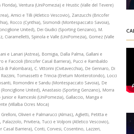
lorida), Ventura (UniPomezia) e Hrustic (Valle del Tevere)
a), Amici e Tilli (Atletico Vescovio), Zanzucchi (Bricofer
vecchia), Rocco (Cynthia), Sismondi (Montespaccato Savoia),
onciglione United), Dei Giudici (Sporting Genzano), M.
CA
, Ciaramelletti, Spinola e Valle (UniPomezia), Gomez (Valle
ani e Lanari (Astrea), Bornigia, Dalla Palma, Gallani e
ro e Faccioli (Bricofer Casal Barriera), Pucci e Rambaldo
tà di Palombara), C. Vittorini (Civitavecchia), De Gennaro, Di
 Razzini, Tomassetti e Trincia (Eretum Monterotondo), Locci
rosanti, Romondini e Sandu (Montespaccato Savoia), De
 (Ronciglione United), Anastasio (Sporting Genzano), Morra
 Junior e Ramceski (UniPomezia), Gallaccio, Manga e
ente (Villalba Ocres Moca)
Grelloni, Olivieri e Palmarucci (Almas), Aglietti, Petitta e
alazzolo, Privitera, Tucci e Volponi (Atletico Vescovio),
r Casal Barriera), Conti, Corvesi, Cosentino, Lazzeri,