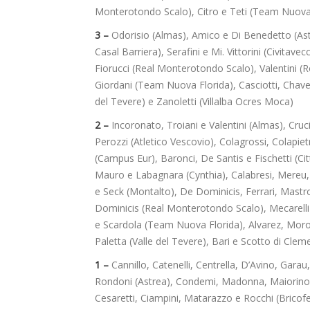
Monterotondo Scalo), Citro e Teti (Team Nuova F
3 –
Odorisio (Almas), Amico e Di Benedetto (Astre
Casal Barriera), Serafini e Mi. Vittorini (Civita
Fiorucci (Real Monterotondo Scalo), Valentini (R
Giordani (Team Nuova Florida), Casciotti, Chavez
del Tevere) e Zanoletti (Villalba Ocres Moca)
2 –
Incoronato, Troiani e Valentini (Almas), Cruci
Perozzi (Atletico Vescovio), Colagrossi, Colapiet
(Campus Eur), Baronci, De Santis e Fischetti (Cit
Mauro e Labagnara (Cynthia), Calabresi, Mereu,
e Seck (Montalto), De Dominicis, Ferrari, Mast
Dominicis (Real Monterotondo Scalo), Mecarelli
e Scardola (Team Nuova Florida), Alvarez, Moro
Paletta (Valle del Tevere), Bari e Scotto di Clem
1 –
Cannillo, Catenelli, Centrella, D’Avino, Garau, 
Rondoni (Astrea), Condemi, Madonna, Maiorino, P
Cesaretti, Ciampini, Matarazzo e Rocchi (Bricofe