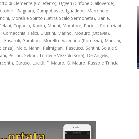
to di Clemente (Colleferro), Uggeri (Grifone Gialloverde),
Altobelli, Bagnara, Campobasso, Iguaddou, Marrone e
ncini, Morelli e Spirito (Latina Scalo Sermoneta), Barile,
 Celani, Coppola, Kanku, Marini, Muratore, Pacielli, Potenziani
, Cornacchia, Felici, Giustini, Marino, Moauro (Ottavia),
o, Fusaroli, Gamboni, Morelli e Valentino (Pomezia), Mancini,
ienza), Mele, Nanni, Palmigiani, Pascucci, Santini, Sola e S.
nani, Pellino, Sekou, Tomei e Vezzoli (Sora), De Angelis,
erconti), Caruso, Lucidi, F. Mauro, G. Mauro, Russo e Trincia