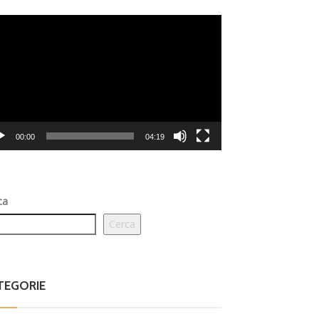
eo
er
00:00
04:19
ca
Cerca
TEGORIE