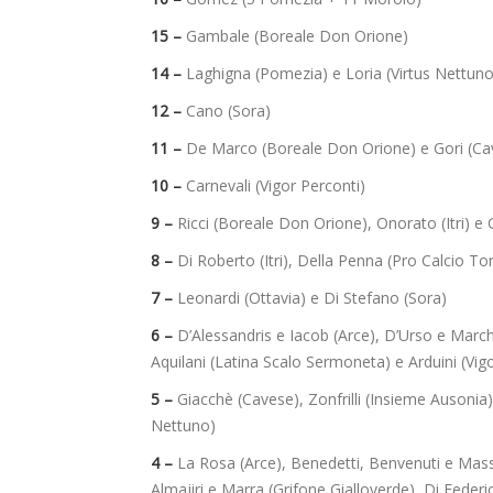
15 –
Gambale (Boreale Don Orione)
14 –
Laghigna (Pomezia) e Loria (Virtus Nettuno
12 –
Cano (Sora)
11 –
De Marco (Boreale Don Orione) e Gori (Ca
10 –
Carnevali (Vigor Perconti)
9 –
Ricci (Boreale Don Orione), Onorato (Itri) 
8 –
Di Roberto (Itri), Della Penna (Pro Calcio To
7 –
Leonardi (Ottavia) e Di Stefano (Sora)
6 –
D’Alessandris e Iacob (Arce), D’Urso e Mar
Aquilani (Latina Scalo Sermoneta) e Arduini (Vig
5 –
Giacchè (Cavese), Zonfrilli (Insieme Ausonia)
Nettuno)
4 –
La Rosa (Arce), Benedetti, Benvenuti e Massi
Almajiri e Marra (Grifone Gialloverde), Di Feder