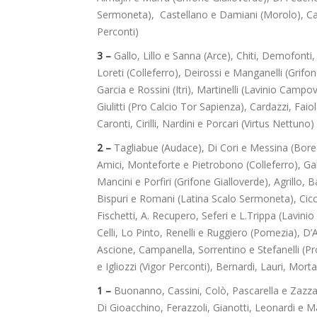
Sermoneta), Castellano e Damiani (Morolo), Cami
Perconti)
3 –
Gallo, Lillo e Sanna (Arce), Chiti, Demofont
Loreti (Colleferro), Deirossi e Manganelli (Grifon
Garcia e Rossini (Itri), Martinelli (Lavinio Camp
Giulitti (Pro Calcio Tor Sapienza), Cardazzi, Fai
Caronti, Cirilli, Nardini e Porcari (Virtus Nettuno)
2 –
Tagliabue (Audace), Di Cori e Messina (Borea
Amici, Monteforte e Pietrobono (Colleferro), Gal
Mancini e Porfiri (Grifone Gialloverde), Agrillo, 
Bispuri e Romani (Latina Scalo Sermoneta), Cicc
Fischetti, A. Recupero, Seferi e L.Trippa (Lavini
Celli, Lo Pinto, Renelli e Ruggiero (Pomezia), D’
Ascione, Campanella, Sorrentino e Stefanelli (Pr
e Igliozzi (Vigor Perconti), Bernardi, Lauri, Mort
1 –
Buonanno, Cassini, Colò, Pascarella e Zazza 
Di Gioacchino, Ferazzoli, Gianotti, Leonardi e 