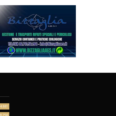
4.881
8.256