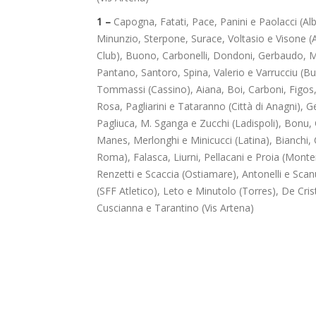
1 –
Capogna, Fatati, Pace, Panini e Paolacci (Alba
Minunzio, Sterpone, Surace, Voltasio e Visone (Anz
Club), Buono, Carbonelli, Dondoni, Gerbaudo, 
Pantano, Santoro, Spina, Valerio e Varrucciu (B
Tommassi (Cassino), Aiana, Boi, Carboni, Figos
Rosa, Pagliarini e Tataranno (Città di Anagni), G
Pagliuca, M. Sganga e Zucchi (Ladispoli), Bonu, 
Manes, Merlonghi e Minicucci (Latina), Bianchi,
Roma), Falasca, Liurni, Pellacani e Proia (Montero
Renzetti e Scaccia (Ostiamare), Antonelli e Sca
(SFF Atletico), Leto e Minutolo (Torres), De Cris
Cuscianna e Tarantino (Vis Artena)