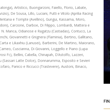
longa), Artistico, Buongarzoni, Faiello, Florio, Labate,
io), De Sousa, Lillo, Luciani, Putti e Vitolo (Aprilia Racing
Mentana e Tompte (Avellino), Gungui, Kassama, Moro,
udoni), Carcione, Darboe, Di Filippo, Lombardi, Mattera e
, N. Manca, Odianose e Ragatzu (Castiadas), Contucci, La
enchi, Giovannetti e Gnignera (Flaminia), Bertino, Gallitano,
Carta e Likaxhiu (Lanusei), Barberini, De Martino, Maiorano,
 Cameo, Cuscianna, Di Giovanni, Loggello e Piano (Lupa
si Fc), Bellini, Cabella, Chinapah, D’Astolfo, Lazzeri,
nu (Sassari Latte Dolce), Donnarumma, Esposito e Sevieri
tofaro, Panico e Riccucci (Trastevere), Austoni, Binaco,
FI