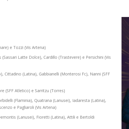
)
mare) e Tozzi (Vis Artena)
s (Sassari Latte Dolce), Cardillo (Trastevere) e Persichini (Vis
no), Cittadino (Latina), Gabbianelli (Monterosi Fc), Nanni (SFF
e (SFF Atletico) e Sarritzu (Torres)
rbidelli (Flaminia), Quatrana (Lanusei), Iadaresta (Latina),
cenzo e Pagliaroli (Vis Artena)
emontis (Lanusei), Fioretti (Latina), Attili e Bertoldi