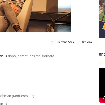
,
Dilettanti Serie D
Ultim'ora
SP
rie D
dopo la trentunesima giornata.
 Nohman (Monterosi Fc)
tico)