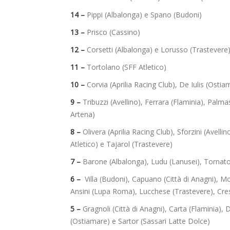
14 –
Pippi (Albalonga) e Spano (Budoni)
13 –
Prisco (Cassino)
12 –
Corsetti (Albalonga) e Lorusso (Trastevere
11 –
Tortolano (SFF Atletico)
10 –
Corvia (Aprilia Racing Club),
De Iulis (Ostia
9 –
Tribuzzi (Avellino), Ferrara (Flaminia), Palma
Artena)
8 –
Olivera (Aprilia Racing Club), Sforzini (Avelli
Atletico) e Tajarol (Trastevere)
7 –
Barone (Albalonga),
Ludu (Lanusei), Tornator
6 –
Villa (Budoni), Capuano (Città di Anagni), Mo
Ansini (Lupa Roma), Lucchese (Trastevere), Cres
5 –
Gragnoli (Città di Anagni), Carta (Flaminia), D
(Ostiamare) e Sartor (Sassari Latte Dolce)