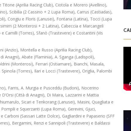
 Titone (Aprilia Racing Club), Ciotola e Morero (Avellino),
sino), Scibilia (2 Cassino + 2 Lupa Roma), Carrus (Castiadas),
oli), Congiu e Floris (Lanusei), Fontana (Latina), Tocci (Lupa
imirri (2 Monterosi + 2 Latina), Cabeccia e Marcangeli
CA
 e Camilli (Torres), Sfanò (Trastevere) e Costantini (Vis
i (Anzio), Montella e Russo (Aprilia Racing Club),
di Anagni), Abate (Flaminia), A. Sganga (Ladispoli),
drini (Monterosi), Ferrari (Ostiamare), Bianchi, Masala,
Spinola (Torres), Ilari e Locci (Trastevere), Origlia, Palombi
no), Farris, A. Murgia e Pusceddu (Budoni), Nocerino
 D’Orsi (Città di Anagni), Di Maira, Lazzarini e Mattia
, Chiumarulo, Sicari e Tenkorang (Lanusei), Masini, Quagliata e
, Pompili e Squerzanti (Lupa Roma), Gerevini, Gjuci,
e Carboni (Sassari Latte Dolce), Gagliardini e Papaserio (SFF
rres), Bergamini, Renzi e Sannipoli (Trastevere) e Baldassi