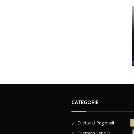
CATEGORIE
Dilettanti Regionali
1
Dilettanti Serie D