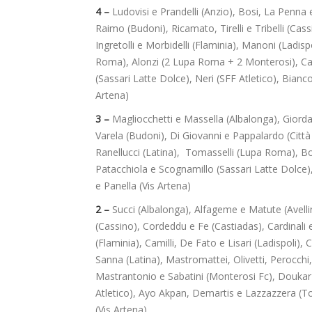
4 –
Ludovisi e Prandelli (Anzio), Bosi, La Penna e
Raimo (Budoni), Ricamato, Tirelli e Tribelli (Cas
Ingretolli e Morbidelli (Flaminia), Manoni (Ladisp
Roma), Alonzi (2 Lupa Roma + 2 Monterosi), Cas
(Sassari Latte Dolce), Neri (SFF Atletico), Bianco
Artena)
3 –
Magliocchetti e Massella (Albalonga), Giordan
Varela (Budoni), Di Giovanni e Pappalardo (Città 
Ranellucci (Latina), Tomasselli (Lupa Roma), Bol
Patacchiola e Scognamillo (Sassari Latte Dolce), 
e Panella (Vis Artena)
2 –
Succi (Albalonga),
Alfageme e Matute (Avelli
(Cassino), Cordeddu e Fe (Castiadas), Cardinali e
(Flaminia), Camilli, De Fato e Lisari (Ladispoli)
Sanna (Latina), Mastromattei, Olivetti, Perocchi
Mastrantonio e Sabatini (Monterosi Fc), Doukar 
Atletico), Ayo Akpan, Demartis e Lazzazzera (To
(Vis Artena)