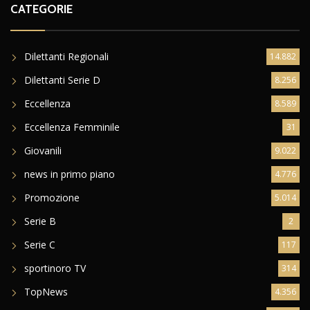
CATEGORIE
Dilettanti Regionali
14.882
Dilettanti Serie D
8.256
Eccellenza
8.589
Eccellenza Femminile
31
Giovanili
9.022
news in primo piano
4.776
Promozione
5.014
Serie B
2
Serie C
117
sportinoro TV
314
TopNews
4.356