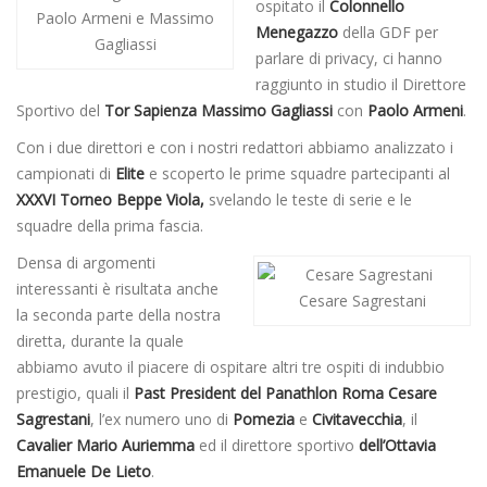
ospitato il
Colonnello
Paolo Armeni e Massimo
Menegazzo
della GDF per
Gagliassi
parlare di privacy, ci hanno
raggiunto in studio il Direttore
Sportivo del
Tor Sapienza Massimo Gagliassi
con
Paolo Armeni
.
Con i due direttori e con i nostri redattori abbiamo analizzato i
campionati di
Elite
e scoperto le prime squadre partecipanti al
XXXVI Torneo Beppe Viola,
svelando le teste di serie e le
squadre della prima fascia.
Densa di argomenti
interessanti è risultata anche
Cesare Sagrestani
la seconda parte della nostra
diretta, durante la quale
abbiamo avuto il piacere di ospitare altri tre ospiti di indubbio
prestigio, quali il
Past President del Panathlon Roma
Cesare
Sagrestani
, l’ex numero uno di
Pomezia
e
Civitavecchia
, il
Cavalier Mario Auriemma
ed il direttore sportivo
dell’Ottavia
Emanuele De Lieto
.