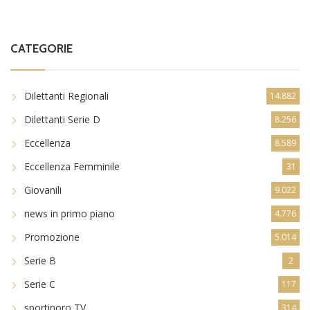
CATEGORIE
Dilettanti Regionali
14.882
Dilettanti Serie D
8.256
Eccellenza
8.589
Eccellenza Femminile
31
Giovanili
9.022
news in primo piano
4.776
Promozione
5.014
Serie B
2
Serie C
117
sportinoro TV
314