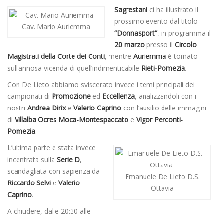
Sagrestani
ci ha illustrato il
prossimo evento dal titolo
Cav. Mario Auriemma
“Donnasport”
, in programma il
20 marzo
presso il
Circolo
Magistrati della Corte dei Conti
, mentre
Auriemma
è tornato
sull’annosa vicenda di quell’indimenticabile
Rieti-Pomezia
.
Con De Lieto abbiamo sviscerato invece i temi principali dei
campionati di
Promozione
ed
Eccellenza
, analizzandoli con i
nostri
Andrea Dirix
e
Valerio Caprino
con l’ausilio delle immagini
di
Villalba Ocres Moca-Montespaccato
e
Vigor Perconti-
Pomezia
.
L’ultima parte è stata invece
incentrata sulla
Serie D
,
scandagliata con sapienza da
Emanuele De Lieto D.S.
Riccardo Selvi
e
Valerio
Ottavia
Caprino
.
A chiudere, dalle 20:30 alle