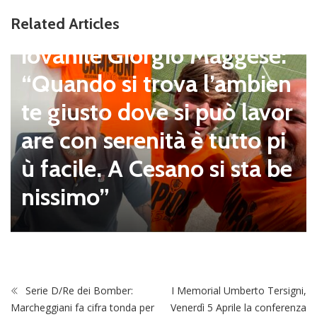
Giovanili
Cesano, il DS del settore g
Related Articles
iovanile Giorgio Maggese:
“Quando si trova l’ambien
te giusto dove si può lavor
are con serenità è tutto pi
ù facile. A Cesano si sta be
nissimo”
Serie D/Re dei Bomber:
I Memorial Umberto Tersigni,
Marcheggiani fa cifra tonda per
Venerdì 5 Aprile la conferenza