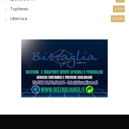
TopNews
4.356
Ultim'ora
29.336