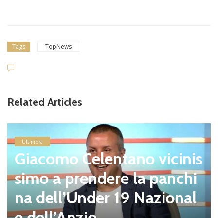
Tags
TopNews
Related Articles
Ultim'ora
Giacomo Celentano vicinis
simo a prendere la panchi
na dell’Under 19 Nazional
e dell’Anzio