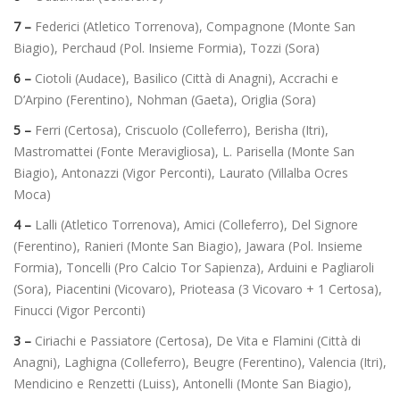
7 –
Federici (Atletico Torrenova), Compagnone (Monte San
Biagio), Perchaud (Pol. Insieme Formia), Tozzi (Sora)
6 –
Ciotoli (Audace), Basilico (Città di Anagni), Accrachi e
D’Arpino (Ferentino), Nohman (Gaeta), Origlia (Sora)
5 –
Ferri (Certosa), Criscuolo (Colleferro), Berisha (Itri),
Mastromattei (Fonte Meravigliosa), L. Parisella (Monte San
Biagio), Antonazzi (Vigor Perconti), Laurato (Villalba Ocres
Moca)
4 –
Lalli (Atletico Torrenova), Amici (Colleferro), Del Signore
(Ferentino), Ranieri (Monte San Biagio), Jawara (Pol. Insieme
Formia), Toncelli (Pro Calcio Tor Sapienza), Arduini e Pagliaroli
(Sora), Piacentini (Vicovaro), Prioteasa (3 Vicovaro + 1 Certosa),
Finucci (Vigor Perconti)
3 –
Ciriachi e Passiatore (Certosa), De Vita e Flamini (Città di
Anagni), Laghigna (Colleferro), Beugre (Ferentino), Valencia (Itri),
Mendicino e Renzetti (Luiss), Antonelli (Monte San Biagio),