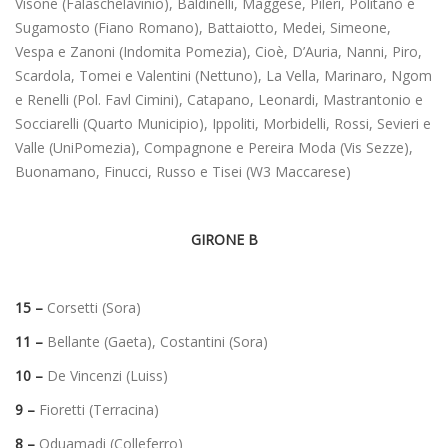
Visone (Falaschelavinio), Baldinelli, Maggese, Pileri, Politanò e
Sugamosto (Fiano Romano), Battaiotto, Medei, Simeone,
Vespa e Zanoni (Indomita Pomezia), Cioè, D’Auria, Nanni, Piro,
Scardola, Tomei e Valentini (Nettuno), La Vella, Marinaro, Ngom
e Renelli (Pol. Favl Cimini), Catapano, Leonardi, Mastrantonio e
Socciarelli (Quarto Municipio), Ippoliti, Morbidelli, Rossi, Sevieri e
Valle (UniPomezia), Compagnone e Pereira Moda (Vis Sezze),
Buonamano, Finucci, Russo e Tisei (W3 Maccarese)
GIRONE B
15 –
Corsetti (Sora)
11 –
Bellante (Gaeta), Costantini (Sora)
10 –
De Vincenzi (Luiss)
9 –
Fioretti (Terracina)
8 –
Oduamadi (Colleferro)