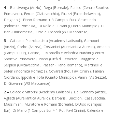
4 –
Bencivenga (Anzio), Rega (Boreale), Panico (Centro Sportivo
Primavera), Ferrari (Civitavecchia), Pirazzi (Falaschelavinio),
Delgado (1 Fiano Romano + 3 Campus Eur), Gesmundo
(Indomita Pomezia), Di Rollo e Luciani (Quarto Municipio), Di
Bari (UniPomezia), Citro e Troccoli (W3 Maccarese)
3 –
Catese e Pietrobattista (Academy Ladispoli), Gamboni
(Anzio), Corbo (Astrea), Costantini (Aureliantica Aurelio), Amadio
(Campus Eur), Carlino, F. Montella e Velardita Nardini (Centro
Sportivo Primavera), Piano (Città di Cerveteri), Ruggiero e
Serpieri (Civitavecchia), Passeri (Fiano Romano), Martinelli e
Seferi (Indomita Pomezia), Covarelli (Pol. Favl Cimini), Fabiani,
Giordano, Ippoliti e Tofa (Quarto Municipio), Vanini (Vis Sezze),
Di Giovanni (W3 Maccarese)
2 –
Colace e Vittorini (Academy Ladispoli), De Gennaro (Anzio),
Aglietti (Aureliantica Aurelio), Barbarisi, Buccioni, Casavecchia,
Massimiani, Muratore e Romani (Boreale), D’Urso (Campus
Eur), Di Mario (1 Campus Eur + 1 Pol. Favl Cimini), Calenda e