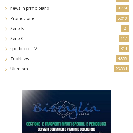
news in primo piano
4.774
Promozione
5.013
Serie B
2
Serie C
117
sportinoro TV
314
TopNews
4.355
Ultim'ora
29.334