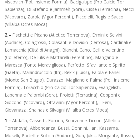
Viscovich (Pol. Insieme Formia), Bacigalupo (Pro Calcio Tor
Sapienza), Di Stefano e Jammeh (Sora), Cisse (Terracina), Necci
(Vicovaro), Zarola (Vigor Perconti), Piccolelli, Regis e Sacco
(Villalba Ocres Moca)
2 –
Fischetti e Picano (Atletico Torrenova), Ermini e Selvini
(Audace), Colagrossi, Colasanti e Dovidio (Certosa), Cardinali e
Lamacchia (Città di Anagni), Bianchi, Cano, Celli e Valentino
(Colleferro), De Iulis e Mattarelli (Ferentino), Mangano e
Maresca (Fonte Meravigliosa), Perfetto, Sfavillante e Spirito
(Gaeta), Malandruccolo (Itri), Rekik (Luiss), Faiola e Fanelli
(Monte San Biagio), Durazzo, Magliano e Palma (Pol. Insieme
Formia), Toracchio (Pro Calcio Tor Sapienza), Evangelisti,
Lapenna e Palombi (Sora), Proietti (Terracina), Copponi e
Giocondi (Vicovaro), Ottaviani (Vigor Perconti), Ferri,
Giovanazzi, Shainas e Silvagni (Villalba Ocres Moca)
1 –
Abdalla, Cassetti, Forcina, Scorzoni e Ticconi (Atletico
Torrenova), Abbondanza, Bussi, Donnini, Ilari, Kassama,
Moselli, Portelli e Scibilia (Audace), Gori, Jukic, Morgante, Russo,