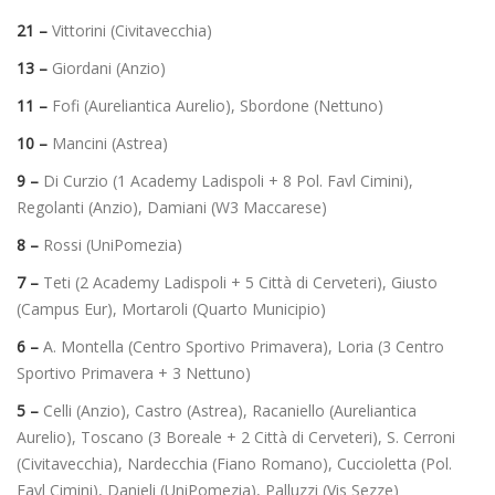
21 –
Vittorini (Civitavecchia)
13 –
Giordani (Anzio)
11 –
Fofi (Aureliantica Aurelio), Sbordone (Nettuno)
10 –
Mancini (Astrea)
9 –
Di Curzio (1 Academy Ladispoli + 8 Pol. Favl Cimini),
Regolanti (Anzio), Damiani (W3 Maccarese)
8 –
Rossi (UniPomezia)
7 –
Teti (2 Academy Ladispoli + 5 Città di Cerveteri), Giusto
(Campus Eur), Mortaroli (Quarto Municipio)
6 –
A. Montella (Centro Sportivo Primavera), Loria (3 Centro
Sportivo Primavera + 3 Nettuno)
5 –
Celli (Anzio), Castro (Astrea), Racaniello (Aureliantica
Aurelio), Toscano (3 Boreale + 2 Città di Cerveteri), S. Cerroni
(Civitavecchia), Nardecchia (Fiano Romano), Cuccioletta (Pol.
Favl Cimini), Danieli (UniPomezia), Palluzzi (Vis Sezze)