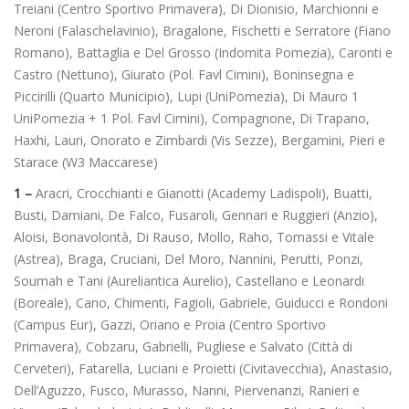
Treiani (Centro Sportivo Primavera), Di Dionisio, Marchionni e
Neroni (Falaschelavinio), Bragalone, Fischetti e Serratore (Fiano
Romano), Battaglia e Del Grosso (Indomita Pomezia), Caronti e
Castro (Nettuno), Giurato (Pol. Favl Cimini), Boninsegna e
Piccirilli (Quarto Municipio), Lupi (UniPomezia), Di Mauro 1
UniPomezia + 1 Pol. Favl Cimini), Compagnone, Di Trapano,
Haxhi, Lauri, Onorato e Zimbardi (Vis Sezze), Bergamini, Pieri e
Starace (W3 Maccarese)
1 –
Aracri, Crocchianti e Gianotti (Academy Ladispoli), Buatti,
Busti, Damiani, De Falco, Fusaroli, Gennari e Ruggieri (Anzio),
Aloisi, Bonavolontà, Di Rauso, Mollo, Raho, Tomassi e Vitale
(Astrea), Braga, Cruciani, Del Moro, Nannini, Perutti, Ponzi,
Soumah e Tani (Aureliantica Aurelio), Castellano e Leonardi
(Boreale), Cano, Chimenti, Fagioli, Gabriele, Guiducci e Rondoni
(Campus Eur), Gazzi, Oriano e Proia (Centro Sportivo
Primavera), Cobzaru, Gabrielli, Pugliese e Salvato (Città di
Cerveteri), Fatarella, Luciani e Proietti (Civitavecchia), Anastasio,
Dell’Aguzzo, Fusco, Murasso, Nanni, Piervenanzi, Ranieri e