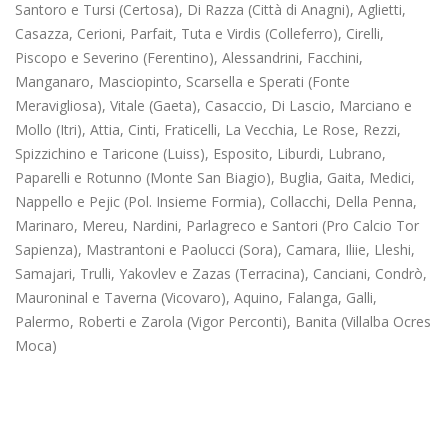
Santoro e Tursi (Certosa), Di Razza (Città di Anagni), Aglietti,
Casazza, Cerioni, Parfait, Tuta e Virdis (Colleferro), Cirelli,
Piscopo e Severino (Ferentino), Alessandrini, Facchini,
Manganaro, Masciopinto, Scarsella e Sperati (Fonte
Meravigliosa), Vitale (Gaeta), Casaccio, Di Lascio, Marciano e
Mollo (Itri), Attia, Cinti, Fraticelli, La Vecchia, Le Rose, Rezzi,
Spizzichino e Taricone (Luiss), Esposito, Liburdi, Lubrano,
Paparelli e Rotunno (Monte San Biagio), Buglia, Gaita, Medici,
Nappello e Pejic (Pol. Insieme Formia), Collacchi, Della Penna,
Marinaro, Mereu, Nardini, Parlagreco e Santori (Pro Calcio Tor
Sapienza), Mastrantoni e Paolucci (Sora), Camara, Iliie, Lleshi,
Samajari, Trulli, Yakovlev e Zazas (Terracina), Canciani, Condrò,
Mauroninal e Taverna (Vicovaro), Aquino, Falanga, Galli,
Palermo, Roberti e Zarola (Vigor Perconti), Banita (Villalba Ocres
Moca)