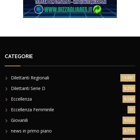
CATEGORIE
Dilettanti Regionali
14.881
Dilettanti Serie D
8.256
Eccellenza
8.588
Eccellenza Femminile
31
Giovanili
9.022
news in primo piano
4.774