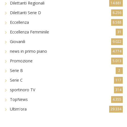
Dilettanti Regionali
14.881
Dilettanti Serie D
8.256
Eccellenza
8.588
Eccellenza Femminile
31
Giovanili
9.022
news in primo piano
4.774
Promozione
5.013
Serie B
2
Serie C
117
sportinoro TV
314
TopNews
4.355
Ultim'ora
29.334