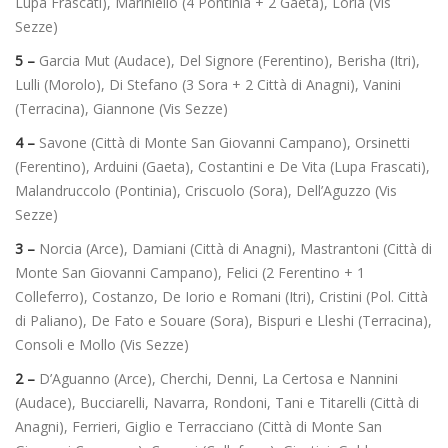
Lupa Frascati), Mariniello (4 Pontinia + 2 Gaeta), Loria (Vis
Sezze)
5 –
Garcia Mut (Audace), Del Signore (Ferentino), Berisha (Itri),
Lulli (Morolo), Di Stefano (3 Sora + 2 Città di Anagni), Vanini
(Terracina), Giannone (Vis Sezze)
4 –
Savone (Città di Monte San Giovanni Campano), Orsinetti
(Ferentino), Arduini (Gaeta), Costantini e De Vita (Lupa Frascati),
Malandruccolo (Pontinia), Criscuolo (Sora), Dell’Aguzzo (Vis
Sezze)
3 –
Norcia (Arce), Damiani (Città di Anagni), Mastrantoni (Città di
Monte San Giovanni Campano), Felici (2 Ferentino + 1
Colleferro), Costanzo, De Iorio e Romani (Itri), Cristini (Pol. Città
di Paliano), De Fato e Souare (Sora), Bispuri e Lleshi (Terracina),
Consoli e Mollo (Vis Sezze)
2 –
D’Aguanno (Arce), Cherchi, Denni, La Certosa e Nannini
(Audace), Bucciarelli, Navarra, Rondoni, Tani e Titarelli (Città di
Anagni), Ferrieri, Giglio e Terracciano (Città di Monte San