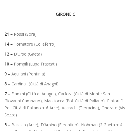
GIRONE C
21 –
Rossi (Sora)
14 –
Tornatore (Colleferro)
12 –
D’Urso (Gaeta)
10 –
Pompili (Lupa Frascati)
9 –
Aquilani (Pontinia)
8 –
Cardinali (Città di Anagni)
7 –
Flamini (Città di Anagni), Carfora (Città di Monte San
Giovanni Campano), Macciocca (Pol. Città di Paliano), Pintori (1
Pol. Città di Paliano + 6 Arce), Accrachi (Terracina), Onorato (Vis
Sezze)
6 –
Basilico (Arce), D’Arpino (Ferentino), Nohman (2 Gaeta + 4