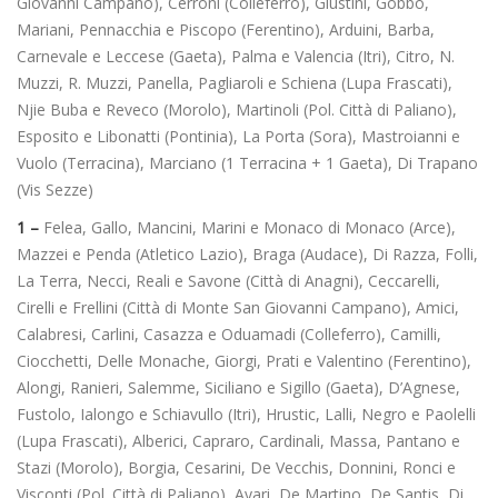
Giovanni Campano), Cerroni (Colleferro), Giustini, Gobbo,
Mariani, Pennacchia e Piscopo (Ferentino), Arduini, Barba,
Carnevale e Leccese (Gaeta), Palma e Valencia (Itri), Citro, N.
Muzzi, R. Muzzi, Panella, Pagliaroli e Schiena (Lupa Frascati),
Njie Buba e Reveco (Morolo), Martinoli (Pol. Città di Paliano),
Esposito e Libonatti (Pontinia), La Porta (Sora), Mastroianni e
Vuolo (Terracina), Marciano (1 Terracina + 1 Gaeta), Di Trapano
(Vis Sezze)
1 –
Felea, Gallo, Mancini, Marini e Monaco di Monaco (Arce),
Mazzei e Penda (Atletico Lazio), Braga (Audace), Di Razza, Folli,
La Terra, Necci, Reali e Savone (Città di Anagni), Ceccarelli,
Cirelli e Frellini (Città di Monte San Giovanni Campano), Amici,
Calabresi, Carlini, Casazza e Oduamadi (Colleferro), Camilli,
Ciocchetti, Delle Monache, Giorgi, Prati e Valentino (Ferentino),
Alongi, Ranieri, Salemme, Siciliano e Sigillo (Gaeta), D’Agnese,
Fustolo, Ialongo e Schiavullo (Itri), Hrustic, Lalli, Negro e Paolelli
(Lupa Frascati), Alberici, Capraro, Cardinali, Massa, Pantano e
Stazi (Morolo), Borgia, Cesarini, De Vecchis, Donnini, Ronci e
Visconti (Pol. Città di Paliano), Ayari, De Martino, De Santis, Di