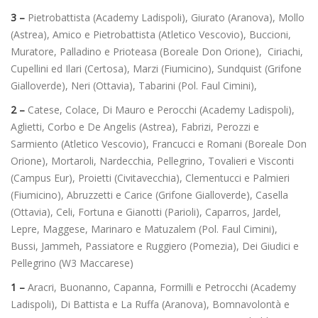
3 –
Pietrobattista (Academy Ladispoli), Giurato (Aranova), Mollo
(Astrea), Amico e Pietrobattista (Atletico Vescovio), Buccioni,
Muratore, Palladino e Prioteasa (Boreale Don Orione), Ciriachi,
Cupellini ed Ilari (Certosa), Marzi (Fiumicino), Sundquist (Grifone
Gialloverde), Neri (Ottavia), Tabarini (Pol. Faul Cimini),
2 –
Catese, Colace, Di Mauro e Perocchi (Academy Ladispoli),
Aglietti, Corbo e De Angelis (Astrea), Fabrizi, Perozzi e
Sarmiento (Atletico Vescovio), Francucci e Romani (Boreale Don
Orione), Mortaroli, Nardecchia, Pellegrino, Tovalieri e Visconti
(Campus Eur), Proietti (Civitavecchia), Clementucci e Palmieri
(Fiumicino), Abruzzetti e Carice (Grifone Gialloverde), Casella
(Ottavia), Celi, Fortuna e Gianotti (Parioli), Caparros, Jardel,
Lepre, Maggese, Marinaro e Matuzalem (Pol. Faul Cimini),
Bussi, Jammeh, Passiatore e Ruggiero (Pomezia), Dei Giudici e
Pellegrino (W3 Maccarese)
1 –
Aracri, Buonanno, Capanna, Formilli e Petrocchi (Academy
Ladispoli), Di Battista e La Ruffa (Aranova), Bomnavolontà e