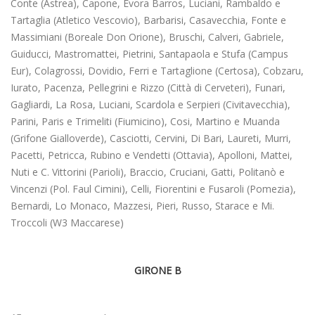
Conte (Astrea), Capone, Evora Barros, Luciani, Rambaldo e
Tartaglia (Atletico Vescovio), Barbarisi, Casavecchia, Fonte e
Massimiani (Boreale Don Orione), Bruschi, Calveri, Gabriele,
Guiducci, Mastromattei, Pietrini, Santapaola e Stufa (Campus
Eur), Colagrossi, Dovidio, Ferri e Tartaglione (Certosa), Cobzaru,
Iurato, Pacenza, Pellegrini e Rizzo (Città di Cerveteri), Funari,
Gagliardi, La Rosa, Luciani, Scardola e Serpieri (Civitavecchia),
Parini, Paris e Trimeliti (Fiumicino), Cosi, Martino e Muanda
(Grifone Gialloverde), Casciotti, Cervini, Di Bari, Laureti, Murri,
Pacetti, Petricca, Rubino e Vendetti (Ottavia), Apolloni, Mattei,
Nuti e C. Vittorini (Parioli), Braccio, Cruciani, Gatti, Politanò e
Vincenzi (Pol. Faul Cimini), Celli, Fiorentini e Fusaroli (Pomezia),
Bernardi, Lo Monaco, Mazzesi, Pieri, Russo, Starace e Mi.
Troccoli (W3 Maccarese)
GIRONE B