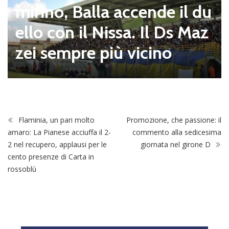
Se
irino, Balla accende il du
ni
llo con il Nissa. Il Ds Maz
02
ei sempre più vicino
tr
Flaminia, un pari molto
Promozione, che passione: il
amaro: La Pianese acciuffa il 2-
commento alla sedicesima
2 nel recupero, applausi per le
giornata nel girone D
cento presenze di Carta in
rossoblù