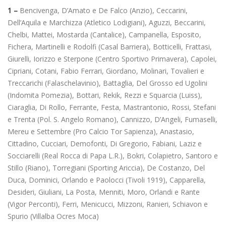
1 –
Bencivenga, D’Amato e De Falco (Anzio), Ceccarini,
Dell’Aquila e Marchizza (Atletico Lodigiani), Aguzzi, Beccarini,
Chelbi, Mattei, Mostarda (Cantalice), Campanella, Esposito,
Fichera, Martinelli e Rodolfi (Casal Barriera), Botticelli, Frattasi,
Giurelli, Iorizzo e Sterpone (Centro Sportivo Primavera), Capolei,
Cipriani, Cotani, Fabio Ferrari, Giordano, Molinari, Tovalieri e
Treccarichi (Falaschelavinio), Battaglia, Del Grosso ed Ugolini
(Indomita Pomezia), Bottari, Rekik, Rezzi e Squarcia (Luiss),
Ciaraglia, Di Rollo, Ferrante, Festa, Mastrantonio, Rossi, Stefani
e Trenta (Pol. S. Angelo Romano), Cannizzo, D’Angeli, Fumaselli,
Mereu e Settembre (Pro Calcio Tor Sapienza), Anastasio,
Cittadino, Cucciari, Demofonti, Di Gregorio, Fabiani, Laziz e
Socciarelli (Real Rocca di Papa L.R.), Bokri, Colapietro, Santoro e
Stillo (Riano), Torregiani (Sporting Ariccia), De Costanzo, Del
Duca, Dominici, Orlando e Paolocci (Tivoli 1919), Capparella,
Desideri, Giuliani, La Posta, Menniti, Moro, Orlandi e Rante
(Vigor Perconti), Ferri, Menicucci, Mizzoni, Ranieri, Schiavon e
Spurio (Villalba Ocres Moca)