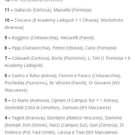
11 –
Gallaccio (Certosa), Massella (Pomezia)
10 –
Toscano (9 Academy Ladispoli + 1 Ottavia), Monteforte
(Aranova)
9 –
Ruggiero (Civitavecchia), Mecarelli (Parioli)
8 –
Pippi (Civitavecchia), Petrini (Ottavia), Cano (Pomezia)
7 –
Colasanti (Certosa), Bonis (Fiumicino), L. Teti (1 Pomezia + 6
Academy Ladispoli)
6 –
Castro e Raho (Astrea), Cerroni e Panico (Civitavecchia),
Pischedda (Fiumicino), M. Vittorini (Parioli), Di Giovanni (W3
Maccarese)
5 –
Di Mario (Aranova), Cipriani (4 Campus Eur + 1 Astrea),
Morbidelli (Città di Cerveteri), Damiani (W3 Maccarese)
4 –
Fagioli (Aranova), Giordano (Atletico Vescovio), Diemme
(Boreale Don Orione), Necci (Campus Eur), Gori (Certosa), Di
Federico (Pol. Faul Cimini), Larosa e Tisei (W3 Maccarese)