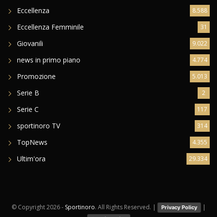
Eccellenza
8.588
Eccellenza Femminile
31
Giovanili
9.022
news in primo piano
4.774
Promozione
5.013
Serie B
2
Serie C
117
sportinoro TV
314
TopNews
4.355
Ultim'ora
29.334
© Copyright
2026 -
Sportinoro
. All Rights Reserved. |
|
Privacy Policy