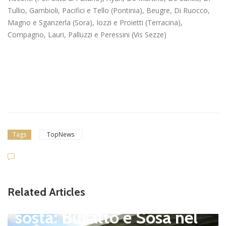
Tullio, Gambioli, Pacifici e Tello (Pontinia), Beugre, Di Ruocco,
Magno e Sganzerla (Sora), Iozzi e Proietti (Terracina),
Compagno, Lauri, Palluzzi e Peressini (Vis Sezze)
Tags
TopNews
lettanti Serie D
iterbese (Certosa V. Cam
Related Articles
agnano), mercato senza
osta: Busatto e Sosa nel
Dile