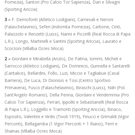
Pomezia), Santori (Pro Calcio Tor Sapienza), Dari e Silvagni
(Sporting Ariccia)
3 –
F. Demofonti (Atletico Lodigiani), Carnevali e Neroni
(Falaschelavinio), Seferi (Indomita Pomezia), Carbone, Cinti,
Palazzolo e Renzetti (Luiss), Nanni e Piccirilli (Real Rocca di Papa
L.R.), Longo, Martinelli e Santini (Sporting Ariccia), Laurato e
Scorzoni (Villalba Ocres Moca)
2 –
Giordani e Mirabella (Anzio), De Palma, Iommi, Micheli e
Sarrocco (Atletico Lodigiani), De Dominicis, Gunnella e Santarelli
(Cantalice), Bellardini, Follo, Luzi, Miccio e Tagliabue (Casal
Barriera), De Luca, Di Dionisio e Tosi (Centro Sportivo
Primavera), Fusco (Falaschelavinio), Biraschi (Luiss), Ndri (Pol.
Sant’Angelo Romano), Della Penna, Giordani e Vendemmia (Pro
Calcio Tor Sapienza), Ferrari, Ippoliti e Sebastianelli (Real Rocca
di Papa L.R.), Loggello e Tramonti (Sporting Ariccia), Binaco,
Esposito, Valentini e Virdis (Tivoli 1919), Finucci e Grimaldi (Vigor
Perconti), Bellagamba (1 Vigor Perconti + 1 Riano), Ferri e
Shainas (Villalba Ocres Moca)