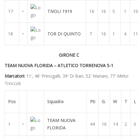
17
•
TIVOLI 1919
16
16
5
1
10
18
•
TOR DI QUINTO
7
16
1
4
11
GIRONE C
TEAM NUOVA FLORIDA – ATLETICO TORRENOVA 5-1
Marcatori:
11′, 48′ Princigalli, 39′ Di Bari, 52′ Mariani, 77′ Mirko
Troccoli
Pos
Squadra
Pti
G.
W
T
L
TEAM NUOVA
1
•
44
16
14
2
0
FLORIDA