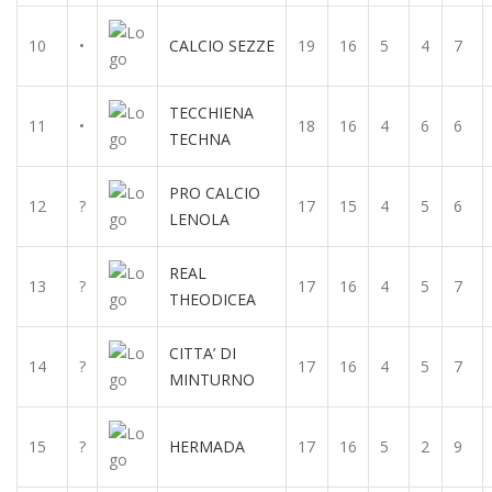
10
•
CALCIO SEZZE
19
16
5
4
7
TECCHIENA
11
•
18
16
4
6
6
TECHNA
PRO CALCIO
12
?
17
15
4
5
6
LENOLA
REAL
13
?
17
16
4
5
7
THEODICEA
CITTA’ DI
14
?
17
16
4
5
7
MINTURNO
15
?
HERMADA
17
16
5
2
9