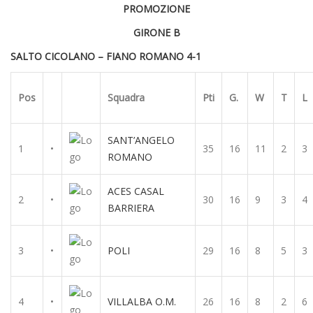
PROMOZIONE
GIRONE B
SALTO CICOLANO – FIANO ROMANO 4-1
Pos
Squadra
Pti
G.
W
T
L
SANT’ANGELO
1
•
35
16
11
2
3
ROMANO
ACES CASAL
2
•
30
16
9
3
4
BARRIERA
3
•
POLI
29
16
8
5
3
4
•
VILLALBA O.M.
26
16
8
2
6