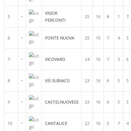
VIGOR
5
•
25
16
8
1
7
PERCONTI
6
•
FONTE NUOVA
25
16
7
4
5
7
•
VICOVARO
24
16
7
3
6
8
•
VIS SUBIACO
23
16
6
5
5
9
•
CASTELNUOVESE
23
16
6
5
5
10
•
CANTALICE
22
16
5
7
4