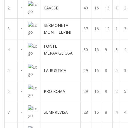
2
•
CAVESE
40
16
13
1
2
SERMONETA
3
•
37
16
12
1
3
MONTI LEPINI
FONTE
4
•
30
16
9
3
4
MERAVIGLIOSA
5
•
LA RUSTICA
29
16
8
5
3
6
•
PRO ROMA
29
16
9
2
5
7
•
SEMPREVISA
28
16
8
4
4