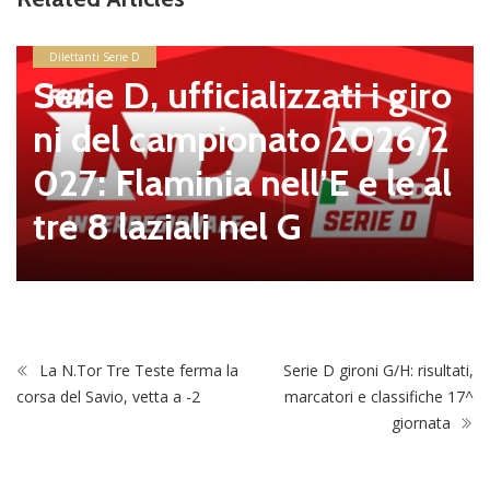
Dilettanti Serie D
Serie D, ufficializzati i giro
ni del campionato 2026/2
027: Flaminia nell’E e le al
tre 8 laziali nel G
La N.Tor Tre Teste ferma la
Serie D gironi G/H: risultati,
corsa del Savio, vetta a -2
marcatori e classifiche 17^
giornata