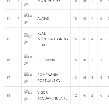
13
?
MONTECELIO
18
16
4
6
14
?
ALMAS
18
16
4
6
REAL
15
•
MONTEROTONDO
16
16
4
4
SCALO
16
•
LA SABINA
15
16
4
3
COMPAGNIA
17
•
12
16
3
3
PORTUALE CV
VIGOR
18
•
12
16
2
6
ACQUAPENDENTE