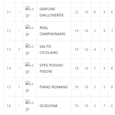
GRIFONE
11
•
22
16
6
4
6
GIALLOVERDE
REAL
12
•
19
16
5
4
7
CAMPAGNANO
SALTO
13
?
19
16
4
7
5
CICOLANO
SPES POGGIO
14
•
18
16
5
3
8
FIDONI
15
?
FIANO ROMANO
18
16
5
3
8
16
•
GUIDONIA
16
16
3
7
6