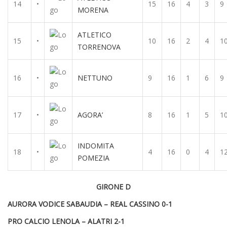
14
•
15
16
4
3
9
MORENA
ATLETICO
15
•
10
16
2
4
1
TORRENOVA
16
•
NETTUNO
9
16
1
6
9
17
•
AGORA’
8
16
1
5
1
INDOMITA
18
•
4
16
0
4
1
POMEZIA
GIRONE D
AURORA VODICE SABAUDIA – REAL CASSINO 0-1
PRO CALCIO LENOLA – ALATRI 2-1