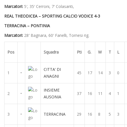
Marcatori:
5′, 35′ Cerroni, 7′ Colasanti,
REAL THEODICEA – SPORTING CALCIO VODICE 4-3
TERRACINA – PONTINIA
Marcatori:
28′ Bagnara, 60′ Fanelli, Tornesi rig.
Pos
Squadra
Pti
G.
W
T
L
CITTA’ DI
1
•
45
17
14
3
0
ANAGNI
INSIEME
2
•
37
16
11
4
1
AUSONIA
3
•
TERRACINA
29
16
8
5
3