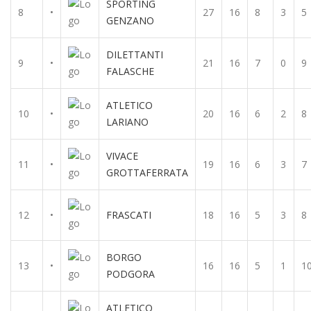
SPORTING
8
•
27
16
8
3
5
GENZANO
DILETTANTI
9
•
21
16
7
0
9
FALASCHE
ATLETICO
10
•
20
16
6
2
8
LARIANO
VIVACE
11
•
19
16
6
3
7
GROTTAFERRATA
12
•
FRASCATI
18
16
5
3
8
BORGO
13
•
16
16
5
1
1
PODGORA
ATLETICO