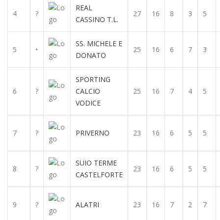
REAL
4
?
27
16
8
3
5
CASSINO T.L.
SS. MICHELE E
5
•
25
16
6
7
3
DONATO
SPORTING
6
?
CALCIO
25
16
7
4
5
VODICE
7
?
PRIVERNO
23
16
6
5
5
SUIO TERME
8
?
23
16
6
5
5
CASTELFORTE
9
?
ALATRI
23
16
7
2
7