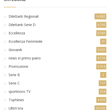
Dilettanti Regionali
14.882
Dilettanti Serie D
8.256
Eccellenza
8.589
Eccellenza Femminile
31
Giovanili
9.022
news in primo piano
4.776
Promozione
5.014
Serie B
2
Serie C
117
sportinoro TV
314
TopNews
4.356
Ultim'ora
29.336