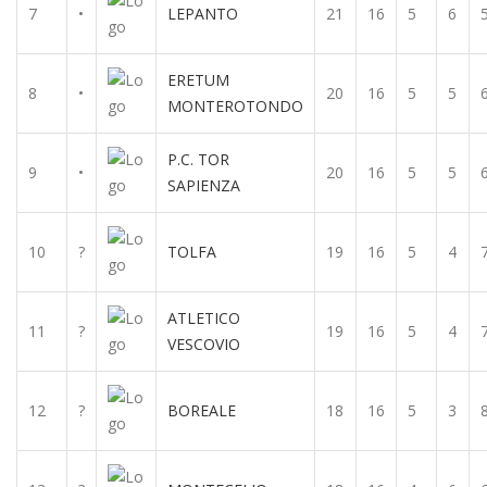
7
•
LEPANTO
21
16
5
6
ERETUM
8
•
20
16
5
5
MONTEROTONDO
P.C. TOR
9
•
20
16
5
5
SAPIENZA
10
?
TOLFA
19
16
5
4
ATLETICO
11
?
19
16
5
4
VESCOVIO
12
?
BOREALE
18
16
5
3