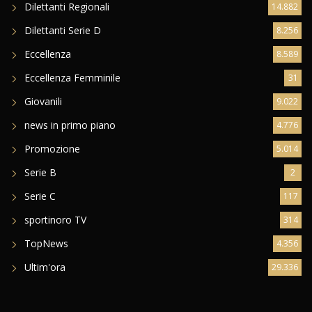
Dilettanti Regionali
14.882
Dilettanti Serie D
8.256
Eccellenza
8.589
Eccellenza Femminile
31
Giovanili
9.022
news in primo piano
4.776
Promozione
5.014
Serie B
2
Serie C
117
sportinoro TV
314
TopNews
4.356
Ultim'ora
29.336