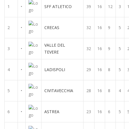
1
•
SFF ATLETICO
39
16
12
3
2
•
CRECAS
32
16
9
5
VALLE DEL
3
•
32
16
9
5
TEVERE
4
•
LADISPOLI
29
16
8
5
5
•
CIVITAVECCHIA
28
16
8
4
6
•
ASTREA
23
16
6
5