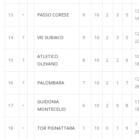
13
13
•
PASSO CORESE
9
10
2
3
5
1
12
14
?
VIS SUBIACO
9
10
2
3
5
2
ATLETICO
10
15
?
8
10
2
2
6
OLEVANO
1
12
16
?
PALOMBARA
7
10
2
1
7
2
GUIDONIA
11
17
•
6
10
2
0
8
MONTECELIO
1
7 
18
•
TOR PIGNATTARA
1
10
0
1
9
2