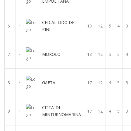
EMPOLITANA
CEDIAL LIDO DEI
6
•
19
12
5
4
3
PINI
7
•
MOROLO
18
12
5
3
4
8
•
GAETA
17
12
4
5
3
CITTA’ DI
9
•
17
12
4
5
3
MINTURNOMARINA