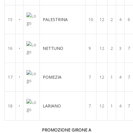
15
•
PALESTRINA
10
12
2
4
6
16
•
NETTUNO
9
12
2
3
7
17
•
POMEZIA
7
12
1
4
7
18
•
LARIANO
7
12
1
4
7
PROMOZIONE GIRONE A