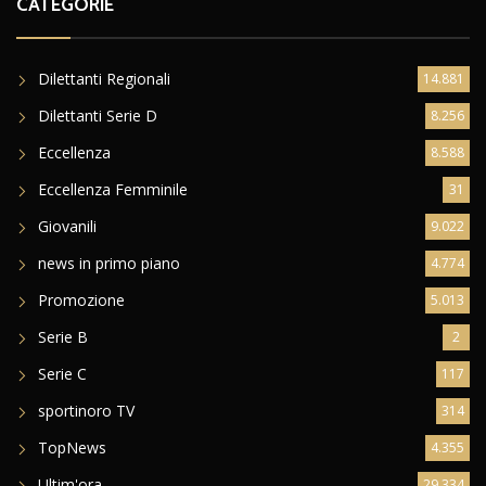
CATEGORIE
Dilettanti Regionali
14.881
Dilettanti Serie D
8.256
Eccellenza
8.588
Eccellenza Femminile
31
Giovanili
9.022
news in primo piano
4.774
Promozione
5.013
Serie B
2
Serie C
117
sportinoro TV
314
TopNews
4.355
Ultim'ora
29.334