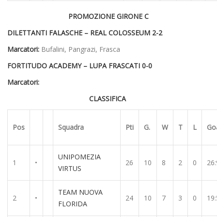
PROMOZIONE GIRONE C
DILETTANTI FALASCHE – REAL COLOSSEUM 2-2
Marcatori:
Bufalini, Pangrazi, Frasca
FORTITUDO ACADEMY – LUPA FRASCATI 0-0
Marcatori:
CLASSIFICA
Pos
Squadra
Pti
G.
W
T
L
Go
UNIPOMEZIA
1
•
26
10
8
2
0
26:
VIRTUS
TEAM NUOVA
2
•
24
10
7
3
0
19:
FLORIDA