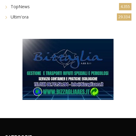
TopNews
4.355
Ultim'ora
29.334