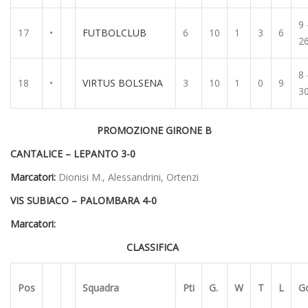
9 
17
•
FUTBOLCLUB
6
10
1
3
6
2
8 
18
•
VIRTUS BOLSENA
3
10
1
0
9
3
PROMOZIONE GIRONE B
CANTALICE – LEPANTO 3-0
Marcatori:
Dionisi M., Alessandrini, Ortenzi
VIS SUBIACO – PALOMBARA 4-0
Marcatori:
CLASSIFICA
Pos
Squadra
Pti
G.
W
T
L
G