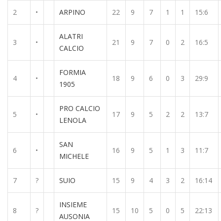
2
•
ARPINO
22
9
7
1
1
15:6
ALATRI
3
•
21
9
7
0
2
16:5
CALCIO
FORMIA
4
•
18
9
6
0
3
29:9
1905
PRO CALCIO
5
•
17
9
5
2
2
13:7
LENOLA
SAN
6
•
16
9
5
1
3
11:7
MICHELE
7
?
SUIO
15
9
4
3
2
16:14
INSIEME
8
?
15
10
5
0
5
22:13
AUSONIA