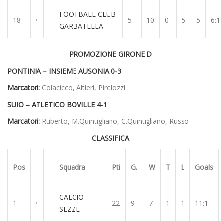
FOOTBALL CLUB
18
•
5
10
0
5
5
6:1
GARBATELLA
PROMOZIONE GIRONE D
PONTINIA – INSIEME AUSONIA 0-3
Marcatori:
Colacicco, Altieri, Pirolozzi
SUIO – ATLETICO BOVILLE 4-1
Marcatori:
Ruberto, M.Quintigliano, C.Quintigliano, Russo
CLASSIFICA
Pos
Squadra
Pti
G.
W
T
L
Goals
CALCIO
1
•
22
9
7
1
1
11:1
SEZZE