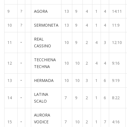
9
?
AGORA
13
9
4
1
4
14:11
10
?
SERMONETA
13
9
4
1
4
11:9
REAL
11
•
10
9
2
4
3
12:10
CASSINO
TECCHIENA
12
•
10
10
2
4
4
9:16
TECHNA
13
•
HERMADA
10
10
3
1
6
9:19
LATINA
14
•
7
9
2
1
6
8:22
SCALO
AURORA
15
•
VODICE
7
10
2
1
7
4:16