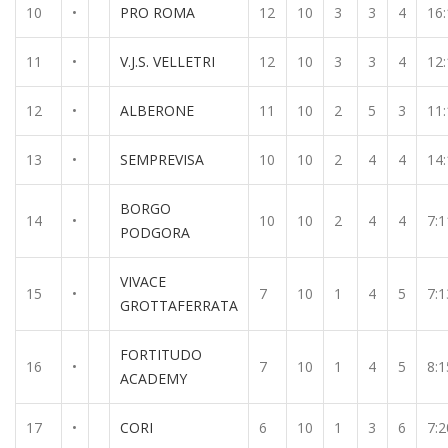
10
•
PRO ROMA
12
10
3
3
4
16:
11
•
V.J.S. VELLETRI
12
10
3
3
4
12:
12
•
ALBERONE
11
10
2
5
3
11:
13
•
SEMPREVISA
10
10
2
4
4
14:
BORGO
14
•
10
10
2
4
4
7:1
PODGORA
VIVACE
15
•
7
10
1
4
5
7:1
GROTTAFERRATA
FORTITUDO
16
•
7
10
1
4
5
8:1
ACADEMY
17
•
CORI
6
10
1
3
6
7:2