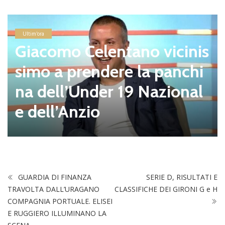
Ultim'ora
Giacomo Celentano vicinis
simo a prendere la panchi
na dell’Under 19 Nazional
e dell’Anzio
GUARDIA DI FINANZA
SERIE D, RISULTATI E
TRAVOLTA DALL’URAGANO
CLASSIFICHE DEI GIRONI G e H
COMPAGNIA PORTUALE. ELISEI
E RUGGIERO ILLUMINANO LA