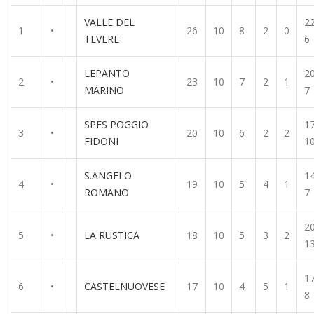
VALLE DEL
22
1
•
26
10
8
2
0
TEVERE
6
LEPANTO
20
2
•
23
10
7
2
1
MARINO
7
SPES POGGIO
17
3
•
20
10
6
2
2
FIDONI
1
S.ANGELO
14
4
•
19
10
5
4
1
ROMANO
7
20
5
•
LA RUSTICA
18
10
5
3
2
1
17
6
•
CASTELNUOVESE
17
10
4
5
1
8