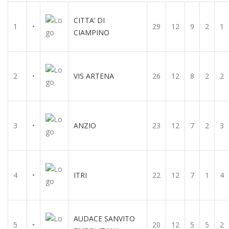
CITTA’ DI
1
•
29
12
9
2
1
CIAMPINO
2
•
VIS ARTENA
26
12
8
2
2
3
•
ANZIO
23
12
7
2
3
4
•
ITRI
22
12
7
1
4
AUDACE SANVITO
5
•
20
12
5
5
2