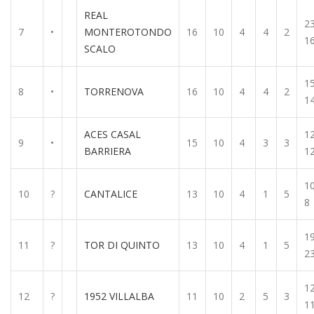
REAL
23
7
•
MONTEROTONDO
16
10
4
4
2
1
SCALO
15
8
•
TORRENOVA
16
10
4
4
2
1
ACES CASAL
12
9
•
15
10
4
3
3
BARRIERA
1
10
10
?
CANTALICE
13
10
4
1
5
8
19
11
?
TOR DI QUINTO
13
10
4
1
5
2
12
12
?
1952 VILLALBA
11
10
2
5
3
1