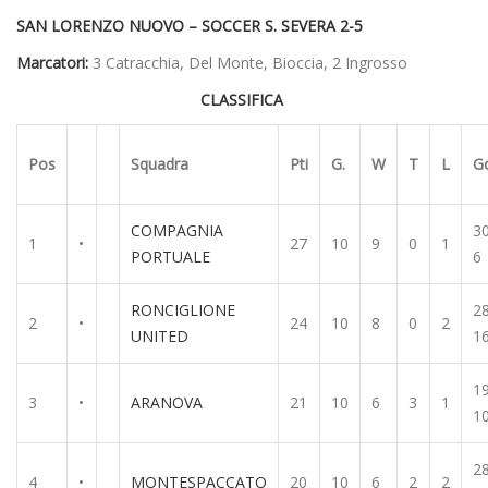
SAN LORENZO NUOVO – SOCCER S. SEVERA 2-5
Marcatori:
3 Catracchia, Del Monte, Bioccia, 2 Ingrosso
CLASSIFICA
Pos
Squadra
Pti
G.
W
T
L
G
COMPAGNIA
30
1
•
27
10
9
0
1
PORTUALE
6
RONCIGLIONE
28
2
•
24
10
8
0
2
UNITED
1
19
3
•
ARANOVA
21
10
6
3
1
1
28
4
•
MONTESPACCATO
20
10
6
2
2