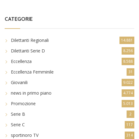
CATEGORIE
Dilettanti Regionali
14.881
Dilettanti Serie D
8.256
Eccellenza
8.588
Eccellenza Femminile
31
Giovanili
9.022
news in primo piano
4.774
Promozione
5.013
Serie B
2
Serie C
117
sportinoro TV
314