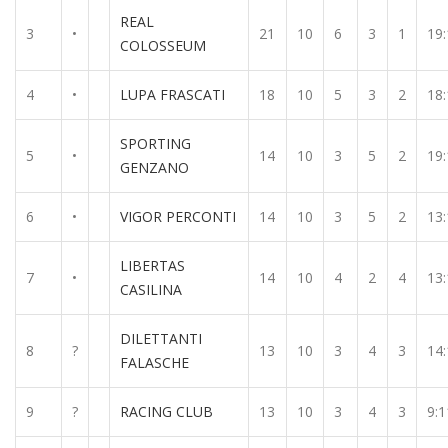
REAL
3
•
21
10
6
3
1
19:
COLOSSEUM
4
•
LUPA FRASCATI
18
10
5
3
2
18:
SPORTING
5
•
14
10
3
5
2
19:
GENZANO
6
•
VIGOR PERCONTI
14
10
3
5
2
13:
LIBERTAS
7
•
14
10
4
2
4
13:
CASILINA
DILETTANTI
8
?
13
10
3
4
3
14:
FALASCHE
9
?
RACING CLUB
13
10
3
4
3
9:1