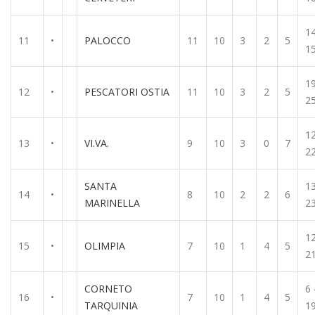
14
11
•
PALOCCO
11
10
3
2
5
1
19
12
•
PESCATORI OSTIA
11
10
3
2
5
2
12
13
•
VI.VA.
9
10
3
0
7
2
SANTA
13
14
•
8
10
2
2
6
MARINELLA
2
12
15
•
OLIMPIA
7
10
1
4
5
2
CORNETO
6 
16
•
7
10
1
4
5
TARQUINIA
1