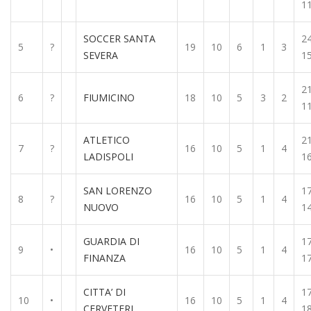
1
SOCCER SANTA
24
5
?
19
10
6
1
3
SEVERA
1
21
6
?
FIUMICINO
18
10
5
3
2
1
ATLETICO
21
7
?
16
10
5
1
4
LADISPOLI
1
SAN LORENZO
17
8
?
16
10
5
1
4
NUOVO
1
GUARDIA DI
17
9
•
16
10
5
1
4
FINANZA
1
CITTA’ DI
17
10
•
16
10
5
1
4
CERVETERI
1