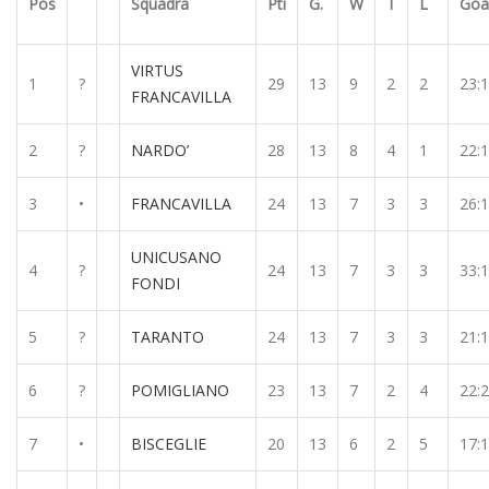
Pos
Squadra
Pti
G.
W
T
L
Goa
VIRTUS
1
?
29
13
9
2
2
23:
FRANCAVILLA
2
?
NARDO’
28
13
8
4
1
22:
3
•
FRANCAVILLA
24
13
7
3
3
26:
UNICUSANO
4
?
24
13
7
3
3
33:
FONDI
5
?
TARANTO
24
13
7
3
3
21:
6
?
POMIGLIANO
23
13
7
2
4
22:
7
•
BISCEGLIE
20
13
6
2
5
17: