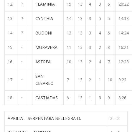
12
?
FLAMINIA
15
13
4
3
6
20:22
13
?
CYNTHIA
14
13
3
5
5
14:18
14
?
BUDONI
13
13
3
4
6
14:24
15
•
MURAVERA
11
13
3
2
8
16:21
16
•
ASTREA
10
13
2
4
7
12:23
SAN
17
•
7
13
2
1
10
9:22
CESAREO
18
•
CASTIADAS
6
13
1
3
9
8:26
APRILIA – SERPENTARA BELLEGRA O.
3 – 2