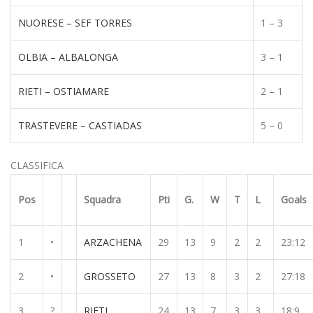
NUORESE – SEF TORRES
1 – 3
OLBIA – ALBALONGA
3 – 1
RIETI – OSTIAMARE
2 – 1
TRASTEVERE – CASTIADAS
5 – 0
CLASSIFICA
Pos
Squadra
Pti
G.
W
T
L
Goals
1
•
ARZACHENA
29
13
9
2
2
23:12
2
•
GROSSETO
27
13
8
3
2
27:18
3
?
RIETI
24
13
7
3
3
18:9