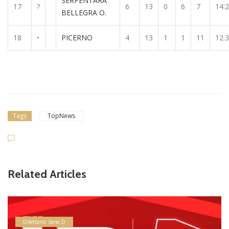
SERPENTARA
17
?
6
13
0
6
7
14:
BELLEGRA O.
18
•
PICERNO
4
13
1
1
11
12:
Tags
TopNews
Related Articles
Dilettanti Serie D