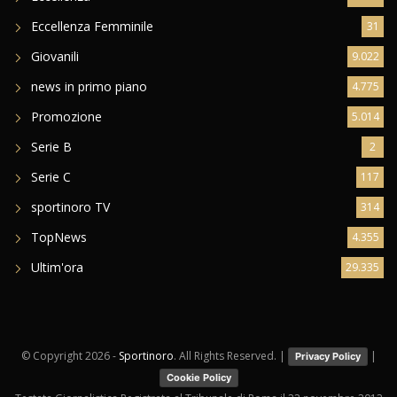
Eccellenza Femminile
31
Giovanili
9.022
news in primo piano
4.775
Promozione
5.014
Serie B
2
Serie C
117
sportinoro TV
314
TopNews
4.355
Ultim'ora
29.335
© Copyright
2026 -
Sportinoro
. All Rights Reserved. |
|
Privacy Policy
Cookie Policy