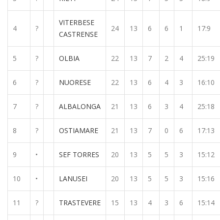
VITERBESE
4
?
24
13
6
6
1
17:9
CASTRENSE
5
?
OLBIA
22
13
7
2
4
25:19
6
?
NUORESE
22
13
6
4
3
16:10
7
?
ALBALONGA
21
13
6
3
4
25:18
8
?
OSTIAMARE
21
13
7
0
6
17:13
9
•
SEF TORRES
20
13
5
5
3
15:12
10
•
LANUSEI
20
13
5
5
3
15:16
11
?
TRASTEVERE
15
13
4
3
6
15:14