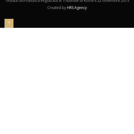
Testata Giornalistica Registrata al Tribunale di Roma il 22 novembre 2013
Created by
HRS Agency