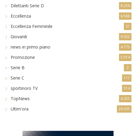
Dilettanti Serie D
8.256
Eccellenza
8.588
Eccellenza Femminile
31
Giovanili
9.022
news in primo piano
4.775
Promozione
5.014
Serie B
2
Serie C
117
sportinoro TV
314
TopNews
4.355
Ultim'ora
29.335