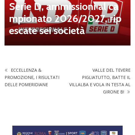
Serie D: rinviate al 5 agost
o le ammissioni, i gironi p
osticipati al 6
ECCELLENZA &
VALLE DEL TEVERE
PROMOZIONE, I RISULTATI
PIGLIATUTTO, BATTE IL
DELLE POMERIDIANE
VILLALBA E VOLA IN TESTA AL
GIRONE B!