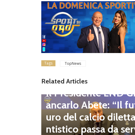
Tags
TopNews
gione d
Related Articles
Dilettanti Regionali
 club fe
Il Presidente LND G
i e pre
ancarlo Abete: “Il fu
mpionat
uro del calcio dilett
onsecut
ntistico passa da ser