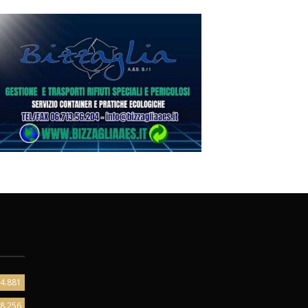
4.881
8.256