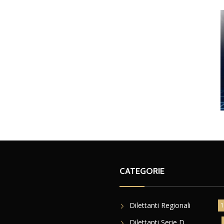
CATEGORIE
Dilettanti Regionali
1
Dilettanti Serie D