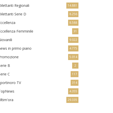
Dilettanti Regionali
14.881
Dilettanti Serie D
8.256
Eccellenza
8.588
Eccellenza Femminile
31
Giovanili
9.022
news in primo piano
4.775
Promozione
5.014
Serie B
2
Serie C
117
sportinoro TV
314
TopNews
4.355
Ultim'ora
29.335