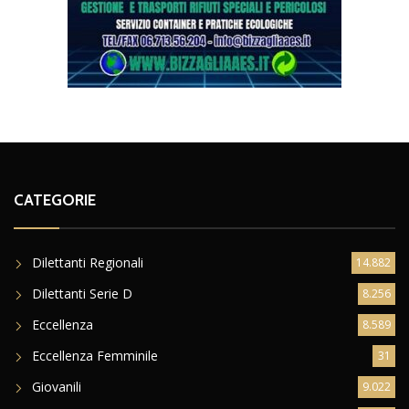
CATEGORIE
Dilettanti Regionali
14.882
Dilettanti Serie D
8.256
Eccellenza
8.589
Eccellenza Femminile
31
Giovanili
9.022