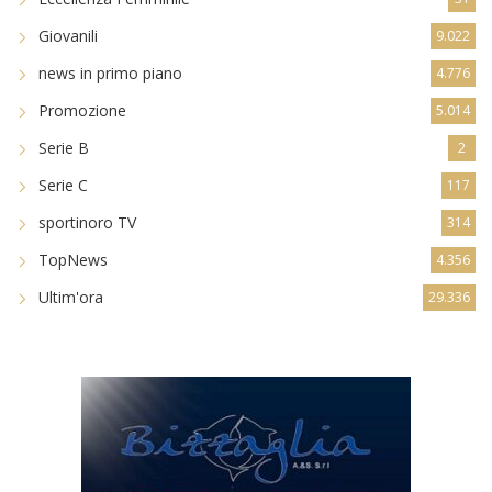
Giovanili
9.022
news in primo piano
4.776
Promozione
5.014
Serie B
2
Serie C
117
sportinoro TV
314
TopNews
4.356
Ultim'ora
29.336