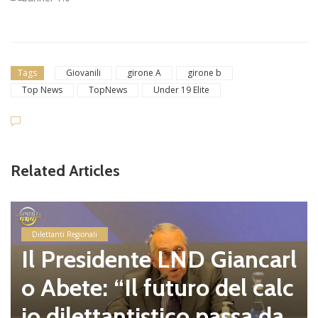
Tags
Giovanili
girone A
girone b
Top News
TopNews
Under 19 Elite
Related Articles
Dilettanti Regionali
Il Presidente LND Giancarl
o Abete: “Il futuro del calc
io dilettantistico passa da