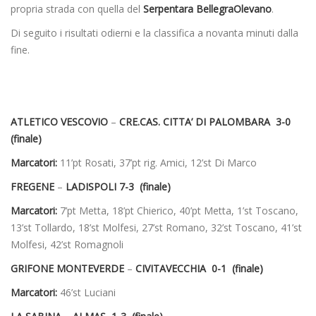
propria strada con quella del
Serpentara BellegraOlevano
.
Di seguito i risultati odierni e la classifica a novanta minuti dalla
fine.
ATLETICO VESCOVIO
–
CRE.CAS. CITTA’ DI PALOMBARA 3-0
(finale)
Marcatori:
11’pt Rosati, 37’pt rig. Amici, 12’st Di Marco
FREGENE
–
LADISPOLI 7-3 (finale)
Marcatori:
7’pt Metta, 18’pt Chierico, 40’pt Metta, 1’st Toscano,
13’st Tollardo, 18’st Molfesi, 27’st Romano, 32’st Toscano, 41’st
Molfesi, 42’st Romagnoli
GRIFONE MONTEVERDE
–
CIVITAVECCHIA 0-1 (finale)
Marcatori:
46’st Luciani