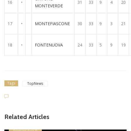
16
•
31
33
9
4
20
MONTEVERDE
17
•
MONTEFIASCONE
30
33
9
3
21
18
•
FONTENUOVA
24
33
5
9
19
Tags
TopNews
Related Articles
Dilettanti Serie D