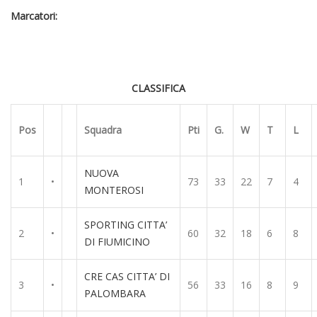
Marcatori:
CLASSIFICA
Pos
Squadra
Pti
G.
W
T
L
NUOVA
1
•
73
33
22
7
4
MONTEROSI
SPORTING CITTA’
2
•
60
32
18
6
8
DI FIUMICINO
CRE CAS CITTA’ DI
3
•
56
33
16
8
9
PALOMBARA