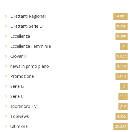
Dilettanti Regionali
14.881
Dilettanti Serie D
8.256
Eccellenza
8.588
Eccellenza Femminile
31
Giovanili
9.022
news in primo piano
4.774
Promozione
5.013
Serie B
2
Serie C
117
sportinoro TV
314
TopNews
4.355
Ultim'ora
29.334