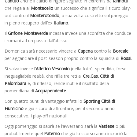
Canuto
anche il calcio di rigore segnato in extremis da
Iannotti
che regala al
Montecelio
un successo che significa il sicuro play-
out contro il
Monterotondo
, a sua volta costretto sul pareggio
in pieno recupero dall’ex
Italiano
.
Il
Grifone Monteverde
incassa invece una sconfitta che conduce
i romani ad un passo dall’abisso.
Domenica sarà necessario vincere a
Capena
contro la
Boreale
per agganciare il post-season proprio contro la squadra di
Rossi
.
Si salva invece l’
Atletico Vescovio
(nella foto), splendida, forse
ineguagliabile realtà, che rifila tre reti al
Cre.Cas. Città di
Palombara
e, di riflesso, rende inutile il risultato della
pomeridiana di
Acquapendente
.
Con quattro punti di vantaggio infatti lo
Sporting Città di
Fiumicino
è già sicuro di affrontare, per il secondo anno
consecutivo, i play-off nazionali.
Oggi pomeriggio si saprà se l’avversario sarà la
Vastese
o più
probabilmente quel
Paterno
che già lo scorso anno incrociò la