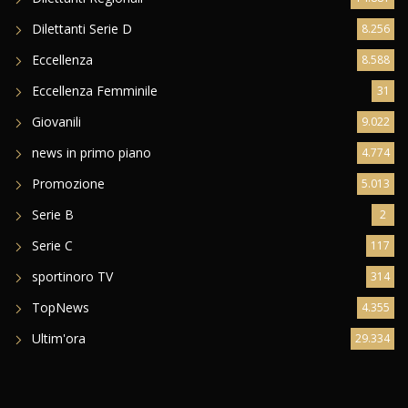
Dilettanti Serie D
8.256
Eccellenza
8.588
Eccellenza Femminile
31
Giovanili
9.022
news in primo piano
4.774
Promozione
5.013
Serie B
2
Serie C
117
sportinoro TV
314
TopNews
4.355
Ultim'ora
29.334