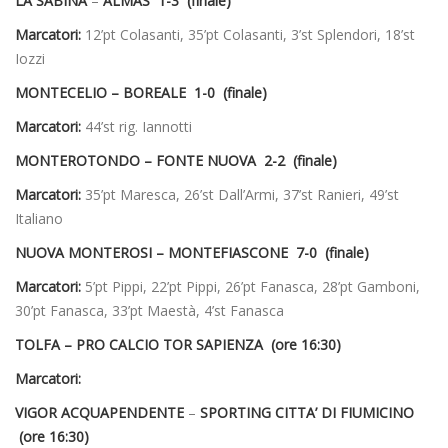
LA SABINA
–
ALMAS 1-3 (finale)
Marcatori:
12’pt Colasanti, 35’pt Colasanti, 3’st Splendori, 18’st
Iozzi
MONTECELIO – BOREALE 1-0 (finale)
Marcatori:
44’st rig. Iannotti
MONTEROTONDO – FONTE NUOVA 2-2 (finale)
Marcatori:
35’pt Maresca, 26’st Dall’Armi, 37’st Ranieri, 49’st
Italiano
NUOVA MONTEROSI – MONTEFIASCONE 7-0 (finale)
Marcatori:
5’pt Pippi, 22’pt Pippi, 26’pt Fanasca, 28’pt Gamboni,
30’pt Fanasca, 33’pt Maestà, 4’st Fanasca
TOLFA – PRO CALCIO TOR SAPIENZA (ore 16:30)
Marcatori:
VIGOR ACQUAPENDENTE
–
SPORTING CITTA’ DI FIUMICINO
(ore 16:30)