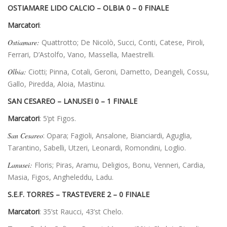
OSTIAMARE LIDO CALCIO – OLBIA 0 – 0 FINALE
Marcatori
:
Ostiamare:
Quattrotto; De Nicolò, Succi, Conti, Catese, Piroli,
Ferrari, D’Astolfo, Vano, Massella, Maestrelli.
Olbia:
Ciotti; Pinna, Cotali, Geroni, Dametto, Deangeli, Cossu,
Gallo, Piredda, Aloia, Mastinu.
SAN CESAREO – LANUSEI 0 – 1 FINALE
Marcatori
: 5’pt Figos.
San Cesareo
: Opara; Fagioli, Ansalone, Bianciardi, Aguglia,
Tarantino, Sabelli, Utzeri, Leonardi, Romondini, Loglio.
Lanusei:
Floris; Piras, Aramu, Deligios, Bonu, Venneri, Cardia,
Masia, Figos, Angheleddu, Ladu.
S.E.F. TORRES – TRASTEVERE 2 – 0 FINALE
Marcatori
: 35’st Raucci, 43’st Chelo.