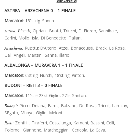
GIRONE G
ASTREA – ARZACHENA 0 – 1 FINALE
Marcatori
: 15’st rig. Sanna.
Astrea: Placidi;
Cipriani, Briotti, Trinchi, Di Fiordo, Sannibale,
Carlini, Mollo, Isla, Di Benedetto, Taliani.
Arzachena:
Ruzittu; D’Alterio, Atzei, Bonacquisti, Brack, La Rosa,
Galli Angeli, Manzini, Sanna, Illario.
ALBALONGA – MURAVERA 1 – 1 FINALE
Marcatori
: 6’st rig. Nurchi, 18’st rig. Pintori.
BUDONI – RIETI 3 – 0 FINALE
Marcatori
: 11’st e 23’st Giglio, 27’st Santoro.
Budoni:
Picco; Deiana, Farris, Balzano, De Rosa, Tricoli, Lamcay,
SEgato, Mbaye, Giglio, Meloni.
Rieti:
Zonfrilli, Tiraferri, Costalunga, Kameni, Bassini, Celli,
Tolomei, Giannone, Marcheggiani, Cericola, La Cava.