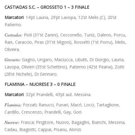
CASTIADAS S.C. – GROSSETO 1 – 3 FINALE
Marcatori
: 14’pt Lauria, 29’pt Lavopa, 12’st Melis (C), 20’st
Patierno.
Castiadas:
Pioli (31’st Zanini), Cecconello, Tuniz, Daleno, Porcu,
Rais, Caraccio, Piras (31’st Migoni), Rossetti (1’st Porru), Melis,
Oliveira.
Grosseto:
Gagno, Ungaro, Maciucca, Libutti, Di Giorgio, Lauria,
Lavopa, Olivieri (35’st Schettino), Patierno (42’st Peana), Zotti
(28’st Nichele), Di Gennaro.
FLAMINIA – NUORESE 3 – 0 FINALE
Marcatori
: 32’pt Prandelli, 43’pt aut. Messina.
Flaminia:
Forzati; Ranucci, Funari, Macrì, Locci, Tartaglione,
Cardillo, Crescenzo, Prandelli, Gay, Gori.
Nuorese:
Frasca; Pingitore, Nuovo, Bagaglini, Bianchi, Messina,
Cadau, Biagiotti, Cappai, Pisanu, Alonzi.