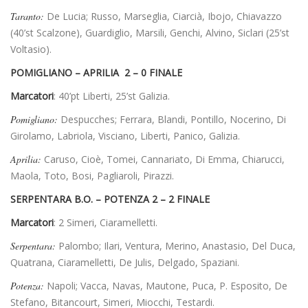
Taranto:
De Lucia; Russo, Marseglia, Ciarcià, Ibojo, Chiavazzo
(40’st Scalzone), Guardiglio, Marsili, Genchi, Alvino, Siclari (25’st
Voltasio).
POMIGLIANO – APRILIA 2 – 0 FINALE
Marcatori
: 40’pt Liberti, 25’st Galizia.
Pomigliano:
Despucches; Ferrara, Blandi, Pontillo, Nocerino, Di
Girolamo, Labriola, Visciano, Liberti, Panico, Galizia.
Aprilia:
Caruso, Cioè, Tomei, Cannariato, Di Emma, Chiarucci,
Maola, Toto, Bosi, Pagliaroli, Pirazzi.
SERPENTARA B.O. – POTENZA 2 – 2 FINALE
Marcatori
: 2 Simeri, Ciaramelletti.
Serpentara:
Palombo; Ilari, Ventura, Merino, Anastasio, Del Duca,
Quatrana, Ciaramelletti, De Julis, Delgado, Spaziani.
Potenza:
Napoli; Vacca, Navas, Mautone, Puca, P. Esposito, De
Stefano, Bitancourt, Simeri, Miocchi, Testardi.