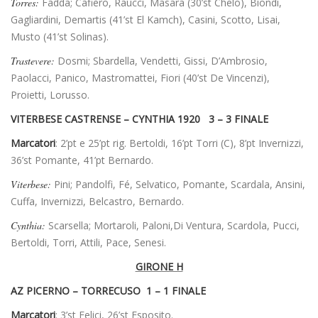
Torres:
Fadda; Cafiero, Raucci, Masara (30’st Chelo), Biondi,
Gagliardini, Demartis (41’st El Kamch), Casini, Scotto, Lisai,
Musto (41’st Solinas).
Trastevere:
Dosmi; Sbardella, Vendetti, Gissi, D’Ambrosio,
Paolacci, Panico, Mastromattei, Fiori (40’st De Vincenzi),
Proietti, Lorusso.
VITERBESE CASTRENSE – CYNTHIA 1920 3 – 3 FINALE
Marcatori
: 2’pt e 25’pt rig. Bertoldi, 16’pt Torri (C), 8’pt Invernizzi,
36’st Pomante, 41’pt Bernardo.
Viterbese:
Pini; Pandolfi, Fé, Selvatico, Pomante, Scardala, Ansini,
Cuffa, Invernizzi, Belcastro, Bernardo.
Cynthia:
Scarsella; Mortaroli, Paloni,Di Ventura, Scardola, Pucci,
Bertoldi, Torri, Attili, Pace, Senesi.
GIRONE H
AZ PICERNO – TORRECUSO 1 – 1 FINALE
Marcatori
: 3’st Felici, 26’st Esposito.