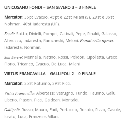
UNICUSANO FONDI – SAN SEVERO 3 – 3 FINALE
Marcatori
: 36’pt Evacuo, 45’pt e 22’st Milani (S), 28’st e 36’st
Nohman, 40’st Iadaresta (UF).
Fondi:
Saitta; Dinielli, Pompei, Catinali, Pepe, Rinaldi, Galasso,
Alleruzzo, Iadaresta, Ramcheski, Meloni.
Entrati nella ripresa
:
Iadaresta, Nohman.
San Severo
: Mennella, Natino, Rossi, Polidori, Cipolletta, Greco,
Florio, Tricarico, Evacuo, De Luca, Milani.
VIRTUS FRANCAVILLA – GALLIPOLI 2 – 0 FINALE
Marcatori
: 35’st Rotunno, 39’st Picci.
Virtus Francavilla:
Albertazzi; Vetrugno, Tundo, Taurino, Gallù,
Liberio, Piason, Picci, Galdean, Montaldi.
Gallipoli:
Russo; Mauro, Fadl, Portaccio, Rosato, Rizzo, Casole,
Iurato, Luca, Franzese, Villani.