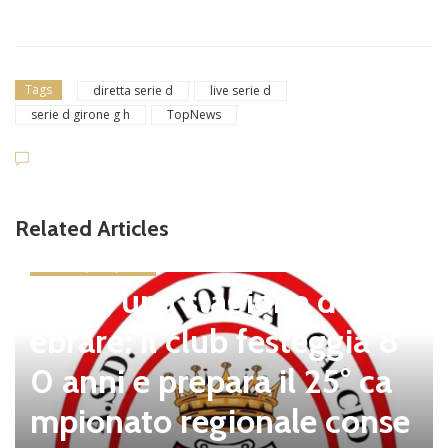
Tags
diretta serie d
live serie d
serie d girone g h
TopNews
Related Articles
news in primo piano
Tolfa, una stagione da cel
ebrare: il club festeggia 8
0 anni e prepara il 25° ca
mpionato regionale conse