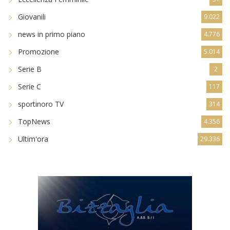
Giovanili
9.022
news in primo piano
4.776
Promozione
5.014
Serie B
2
Serie C
117
sportinoro TV
314
TopNews
4.356
Ultim'ora
29.336