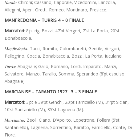
Nardò:
Chironi; Cassano, Caporale, Vicedomini, Lanzolla,
Allegrini, Aperi, Oretti, Romeo, Montinaro, Presicce.
MANFREDONIA – TURRIS 4 – 0 FINALE
Marcatori
: 8’pt rig. Bozzi, 47’pt Vergori, 7’st La Porta, 20’st
Bonabitacola.
Manfredonia:
Tucci; Romito, Colombaretti, Gentile, Vergori,
Pellegrino, Coccia, Bonabitacola, Bozzi, La Porta, Iuculano.
Turris:
Abagnale; Gallo, Romano, Lordi, Imparato, Manzi,
Salvatore, Manzo, Tarallo, Somma, Sperandeo (8’pt espulso
Abagnale).
MARCIANISE – TARANTO 1927 3 – 3 FINALE
Marcatori
: 3’pt e 39’pt Genchi, 20’pt Farriciello (M), 31’pt Siclari,
10’st Santaniello (M), 35’st Lagnena (M).
Marcianise:
Zeoli; Ciano, D’Apolito, Lopetrone, Follera (5’st
Santaniello), Lagnena, Sorrentino, Baratto, Farriciello, Conte, Di
Fiore.