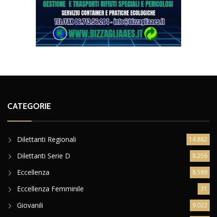
CATEGORIE
Dilettanti Regionali
14.882
Dilettanti Serie D
8.256
Eccellenza
8.589
Eccellenza Femminile
31
Giovanili
9.022