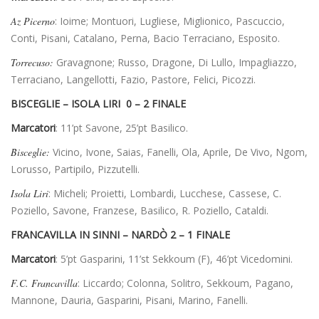
Az Picerno
: Ioime; Montuori, Lugliese, Miglionico, Pascuccio,
Conti, Pisani, Catalano, Perna, Bacio Terraciano, Esposito.
Torrecuso:
Gravagnone; Russo, Dragone, Di Lullo, Impagliazzo,
Terraciano, Langellotti, Fazio, Pastore, Felici, Picozzi.
BISCEGLIE – ISOLA LIRI 0 – 2 FINALE
Marcatori
: 11’pt Savone, 25’pt Basilico.
Bisceglie:
Vicino, Ivone, Saias, Fanelli, Ola, Aprile, De Vivo, Ngom,
Lorusso, Partipilo, Pizzutelli.
Isola Liri
: Micheli; Proietti, Lombardi, Lucchese, Cassese, C.
Poziello, Savone, Franzese, Basilico, R. Poziello, Cataldi.
FRANCAVILLA IN SINNI – NARDÒ 2 – 1 FINALE
Marcatori
: 5’pt Gasparini, 11’st Sekkoum (F), 46’pt Vicedomini.
F.C. Francavilla
: Liccardo; Colonna, Solitro, Sekkoum, Pagano,
Mannone, Dauria, Gasparini, Pisani, Marino, Fanelli.