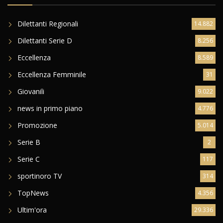
Dilettanti Regionali
14.882
Dilettanti Serie D
8.256
Eccellenza
8.589
Eccellenza Femminile
31
Giovanili
9.022
news in primo piano
4.776
Promozione
5.014
Serie B
2
Serie C
117
sportinoro TV
314
TopNews
4.356
Ultim'ora
29.336