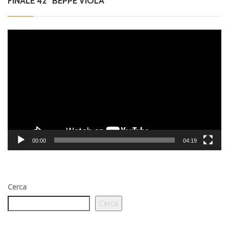
FINALE 42° BEPPE VIOLA
Video
Player
00:00
04:19
Cerca
Cerca