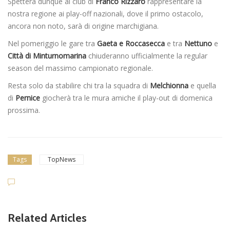
Spetterà dunque al club di
Franco Rizzaro
rappresentare la
nostra regione ai play-off nazionali, dove il primo ostacolo,
ancora non noto, sarà di origine marchigiana.
Nel pomeriggio le gare tra
Gaeta e Roccasecca
e tra
Nettuno
e
Città di Minturnomarina
chiuderanno ufficialmente la regular
season del massimo campionato regionale.
Resta solo da stabilire chi tra la squadra di
Melchionna
e quella
di
Pernice
giocherà tra le mura amiche il play-out di domenica
prossima.
Tags
TopNews
Related Articles