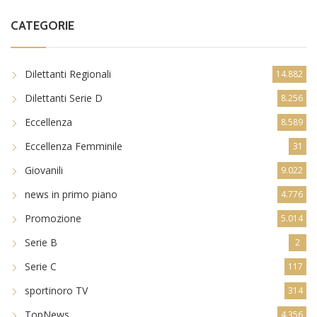
CATEGORIE
Dilettanti Regionali
14.882
Dilettanti Serie D
8.256
Eccellenza
8.589
Eccellenza Femminile
31
Giovanili
9.022
news in primo piano
4.776
Promozione
5.014
Serie B
2
Serie C
117
sportinoro TV
314
TopNews
4.356