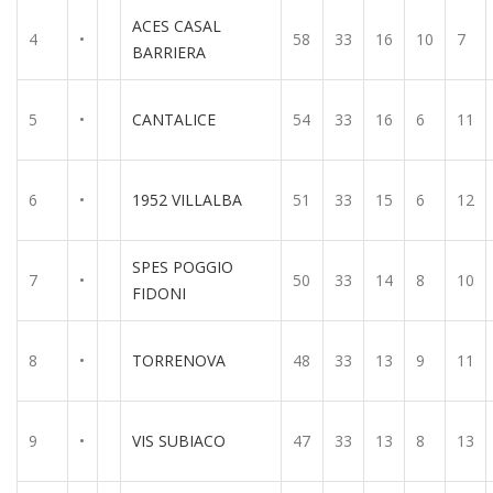
ACES CASAL
4
•
58
33
16
10
7
BARRIERA
5
•
CANTALICE
54
33
16
6
11
6
•
1952 VILLALBA
51
33
15
6
12
SPES POGGIO
7
•
50
33
14
8
10
FIDONI
8
•
TORRENOVA
48
33
13
9
11
9
•
VIS SUBIACO
47
33
13
8
13