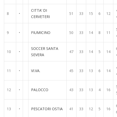
CITTA’ DI
8
•
51
33
15
6
12
CERVETERI
9
•
FIUMICINO
50
33
14
8
11
SOCCER SANTA
10
•
47
33
14
5
14
SEVERA
11
•
VI.VA.
45
33
13
6
14
12
•
PALOCCO
43
33
13
4
16
13
•
PESCATORI OSTIA
41
33
12
5
16