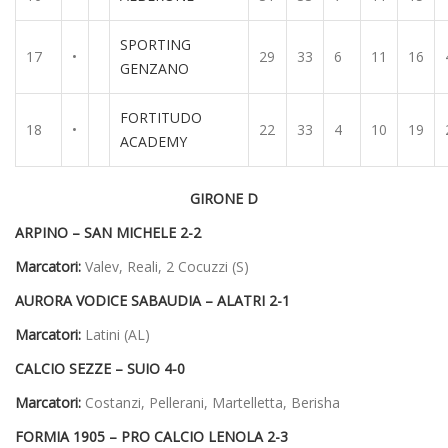
SPORTING
17
•
29
33
6
11
16
GENZANO
FORTITUDO
18
•
22
33
4
10
19
ACADEMY
GIRONE D
ARPINO – SAN MICHELE 2-2
Marcatori:
Valev, Reali, 2 Cocuzzi (S)
AURORA VODICE SABAUDIA – ALATRI 2-1
Marcatori:
Latini (AL)
CALCIO SEZZE – SUIO 4-0
Marcatori:
Costanzi, Pellerani, Martelletta, Berisha
FORMIA 1905 – PRO CALCIO LENOLA 2-3