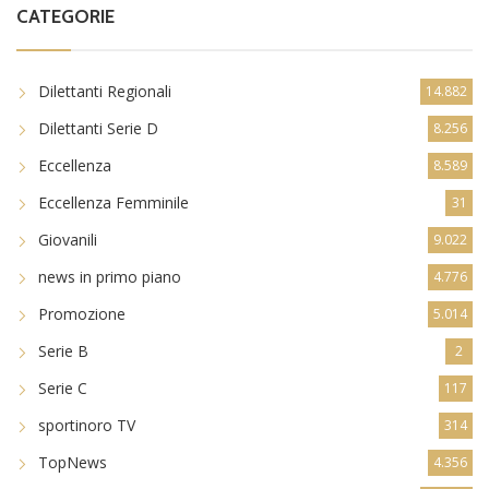
CATEGORIE
Dilettanti Regionali
14.882
Dilettanti Serie D
8.256
Eccellenza
8.589
Eccellenza Femminile
31
Giovanili
9.022
news in primo piano
4.776
Promozione
5.014
Serie B
2
Serie C
117
sportinoro TV
314
TopNews
4.356