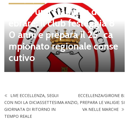
news in primo piano
Tolfa, una stagione da cel
ebrare: il club festeggia 8
0 anni e prepara il 25° ca
mpionato regionale conse
cutivo
LIVE ECCELLENZA, SEGUI
ECCELLENZA/GIRONE B:
CON NOI LA DICIASSETTESIMA
ANZIO, PREPARA LE VALIGIE: SI
GIORNATA DI RITORNO IN
VA NELLE MARCHE
TEMPO REALE