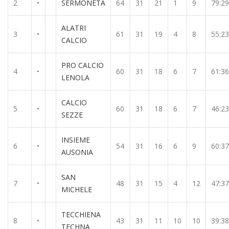
2
•
SERMONETA
64
31
21
1
9
79:29
ALATRI
3
•
61
31
19
4
8
55:23
CALCIO
PRO CALCIO
4
•
60
31
18
6
7
61:36
LENOLA
CALCIO
5
•
60
31
18
6
7
46:23
SEZZE
INSIEME
6
•
54
31
16
6
9
60:37
AUSONIA
SAN
7
•
48
31
15
4
12
47:37
MICHELE
TECCHIENA
8
•
43
31
11
10
10
39:38
TECHNA