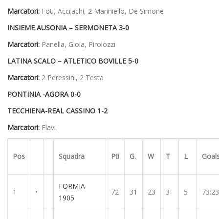
Marcatori:
Foti, Accrachi, 2 Mariniello, De Simone
INSIEME AUSONIA – SERMONETA 3-0
Marcatori:
Panella, Gioia, Pirolozzi
LATINA SCALO – ATLETICO BOVILLE 5-0
Marcatori:
2 Peressini, 2 Testa
PONTINIA -AGORA 0-0
TECCHIENA-REAL CASSINO 1-2
Marcatori:
Flavi
Pos
Squadra
Pti
G.
W
T
L
Goal
FORMIA
1
•
72
31
23
3
5
73:23
1905