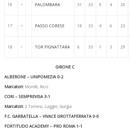
16
•
PALOMBARA
31
33
9
4
20
17
•
PASSO CORESE
18
33
4
6
23
18
•
TOR PIGNATTARA
6
33
1
3
29
GIRONE C
ALBERONE – UNIPOMEZIA 0-2
Marcatori:
Morelli, Ricci
CORI – SEMPREVISA 3-1
Marcatori:
2 Tornesi, Laggiri, Gurgui
F.C. GARBATELLA – VIVACE GROTTAFERRATA 0-0
FORTITUDO ACADEMY – PRO ROMA 1-1