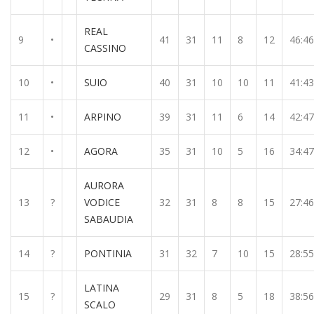
REAL
9
•
41
31
11
8
12
46:46
CASSINO
10
•
SUIO
40
31
10
10
11
41:43
11
•
ARPINO
39
31
11
6
14
42:47
12
•
AGORA
35
31
10
5
16
34:47
AURORA
13
?
VODICE
32
31
8
8
15
27:46
SABAUDIA
14
?
PONTINIA
31
32
7
10
15
28:55
LATINA
15
?
29
31
8
5
18
38:56
SCALO