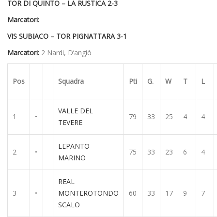
TOR DI QUINTO – LA RUSTICA 2-3
Marcatori:
VIS SUBIACO – TOR PIGNATTARA 3-1
Marcatori:
2 Nardi, D’angiò
Pos
Squadra
Pti
G.
W
T
L
VALLE DEL
1
•
79
33
25
4
4
TEVERE
LEPANTO
2
•
75
33
23
6
4
MARINO
REAL
3
•
MONTEROTONDO
60
33
17
9
7
SCALO