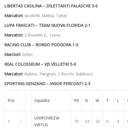
LIBERTAS CASILINA – DILETTANTI FALASCHE 3-0
Marcatori:
Iacobelli, Mattia, Tafuri
LUPA FRASCATI – TEAM NUOVA FLORIDA 2-1
Marcatori:
2 Brunetti E., Toma
RACING CLUB – BORGO PODGORA 1-0
Marctori:
Seferi
REAL COLOSSEUM – VJS VELLETRI 5-0
Marcatori:
Rubino, Pangrazi, 2 Rocchi, Babbucci
SPORTING GENZANO – VIGOR PERCONTI 2-3
Pos
Squadra
Pti
G.
W
T
L
UNIPOMEZIA
1
•
79
33
25
4
4
VIRTUS