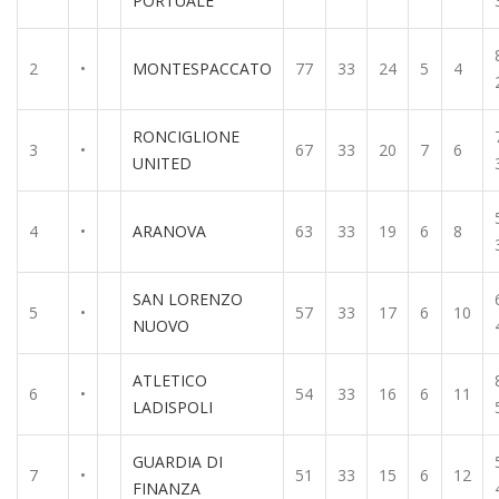
PORTUALE
2
•
MONTESPACCATO
77
33
24
5
4
RONCIGLIONE
3
•
67
33
20
7
6
UNITED
4
•
ARANOVA
63
33
19
6
8
SAN LORENZO
5
•
57
33
17
6
10
NUOVO
ATLETICO
6
•
54
33
16
6
11
LADISPOLI
GUARDIA DI
7
•
51
33
15
6
12
FINANZA