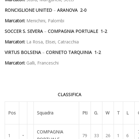
RONCIGLIONE UNITED
–
ARANOVA 2-0
Marcatori:
Menichini, Palombi
SOCCER S. SEVERA
–
COMPAGNIA PORTUALE 1-2
Marcatori:
La Rosa, Elisei, Catracchia
VIRTUS BOLSENA
–
CORNETO TARQUINIA 1-2
Marcatori:
Galli, Franceschi
CLASSIFICA
Pos
Squadra
Pti
G.
W
T
L
COMPAGNIA
1
•
79
33
26
1
6