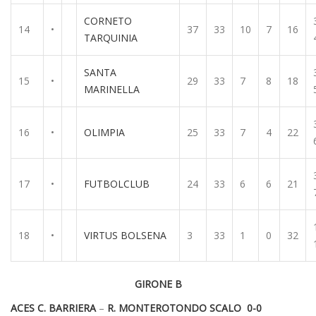
CORNETO
14
•
37
33
10
7
16
TARQUINIA
SANTA
15
•
29
33
7
8
18
MARINELLA
16
•
OLIMPIA
25
33
7
4
22
17
•
FUTBOLCLUB
24
33
6
6
21
18
•
VIRTUS BOLSENA
3
33
1
0
32
GIRONE B
ACES C. BARRIERA
–
R. MONTEROTONDO SCALO 0-0