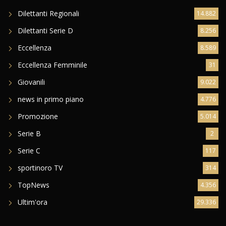
Dilettanti Regionali
14.882
Dilettanti Serie D
8.256
Eccellenza
8.589
Eccellenza Femminile
31
Giovanili
9.022
news in primo piano
4.776
Promozione
5.014
Serie B
2
Serie C
117
sportinoro TV
314
TopNews
4.356
Ultim'ora
29.336