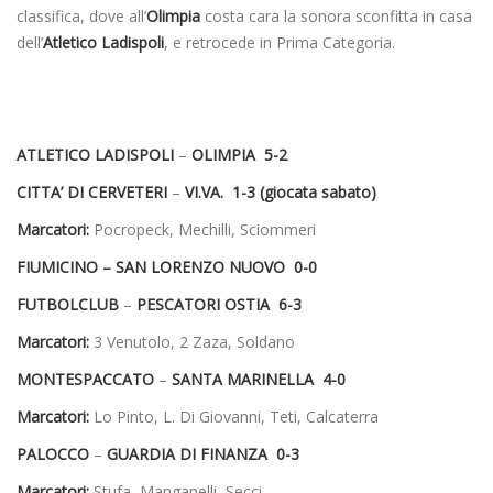
classifica, dove all’
Olimpia
costa cara la sonora sconfitta in casa
dell’
Atletico Ladispoli
, e retrocede in Prima Categoria.
ATLETICO LADISPOLI
–
OLIMPIA 5-2
CITTA’ DI CERVETERI
–
VI.VA. 1-3 (giocata sabato)
Marcatori:
Pocropeck, Mechilli, Sciommeri
FIUMICINO – SAN LORENZO NUOVO 0-0
FUTBOLCLUB
–
PESCATORI OSTIA 6-3
Marcatori:
3 Venutolo, 2 Zaza, Soldano
MONTESPACCATO
–
SANTA MARINELLA 4-0
Marcatori:
Lo Pinto, L. Di Giovanni, Teti, Calcaterra
PALOCCO
–
GUARDIA DI FINANZA 0-3
Marcatori:
Stufa, Manganelli, Secci