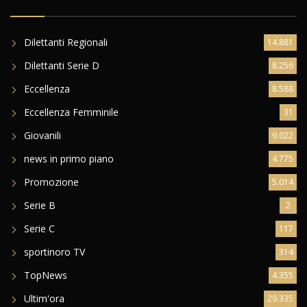
Dilettanti Regionali
14.881
Dilettanti Serie D
8.256
Eccellenza
8.588
Eccellenza Femminile
31
Giovanili
9.022
news in primo piano
4.775
Promozione
5.014
Serie B
2
Serie C
117
sportinoro TV
314
TopNews
4.355
Ultim'ora
29.335