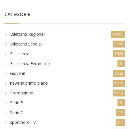
CATEGORIE
Dilettanti Regionali
14.881
Dilettanti Serie D
8.256
Eccellenza
8.588
Eccellenza Femminile
31
Giovanili
9.022
news in primo piano
4.775
Promozione
5.014
Serie B
2
Serie C
117
sportinoro TV
314