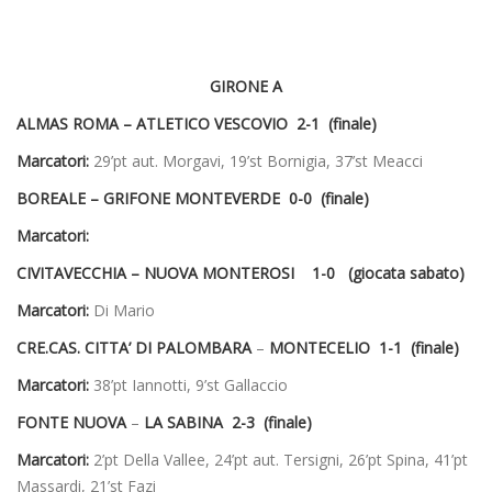
GIRONE A
ALMAS ROMA – ATLETICO VESCOVIO 2-1 (finale)
Marcatori:
29’pt aut. Morgavi, 19’st Bornigia, 37’st Meacci
BOREALE – GRIFONE MONTEVERDE 0-0 (finale)
Marcatori:
CIVITAVECCHIA – NUOVA MONTEROSI 1-0 (giocata sabato)
Marcatori:
Di Mario
CRE.CAS. CITTA’ DI PALOMBARA
–
MONTECELIO 1-1 (finale)
Marcatori:
38’pt Iannotti, 9’st Gallaccio
FONTE NUOVA
–
LA SABINA 2-3 (finale)
Marcatori:
2’pt Della Vallee, 24’pt aut. Tersigni, 26’pt Spina, 41’pt
Massardi, 21’st Fazi