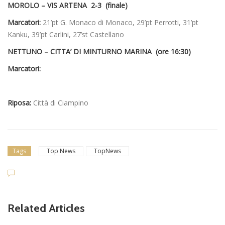
MOROLO – VIS ARTENA 2-3 (finale)
Marcatori:
21’pt G. Monaco di Monaco, 29’pt Perrotti, 31’pt
Kanku, 39’pt Carlini, 27’st Castellano
NETTUNO
–
CITTA’ DI MINTURNO MARINA (ore 16:30)
Marcatori:
Riposa:
Città di Ciampino
Tags
Top News
TopNews
Related Articles