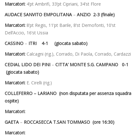
Marcatori:
4’pt Ambrifi, 33’pt Cipriani, 34’st Flore
AUDACE SANVITO EMPOLITANA
–
ANZIO 2-3 (finale)
Marcatori:
8’pt Regis, 11’pt Barile, 8’st Demofonti, 10’st
Dell’Accio, 16’st Ussia
CASSINO
–
ITRI 4-1 (giocata sabato)
Marcatori:
Calcagni (rig.), Corrado, Di Paola, Corrado, Cardazzi
CEDIAL LIDO DEI PINI
–
CITTA’ MONTE S.G. CAMPANO 0-1
(giocata sabato)
Marcatori:
E. Cirelli (rig.)
COLLEFERRO – LARIANO (non disputata per assenza squadra
ospite)
Marcatori:
GAETA
–
ROCCASECCA T.SAN TOMMASO (ore 16:30)
Marcatori: