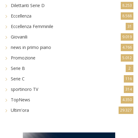
Dilettanti Serie D
8.253
Eccellenza
8.588
Eccellenza Femminile
31
Giovanili
9.019
news in primo piano
4.766
Promozione
5.012
Serie B
2
Serie C
116
sportinoro TV
314
TopNews
4.350
Ultim'ora
29.327