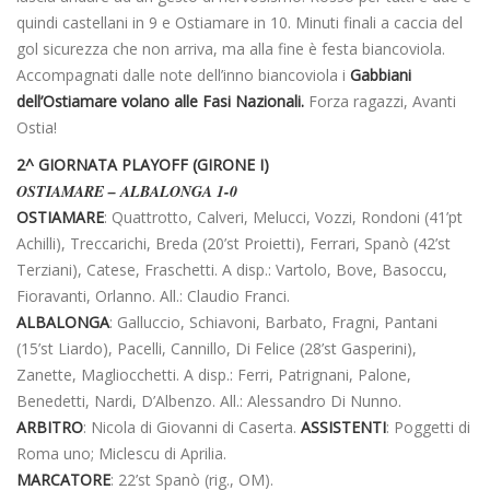
quindi castellani in 9 e Ostiamare in 10. Minuti finali a caccia del
gol sicurezza che non arriva, ma alla fine è festa biancoviola.
Accompagnati dalle note dell’inno biancoviola i
Gabbiani
dell’Ostiamare volano alle Fasi Nazionali.
Forza ragazzi, Avanti
Ostia!
2^ GIORNATA PLAYOFF (GIRONE I)
OSTIAMARE – ALBALONGA 1-0
OSTIAMARE
: Quattrotto, Calveri, Melucci, Vozzi, Rondoni (41’pt
Achilli), Treccarichi, Breda (20’st Proietti), Ferrari, Spanò (42’st
Terziani), Catese, Fraschetti. A disp.: Vartolo, Bove, Basoccu,
Fioravanti, Orlanno. All.: Claudio Franci.
ALBALONGA
: Galluccio, Schiavoni, Barbato, Fragni, Pantani
(15’st Liardo), Pacelli, Cannillo, Di Felice (28’st Gasperini),
Zanette, Magliocchetti. A disp.: Ferri, Patrignani, Palone,
Benedetti, Nardi, D’Albenzo. All.: Alessandro Di Nunno.
ARBITRO
: Nicola di Giovanni di Caserta.
ASSISTENTI
: Poggetti di
Roma uno; Miclescu di Aprilia.
MARCATORE
: 22’st Spanò (rig., OM).