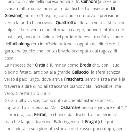
Il brivido iniziale della ripresa arriva al 6′.
Cannoni
(autore di
svariati falli, ma mai ammonito dal fischietto casertano
Di
Giovanni
), numero 3 ospite, conclude con forza e precisione
verso la porta biancoviola.
Quattrotto
sfiora in volo la sfera che
colpisce la traversa e poi ritorna in campo, nuovo tentativo dei
castellani, ancora respinta del portiere lidense, ma l’attaccante
dell’
Albalonga
era in offside. Azione stoppata dal direttore di
gara, ma (quello che conta) brivido scampato dai ragazzi di
casa.
La risposta dell’
Ostia
è fulminea come
Breda
che, con il suo
piedino fatato, anticipa alla grande
Galluccio
, la sfera schizza
verso il palo lungo, dove arriva
Fraschetti
, sembra fatta ma è la
traversa a dire di no all’attaccante biancoviola. Incredibile, ma
vero, si resta sullo 0 a 0.
Gara molto vivace, con scontri anche abbastanza accesi,
soprattutto in mediana. Ma l’
Ostiamare
pensa a giocare e al 22′
si procura, con
Ferrari
, la chance dal dischetto che deciderà il
match e la qualificazione. Fallo ingenuo di
Fragni
(che poi
concluderà la sua giornata storta con il rosso, poco dopo, per