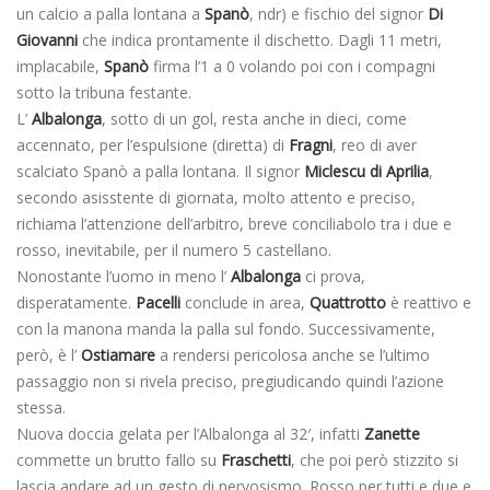
un calcio a palla lontana a
Spanò
, ndr) e fischio del signor
Di
Giovanni
che indica prontamente il dischetto. Dagli 11 metri,
implacabile,
Spanò
firma l’1 a 0 volando poi con i compagni
sotto la tribuna festante.
L’
Albalonga
, sotto di un gol, resta anche in dieci, come
accennato, per l’espulsione (diretta) di
Fragni
, reo di aver
scalciato Spanò a palla lontana. Il signor
Miclescu di Aprilia
,
secondo asisstente di giornata, molto attento e preciso,
richiama l’attenzione dell’arbitro, breve conciliabolo tra i due e
rosso, inevitabile, per il numero 5 castellano.
Nonostante l’uomo in meno l’
Albalonga
ci prova,
disperatamente.
Pacelli
conclude in area,
Quattrotto
è reattivo e
con la manona manda la palla sul fondo. Successivamente,
però, è l’
Ostiamare
a rendersi pericolosa anche se l’ultimo
passaggio non si rivela preciso, pregiudicando quindi l’azione
stessa.
Nuova doccia gelata per l’Albalonga al 32′, infatti
Zanette
commette un brutto fallo su
Fraschetti
, che poi però stizzito si
lascia andare ad un gesto di nervosismo. Rosso per tutti e due e