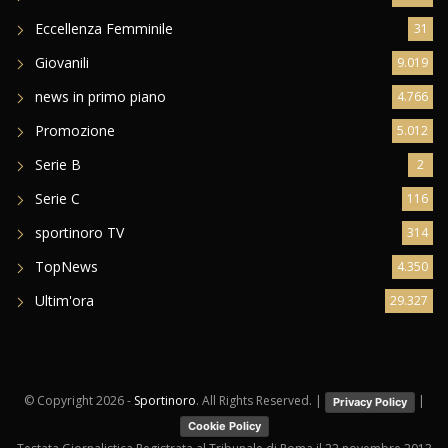
Eccellenza Femminile
31
Giovanili
9.019
news in primo piano
4.766
Promozione
5.012
Serie B
2
Serie C
116
sportinoro TV
314
TopNews
4.350
Ultim'ora
29.327
© Copyright
2026 -
Sportinoro
. All Rights Reserved. |
|
Privacy Policy
Cookie Policy