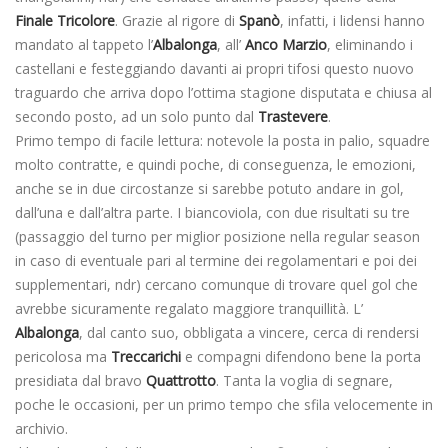
Finale Tricolore
. Grazie al rigore di
Spanò
, infatti, i lidensi hanno
mandato al tappeto l’
Albalonga
, all’
Anco Marzio
, eliminando i
castellani e festeggiando davanti ai propri tifosi questo nuovo
traguardo che arriva dopo l’ottima stagione disputata e chiusa al
secondo posto, ad un solo punto dal
Trastevere
.
Primo tempo di facile lettura: notevole la posta in palio, squadre
molto contratte, e quindi poche, di conseguenza, le emozioni,
anche se in due circostanze si sarebbe potuto andare in gol,
dall’una e dall’altra parte. I biancoviola, con due risultati su tre
(passaggio del turno per miglior posizione nella regular season
in caso di eventuale pari al termine dei regolamentari e poi dei
supplementari, ndr) cercano comunque di trovare quel gol che
avrebbe sicuramente regalato maggiore tranquillità. L’
Albalonga
, dal canto suo, obbligata a vincere, cerca di rendersi
pericolosa ma
Treccarichi
e compagni difendono bene la porta
presidiata dal bravo
Quattrotto
. Tanta la voglia di segnare,
poche le occasioni, per un primo tempo che sfila velocemente in
archivio.