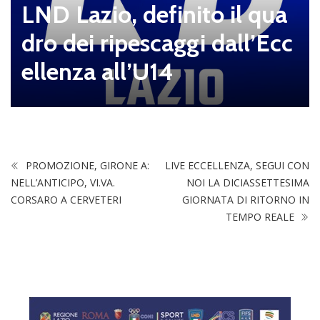
LND Lazio, definito il qua
dro dei ripescaggi dall’Ecc
ellenza all’U14
PROMOZIONE, GIRONE A:
LIVE ECCELLENZA, SEGUI CON
NELL’ANTICIPO, VI.VA.
NOI LA DICIASSETTESIMA
CORSARO A CERVETERI
GIORNATA DI RITORNO IN
TEMPO REALE