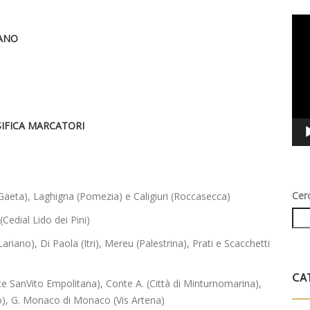
Vid
PANO
Play
SIFICA MARCATORI
Cer
 (Gaeta), Laghigna (Pomezia) e Caligiuri (Roccasecca)
edial Lido dei Pini)
ariano), Di Paola (Itri), Mereu (Palestrina), Prati e Scacchetti
CA
ce SanVito Empolitana), Conte A. (Città di Minturnomarina),
o), G. Monaco di Monaco (Vis Artena)