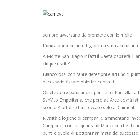
sempre avversario da prendere con le molle.
L’unica pomeridiana di giornata sarà anche una de
A Monte San Biagio infatti il Gaeta ospiterà il la
cinque uscite).
Biancorossi con tante defezioni e ad undici punti
necessario fissare obiettivi concreti.
Obiettivo tre punti anche per l’Itri di Parisella, 
SanVito Empolitana, che però ad Arce dovrà fat
scorso 4 ottobre ha steccato solo al Chimenti.
Rivalità e logiche di campanile ammantano invec
Campano, con la squadra di Mancone che da un 
punti e quella di Bottoni rianimata dal successo