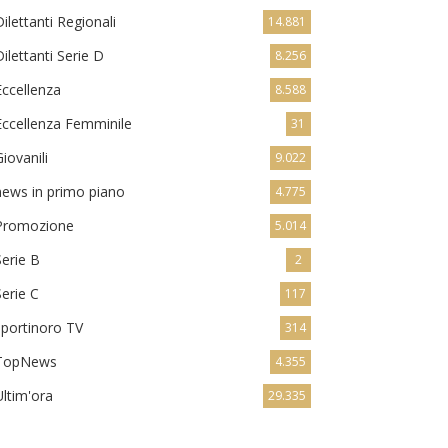
Dilettanti Regionali
14.881
Dilettanti Serie D
8.256
Eccellenza
8.588
Eccellenza Femminile
31
Giovanili
9.022
news in primo piano
4.775
Promozione
5.014
Serie B
2
Serie C
117
sportinoro TV
314
TopNews
4.355
Ultim'ora
29.335