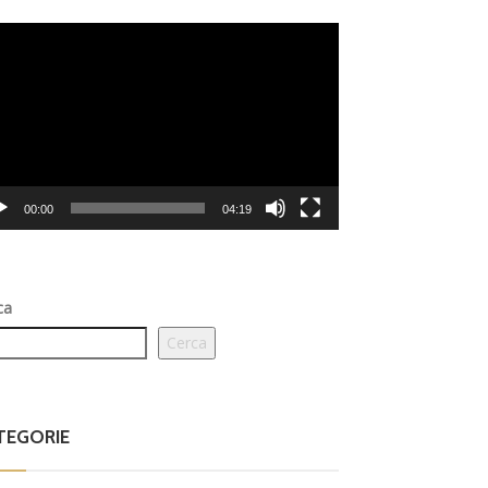
eo
er
00:00
04:19
ca
Cerca
TEGORIE