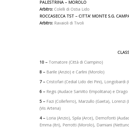
PALESTRINA – MOROLO
Arbitro:
Colelli di Ostia Lido
ROCCASECCA TST – CITTA’ MONTE S.G. CAM
Arbitro:
Ravaioli di Tivoli
CLAS
10 –
Tornatore (Città di Ciampino)
8 –
Barile (Anzio) e Carlini (Morolo)
7 –
Cristofari (Cedial Lido dei Pini), Longobardi
6 –
Regis (Audace SanVito Empolitana) e Drago (C
5 –
Fazi (Colleferro), Marzullo (Gaeta), Lorenzi (L
(Vis Artena)
4 –
Loria (Anzio), Spila (Arce), Demofonti (Auda
Emma (Itri), Perrotti (Morolo), Damiani (Nettun