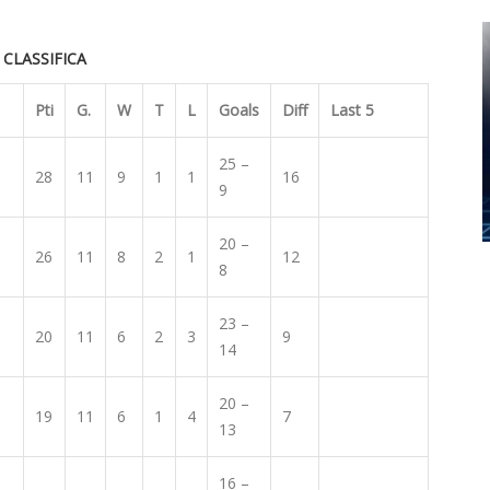
CLASSIFICA
Pti
G.
W
T
L
Goals
Diff
Last 5
25 –
28
11
9
1
1
16
9
20 –
26
11
8
2
1
12
8
23 –
20
11
6
2
3
9
14
20 –
19
11
6
1
4
7
13
16 –