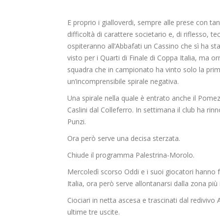
E proprio i gialloverdi, sempre alle prese con ta
difficoltà di carattere societario e, di riflesso, te
ospiteranno all’Abbafati un Cassino che sì ha sta
visto per i Quarti di Finale di Coppa Italia, ma o
squadra che in campionato ha vinto solo la prima
un’incomprensibile spirale negativa.
Una spirale nella quale è entrato anche il Pomez
Caslini dal Colleferro. In settimana il club ha rin
Punzi.
Ora però serve una decisa sterzata.
Chiude il programma Palestrina-Morolo.
Mercoledì scorso Oddi e i suoi giocatori hanno f
Italia, ora però serve allontanarsi dalla zona più i
Ciociari in netta ascesa e trascinati dal redivivo A
ultime tre uscite.