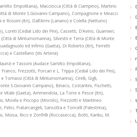
anVito Empolitana), Macciocca (Città di Ciampino), Martino
li (Città di Monte S.Giovanni Campano), Compagnone e Meacci
i e Rossini (Itri), Dall’Armi (Lariano) e Colella (Nettuno)
 Loreti (Cedial Lido dei Pini), Cassetti, D’Avino, Guarnieri,
 (Città di Minturnomarina), Silvestri e Terra (Città di Monte
adagnuolo ed Infimo (Gaeta), Di Roberto (Itri), Ferretti
cca) e Castellano (Vis Artena)
 Maurizi e Tassoni (Audace SanVito Empolitana),
Franco, Frezzotti, Porcari e L. Trippa (Cedial Lido dei Pini),
 e Tomassi (Città di Minturnomarina), Cirelli, Gigli,
Monte S.Giovanni Campano), Binaco, Costantini, Fischetti,
o e Vitale (Gaeta), Ammendola, La Torre e Pesce (Itri),
isi, Movila e Piscopo (Morolo), Frezzotti e Mantineo
 Felici, Fratarcangeli, Sansotta e Toncelli (Palestrina),
i, Moisa, Ricci e Zonfrilli (Roccasecca), Botti, Kanku, M.