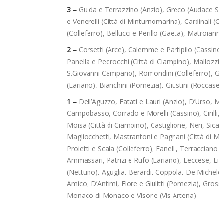
3 –
Guida e Terrazzino (Anzio), Greco (Audace S
e Venerelli (Città di Minturnomarina), Cardina
(Colleferro), Bellucci e Perillo (Gaeta), Matroiann
2 –
Corsetti (Arce), Calemme e Partipilo (Cassino),
Panella e Pedrocchi (Città di Ciampino), Mallozzi
S.Giovanni Campano), Romondini (Colleferro), Gu
(Lariano), Bianchini (Pomezia), Giustini (Roccase
1 –
Dell’Aguzzo, Fatati e Lauri (Anzio), D’Urso,
Campobasso, Corrado e Morelli (Cassino), Cirilli, 
Moisa (Città di Ciampino), Castiglione, Neri, Sica
Magliocchetti, Mastrantoni e Pagnani (Città di 
Proietti e Scala (Colleferro), Fanelli, Terraccian
Ammassari, Patrizi e Rufo (Lariano), Leccese, L
(Nettuno), Aguglia, Berardi, Coppola, De Michele,
Amico, D’Antimi, Flore e Giulitti (Pomezia), Gross
Monaco di Monaco e Visone (Vis Artena)