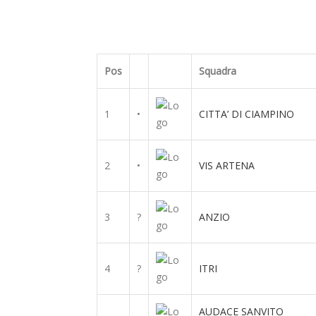
Pos
Squadra
1
•
CITTA’ DI CIAMPINO
2
•
VIS ARTENA
3
?
ANZIO
4
?
ITRI
AUDACE SANVITO