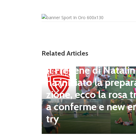
Related Articles
ter Chr
Eccellenza
Il Fregene di Natalin
i fa il
ha iniziato la prepar
sa alles
zione, ecco la rosa t
l nuovo
a conferme e new e
apretti
try