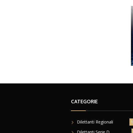
CATEGORIE
Dilettanti Regionali
1
Dilettanti Serie D