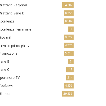
Dilettanti Regionali
14.882
Dilettanti Serie D
8.256
Eccellenza
8.589
Eccellenza Femminile
31
Giovanili
9.022
news in primo piano
4.776
Promozione
5.014
Serie B
2
Serie C
117
sportinoro TV
314
TopNews
4.356
Ultim'ora
29.336