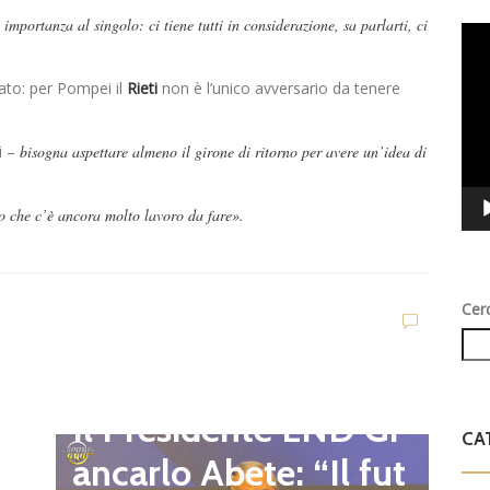
mportanza al singolo: ci tiene tutti in considerazione, sa parlarti, ci
Vid
Play
ato: per Pompei il
Rieti
non è l’unico avversario da tenere
i –
bisogna aspettare almeno il girone di ritorno per avere un’idea di
o che c’è ancora molto lavoro da fare».
Cer
D
d
C
Dilettanti Regionali
e
g
Il Presidente LND Gi
CA
e
r
ancarlo Abete: “Il fut