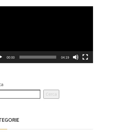
eo
er
Dilettanti Serie D
00:00
04:19
Viterbe
Campag
to senz
ca
Cerca
ilettanti Serie D
to e So
oppa Italia Serie D,
Balla a
li abbinamenti dei p
o con i
TEGORIE
eliminari e del prim