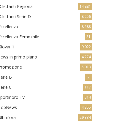
Dilettanti Regionali
14.881
Dilettanti Serie D
8.256
Eccellenza
8.588
Eccellenza Femminile
31
Giovanili
9.022
news in primo piano
4.774
Promozione
5.013
Serie B
2
Serie C
117
sportinoro TV
314
TopNews
4.355
Ultim'ora
29.334