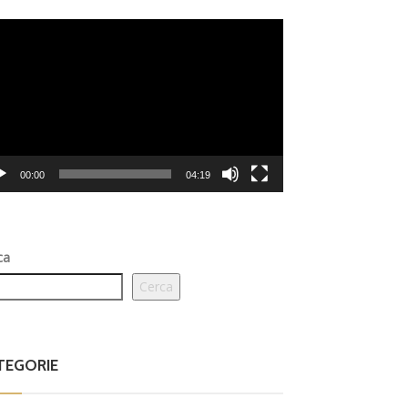
eo
er
00:00
04:19
ca
Cerca
TEGORIE