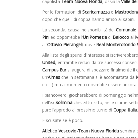
capolista
Team Nuova Florida
, ossia la
Valle de
Per le formazioni di
Scaricamazza
e
Mastrodon
dopo che quelli di coppa hanno arriso ai sabini.
La seconda, causa indisponibilità del
Comunale
Pini
ed opporrebbe l’
UniPomezia
di
Baiocco
al
M
all’
Ottavio Pierangeli
, dove
Real Monterotondo 
Alla lista degli spunti d’interesse si iscriverebber
United
, entrambe reduci da tre successi consecutiv
Campus Eur
si augura di spezzare finalmente il 
un’
Almas
che in settimana si è accomiatata da
etc…) ma al momento dovrebbe essere ancora 
I biancoverdi giocherebbero di pomeriggio nell’
dell’ex
Solimina
che, zitto zitto, nelle ultime set
pure l’approdo al prossimo turno di
Coppa Italia
.
E scusate se è poco.
Atletico Vescovio-Team Nuova Florida
sembra og