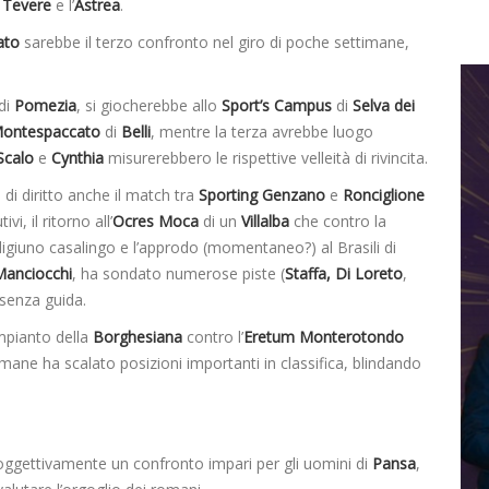
l Tevere
e l’
Astrea
.
ato
sarebbe il terzo confronto nel giro di poche settimane,
di
Pomezia
, si giocherebbe allo
Sport’s Campus
di
Selva dei
ontespaccato
di
Belli
, mentre la terza avrebbe luogo
Scalo
e
Cynthia
misurerebbero le rispettive velleità di rivincita.
o di diritto anche il match tra
Sporting Genzano
e
Ronciglione
i, il ritorno all’
Ocres Moca
di un
Villalba
che contro la
digiuno casalingo e l’approdo (momentaneo?) al Brasili di
Manciocchi
, ha sondato numerose piste (
Staffa, Di Loreto
,
senza guida.
impianto della
Borghesiana
contro l’
Eretum Monterotondo
timane ha scalato posizioni importanti in classifica, blindando
gettivamente un confronto impari per gli uomini di
Pansa
,