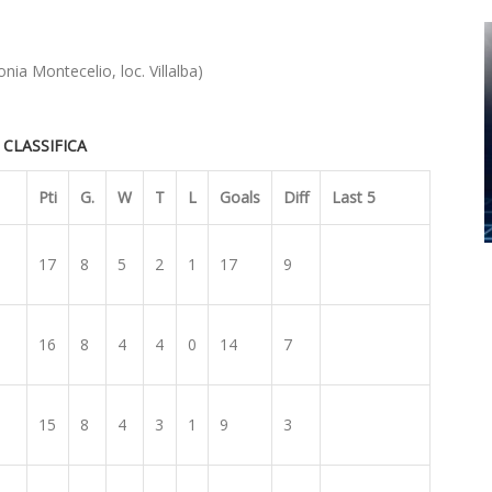
ia Montecelio, loc. Villalba)
CLASSIFICA
Pti
G.
W
T
L
Goals
Diff
Last 5
17
8
5
2
1
17
9
16
8
4
4
0
14
7
15
8
4
3
1
9
3