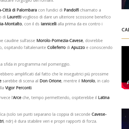
alutare l’orgoglio dei romani.
a-Città di Palombara
con l’undici di
Pandolfi
chiamato a
o di
Lauretti
voglioso di dare un ulteriore scossone benefico
hia-Montalto
, con il ds
Iannicelli
alla prima da ex contro i
CA
he caudine sull’asse
Morolo-Pomezia-Cavese
, dovrebbe
o, ospitando l’altalenante
Colleferro
di
Apuzzo
e conoscendo
nica sfida in programma nel pomeriggio.
ebbero amplificati dal fatto che le inseguitrici più prossime
e
sarebbe di scena al
Don Orione
, mentre il
Morolo
, in calo
lla
Vigor Perconti
.
nvece l’
Arce
che, tempo permettendo, ospiterebbe il
Latina
ssifica (solo sei punti separano la coppia di seconde
Cavese-
tri
, ndr) è dura stabilire veri e propri rapporti di forza.