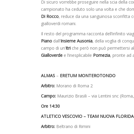
Di sicuro vorrebbe proseguire nella scia della co
campionato ha ceduto solo una volta e che do
Di Rocco
, reduce da una sanguinosa sconfitta 
gialloverdi romani.
Il resto del programma racconta dell’infinito viag
Piano
dall’
Insieme Ausonia
, della voglia di conq
campo di un’
Itri
che però non può permettersi altr
Gialloverde
e l’inesplicabile
Pomezia
, pronte ad 
ALMAS
–
ERETUM MONTEROTONDO
Arbitro:
Morano di Roma 2
Campo:
Maurizio Brasili – via Lentini snc (Roma
Ore 14:30
ATLETICO VESCOVIO – TEAM NUOVA FLORIDA
Arbitro:
Beltrano di Rimini