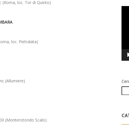
 (Roma, loc. Tor di Quinto)
Vid
Play
OMBARA
oma, loc. Pietralata)
nc (Allumiere)
Cer
CA
,800 (Monterotondo Scalo)