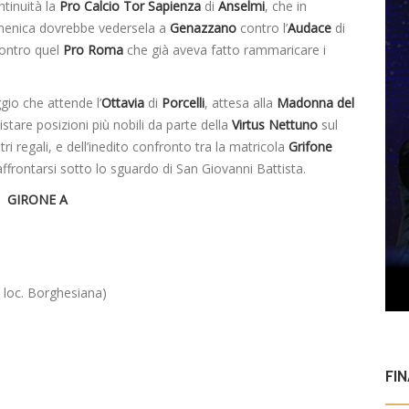
ntinuità la
Pro Calcio Tor Sapienza
di
Anselmi
, che in
menica dovrebbe vedersela a
Genazzano
contro l’
Audace
di
contro quel
Pro Roma
che già aveva fatto rammaricare i
gio che attende l’
Ottavia
di
Porcelli
, attesa alla
Madonna del
uistare posizioni più nobili da parte della
Virtus Nettuno
sul
i regali, e dell’inedito confronto tra la matricola
Grifone
affrontarsi sotto lo sguardo di San Giovanni Battista.
GIRONE A
, loc. Borghesiana)
FI