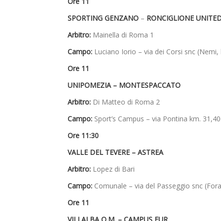
Ore 11
SPORTING GENZANO
–
RONCIGLIONE UNITE
Arbitro:
Mainella di Roma 1
Campo:
Luciano Iorio – via dei Corsi snc (Nemi,
Ore 11
UNIPOMEZIA – MONTESPACCATO
Arbitro:
Di Matteo di Roma 2
Campo:
Sport’s Campus – via Pontina km. 31,400 
Ore 11:30
VALLE DEL TEVERE – ASTREA
Arbitro:
Lopez di Bari
Campo:
Comunale – via del Passeggio snc (For
Ore 11
VILLALBA O.M. – CAMPUS EUR