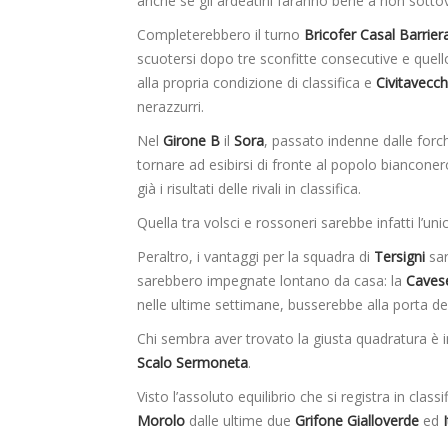
anche se gli ardeatini faranno bene a non sottov
Completerebbero il turno
Bricofer Casal Barrier
scuotersi dopo tre sconfitte consecutive e quell
alla propria condizione di classifica e
Civitavecc
nerazzurri.
Nel
Girone B
il
Sora
, passato indenne dalle forc
tornare ad esibirsi di fronte al popolo bianconer
già i risultati delle rivali in classifica.
Quella tra volsci e rossoneri sarebbe infatti l’u
Peraltro, i vantaggi per la squadra di
Tersigni
sar
sarebbero impegnate lontano da casa: la
Caves
nelle ultime settimane, busserebbe alla porta de
Chi sembra aver trovato la giusta quadratura è i
Scalo Sermoneta
.
Visto l’assoluto equilibrio che si registra in cla
Morolo
dalle ultime due
Grifone Gialloverde
ed
I