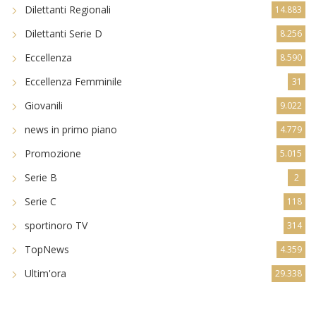
Dilettanti Regionali
14.883
Dilettanti Serie D
8.256
Eccellenza
8.590
Eccellenza Femminile
31
Giovanili
9.022
news in primo piano
4.779
Promozione
5.015
Serie B
2
Serie C
118
sportinoro TV
314
TopNews
4.359
Ultim'ora
29.338