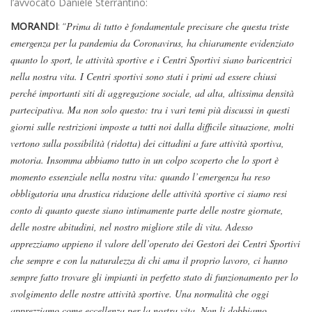
l’avvocato Daniele Sterrantino:
MORANDI
: “
Prima di tutto è fondamentale precisare che questa triste
emergenza per la pandemia da Coronavirus, ha chiaramente evidenziato
quanto lo sport, le attività sportive e i Centri Sportivi siano baricentrici
nella nostra vita. I Centri sportivi sono stati i primi ad essere chiusi
perché importanti siti di aggregazione sociale, ad alta, altissima densità
partecipativa. Ma non solo questo: tra i vari temi più discussi in questi
giorni sulle restrizioni imposte a tutti noi dalla difficile situazione, molti
vertono sulla possibilità (ridotta) dei cittadini a fare attività sportiva,
motoria. Insomma abbiamo tutto in un colpo scoperto che lo sport è
momento essenziale nella nostra vita: quando l’emergenza ha reso
obbligatoria una drastica riduzione delle attività sportive ci siamo resi
conto di quanto queste siano intimamente parte delle nostre giornate,
delle nostre abitudini, nel nostro migliore stile di vita. Adesso
apprezziamo appieno il valore dell’operato dei Gestori dei Centri Sportivi
che sempre e con la naturalezza di chi ama il proprio lavoro, ci hanno
sempre fatto trovare gli impianti in perfetto stato di funzionamento per lo
svolgimento delle nostre attività sportive. Una normalità che oggi
apprezziamo come eccellenza per la nostra vita. Non li dobbiamo