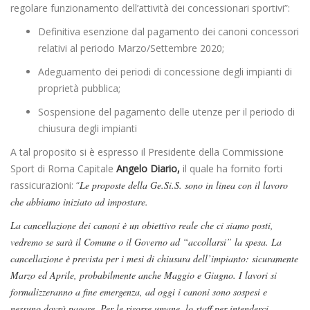
regolare funzionamento dell’attività dei concessionari sportivi”:
Definitiva esenzione dal pagamento dei canoni concessori
relativi al periodo Marzo/Settembre 2020;
Adeguamento dei periodi di concessione degli impianti di
proprietà pubblica;
Sospensione del pagamento delle utenze per il periodo di
chiusura degli impianti
A tal proposito si è espresso il Presidente della Commissione
Sport di Roma Capitale
Angelo Diario,
il quale ha fornito forti
rassicurazioni: “
Le proposte della Ge.Si.S. sono in linea con il lavoro
che abbiamo iniziato ad impostare.
La cancellazione dei canoni è un obiettivo reale che ci siamo posti,
vedremo se sarà il Comune o il Governo ad “accollarsi” la spesa. La
cancellazione è prevista per i mesi di chiusura dell’impianto: sicuramente
Marzo ed Aprile, probabilmente anche Maggio e Giugno. I lavori si
formalizzeranno a fine emergenza, ad oggi i canoni sono sospesi e
nessuno dovrà pagare. Per le risorse umane, lo staff per intenderci,