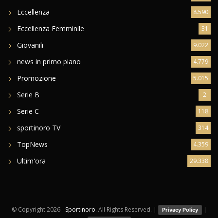
Eccellenza
8.590
Eccellenza Femminile
31
Giovanili
9.022
news in primo piano
4.779
Promozione
5.015
Serie B
2
Serie C
118
sportinoro TV
314
TopNews
4.359
Ultim'ora
29.338
© Copyright
2026 -
Sportinoro
. All Rights Reserved. |
|
Privacy Policy