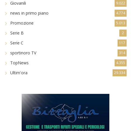
Giovanili
9.022
news in primo piano
4.774
Promozione
5.013
Serie B
2
Serie C
117
sportinoro TV
314
TopNews
4.355
Ultim'ora
29.334