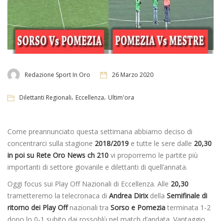
Redazione Sport In Oro
26 Marzo 2020
,
,
Dilettanti Regionali
Eccellenza
Ultim'ora
Come preannunciato questa settimana abbiamo deciso di
concentrarci sulla stagione
2018/2019
e tutte le sere dalle
20,30
in poi su Rete Oro News ch 210
vi proporremo le partite più
importanti di settore giovanile e dilettanti di quell’annata.
Oggi focus sui Play Off Nazionali di Eccellenza. Alle
20,30
trametteremo la telecronaca di
Andrea Dirix
della
Semifinale di
ritorno dei Play Off
nazionali tra
Sorso e Pomezia
terminata 1-2
dopo lo 0-1 subito dai rossoblù nel match d’andata. Vantaggio