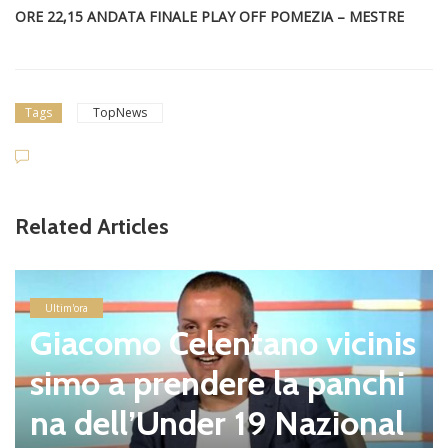
ORE 22,15 ANDATA FINALE PLAY OFF POMEZIA – MESTRE
Tags
TopNews
Related Articles
Ultim'ora
Giacomo Celentano vicinis
simo a prendere la panchi
na dell’Under 19 Nazional