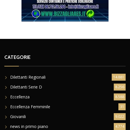
CATEGORIE
Dilettanti Regionali
14.881
Dilettanti Serie D
8.256
Eccellenza
8.588
Eccellenza Femminile
31
Giovanili
9.022
news in primo piano
4.774