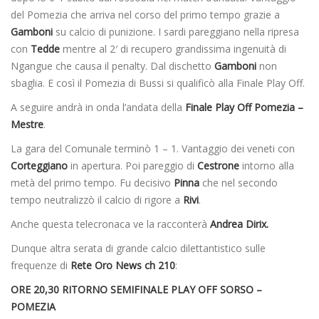
del Pomezia che arriva nel corso del primo tempo grazie a
Gamboni
su calcio di punizione. I sardi pareggiano nella ripresa
con
Tedde
mentre al 2′ di recupero grandissima ingenuità di
Ngangue che causa il penalty. Dal dischetto
Gamboni
non
sbaglia. E così il Pomezia di Bussi si qualificò alla Finale Play Off.
A seguire andrà in onda l’andata della
Finale Play Off Pomezia –
Mestre
.
La gara del Comunale terminò 1 – 1. Vantaggio dei veneti con
Corteggiano
in apertura. Poi pareggio di
Cestrone
intorno alla
metà del primo tempo. Fu decisivo
Pinna
che nel secondo
tempo neutralizzò il calcio di rigore a
Rivi
.
Anche questa telecronaca ve la racconterà
Andrea Dirix.
Dunque altra serata di grande calcio dilettantistico sulle
frequenze di
Rete Oro News ch 210
:
ORE 20,30 RITORNO SEMIFINALE PLAY OFF SORSO –
POMEZIA