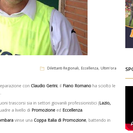
,
,
Dilettanti Regionali
Eccellenza
Ultim'ora
SP
 separazione con
Claudio Gerini
, il
Fiano Romano
ha sciolto le
.
ni trascorsi sia in settori giovanili professionistici (
Lazio,
uadre a livello di
Promozione
ed
Eccellenza
.
lombara
vinse una
Coppa Italia di Promozione
, battendo in