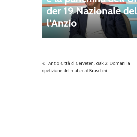
berto D
der 19 Nazionale del
uovo Pre
l’Anzio
ub
Anzio-Città di Cerveteri, ciak 2: Domani la
ripetizione del match al Bruschini