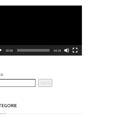
eo
er
00:00
04:19
ca
Cerca
TEGORIE