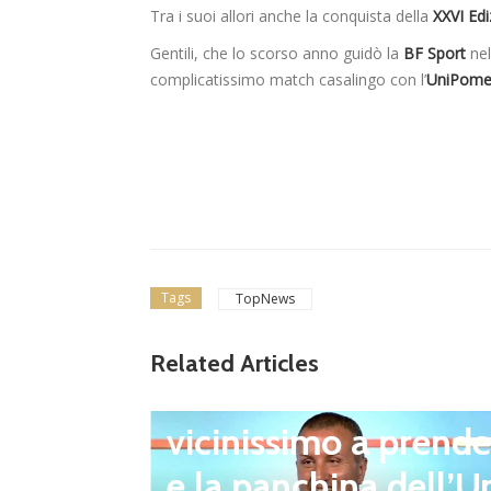
Tra i suoi allori anche la conquista della
XXVI Ed
Gentili, che lo scorso anno guidò la
BF Sport
ne
complicatissimo match casalingo con l’
UniPome
Tags
TopNews
Related Articles
Ultim'ora
Giacomo Celentano
vicinissimo a prende
e la panchina dell’U