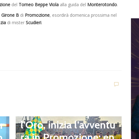
izione
del
Torneo Beppe Viola
alla guida del
Monterotondo
.
l
Girone B
di
Promozione
, esordirà domenica prossima nel
zia
di mister
Scudieri
.
news in primo piano
D
Quartiere Campo del
S
l’Oro, inizia l’avventu
r
a
ra in Promozione: en
n