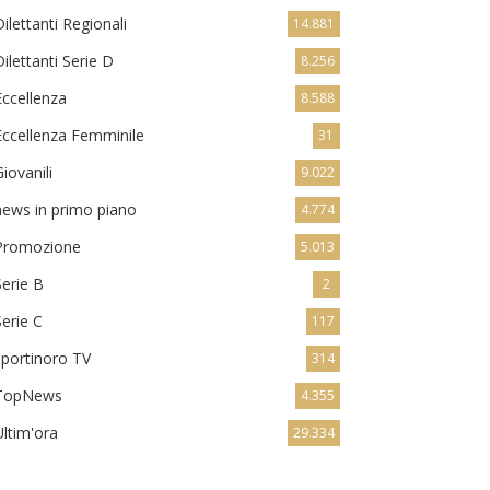
Dilettanti Regionali
14.881
Dilettanti Serie D
8.256
Eccellenza
8.588
Eccellenza Femminile
31
Giovanili
9.022
news in primo piano
4.774
Promozione
5.013
Serie B
2
Serie C
117
sportinoro TV
314
TopNews
4.355
Ultim'ora
29.334