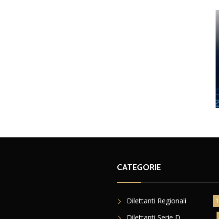
CATEGORIE
Dilettanti Regionali
1
Dilettanti Serie D