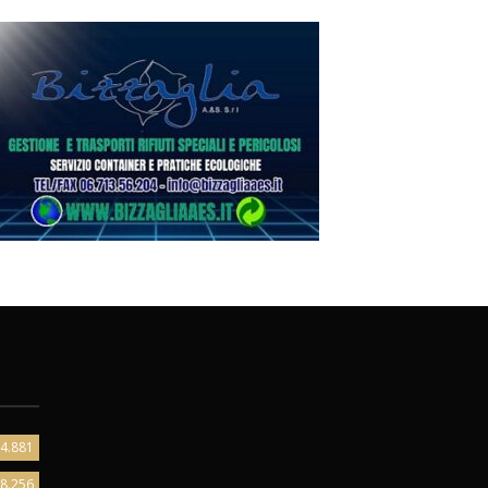
4.881
8.256