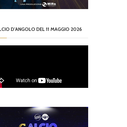
027, ripescate sei s
quadro 
cietà
i dall’
14
LCIO D’ANGOLO DEL 11 MAGGIO 2026