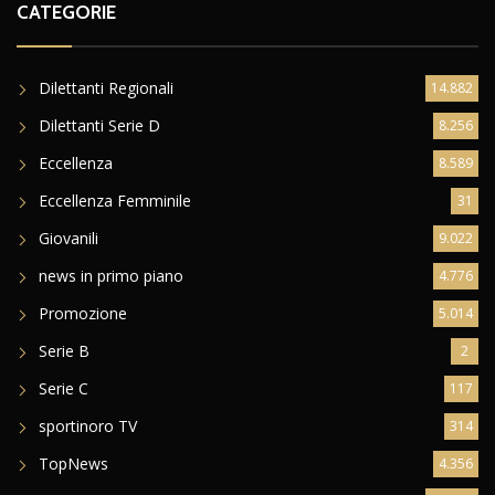
CATEGORIE
Dilettanti Regionali
14.882
Dilettanti Serie D
8.256
Eccellenza
8.589
Eccellenza Femminile
31
Giovanili
9.022
news in primo piano
4.776
Promozione
5.014
Serie B
2
Serie C
117
sportinoro TV
314
TopNews
4.356