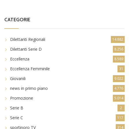
CATEGORIE
Dilettanti Regionali
14.882
Dilettanti Serie D
8.256
Eccellenza
8.589
Eccellenza Femminile
31
Giovanili
9.022
news in primo piano
4.776
Promozione
5.014
Serie B
2
Serie C
117
sportinoro TV
314