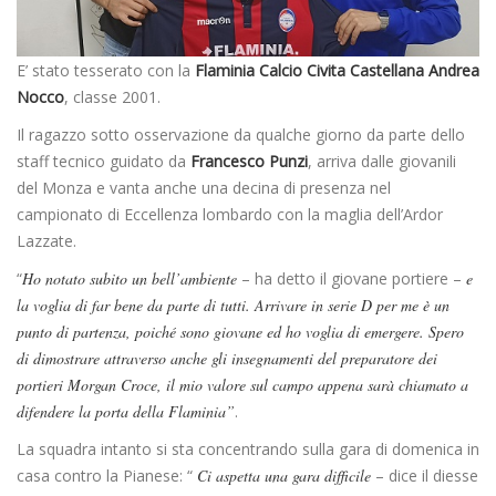
E’ stato tesserato con la
Flaminia Calcio Civita Castellana
Andrea
Nocco
, classe 2001.
Il ragazzo sotto osservazione da qualche giorno da parte dello
staff tecnico guidato da
Francesco Punzi
, arriva dalle giovanili
del Monza e vanta anche una decina di presenza nel
campionato di Eccellenza lombardo con la maglia dell’Ardor
Lazzate.
“
Ho notato subito un bell’ambiente
– ha detto il giovane portiere –
e
la voglia di far bene da parte di tutti. Arrivare in serie D per me è un
punto di partenza, poiché sono giovane ed ho voglia di emergere. Spero
di dimostrare attraverso anche gli insegnamenti del preparatore dei
portieri Morgan Croce, il mio valore sul campo appena sarà chiamato a
difendere la porta della Flaminia”
.
La squadra intanto si sta concentrando sulla gara di domenica in
casa contro la Pianese: “
Ci aspetta una gara difficile
– dice il diesse