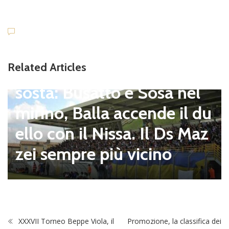
Dilettanti Serie D
Viterbese (Certosa V. Cam
Related Articles
pagnano), mercato senza
sosta: Busatto e Sosa nel
mirino, Balla accende il du
ello con il Nissa. Il Ds Maz
zei sempre più vicino
XXXVII Torneo Beppe Viola, il
Promozione, la classifica dei