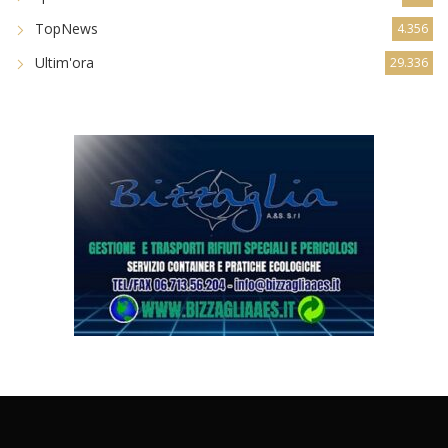
TopNews
4.356
Ultim'ora
29.336