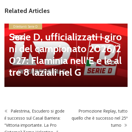
Related Articles
Dilettanti Serie D
Serie D, ufficializzati i giro
ni del campionato 2026/2
027: Flaminia nell’E e le al
tre 8 laziali nel G
Palestrina, Escudero si gode
Promozione Replay, tutto
il successo sul Casal Barriera:
quello che è successo nel 25º
“Vittoria importante. La Pro
turno