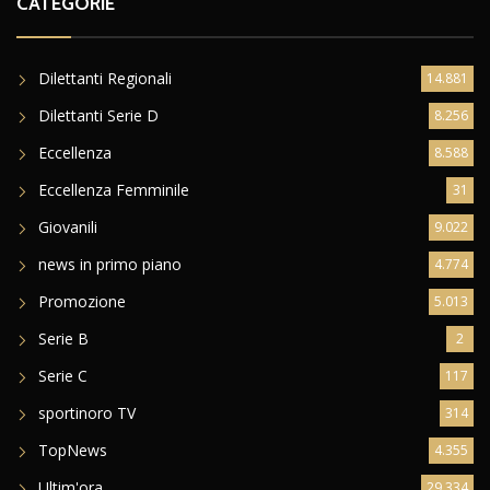
CATEGORIE
Dilettanti Regionali
14.881
Dilettanti Serie D
8.256
Eccellenza
8.588
Eccellenza Femminile
31
Giovanili
9.022
news in primo piano
4.774
Promozione
5.013
Serie B
2
Serie C
117
sportinoro TV
314
TopNews
4.355
Ultim'ora
29.334