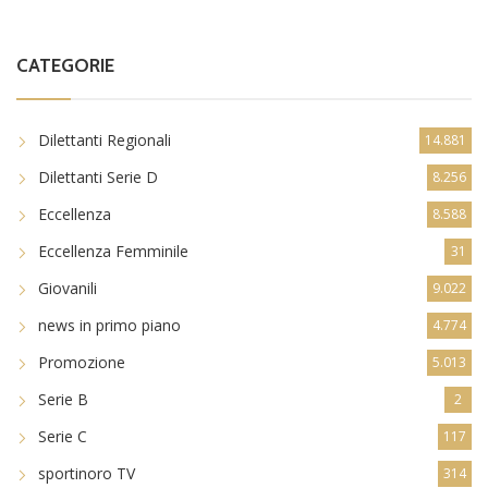
CATEGORIE
Dilettanti Regionali
14.881
Dilettanti Serie D
8.256
Eccellenza
8.588
Eccellenza Femminile
31
Giovanili
9.022
news in primo piano
4.774
Promozione
5.013
Serie B
2
Serie C
117
sportinoro TV
314