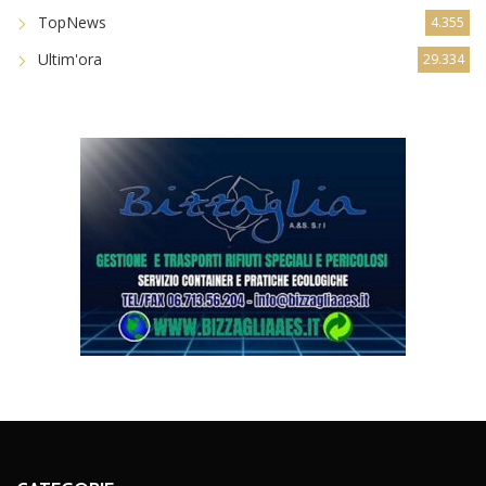
TopNews
4.355
Ultim'ora
29.334