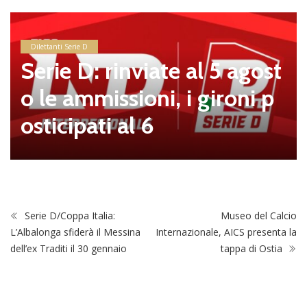
Dilettanti Serie D
Serie D: rinviate al 5 agost
o le ammissioni, i gironi p
osticipati al 6
Serie D/Coppa Italia:
Museo del Calcio
L’Albalonga sfiderà il Messina
Internazionale, AICS presenta la
dell’ex Traditi il 30 gennaio
tappa di Ostia