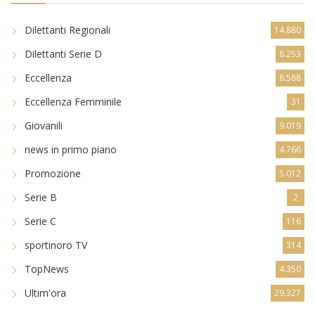
Dilettanti Regionali
14.880
Dilettanti Serie D
8.253
Eccellenza
8.588
Eccellenza Femminile
31
Giovanili
9.019
news in primo piano
4.766
Promozione
5.012
Serie B
2
Serie C
116
sportinoro TV
314
TopNews
4.350
Ultim'ora
29.327