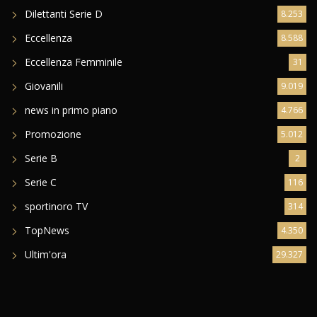
Dilettanti Serie D
8.253
Eccellenza
8.588
Eccellenza Femminile
31
Giovanili
9.019
news in primo piano
4.766
Promozione
5.012
Serie B
2
Serie C
116
sportinoro TV
314
TopNews
4.350
Ultim'ora
29.327