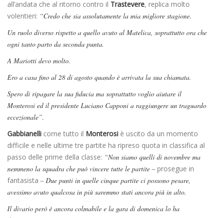
all’andata che al ritorno contro il
Trastevere
, replica molto
volentieri:
“Credo che sia assolutamente la mia migliore stagione.
Un ruolo diverso rispetto a quello avuto al Matelica, soprattutto ora che
ogni tanto parto da seconda punta.
A Mariotti devo molto.
Ero a casa fino al 28 di agosto quando è arrivata la sua chiamata.
Spero di ripagare la sua fiducia ma soprattutto voglio aiutare il
Monterosi ed il presidente Luciano Capponi a raggiungere un traguardo
eccezionale”.
Gabbianelli
come tutto il
Monterosi
è uscito da un momento
difficile e nelle ultime tre partite ha ripreso quota in classifica al
passo delle prime della classe:
“Non siamo quelli di novembre ma
nemmeno la squadra che può vincere tutte le partite –
prosegue in
fantasista
– Due punti in quelle cinque partite ci possono pesare,
avessimo avuto qualcosa in più saremmo stati ancora più in alto.
Il divario però è ancora colmabile e la gara di domenica lo ha