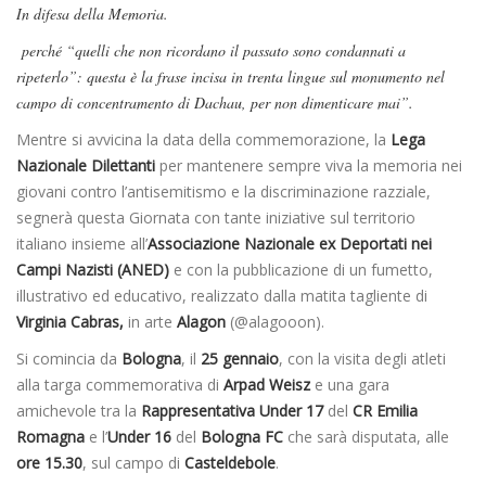
In difesa della Memoria.
perché “quelli che non ricordano il passato sono condannati a
ripeterlo”: questa è la frase incisa in trenta lingue sul monumento nel
campo di concentramento di Dachau, per non dimenticare mai”.
Mentre si avvicina la data della commemorazione, la
Lega
Nazionale Dilettanti
per mantenere sempre viva la memoria nei
giovani contro l’antisemitismo e la discriminazione razziale,
segnerà questa Giornata con tante iniziative sul territorio
italiano insieme all’
Associazione Nazionale ex Deportati nei
Campi Nazisti (ANED)
e con la pubblicazione di un fumetto,
illustrativo ed educativo, realizzato dalla matita tagliente di
Virginia Cabras,
in arte
Alagon
(@alagooon).
Si comincia da
Bologna
, il
25 gennaio
, con la visita degli atleti
alla targa commemorativa di
Arpad
Weisz
e una gara
amichevole tra la
Rappresentativa Under 17
del
CR Emilia
Romagna
e l’
Under 16
del
Bologna FC
che sarà disputata, alle
ore 15.30
, sul campo di
Casteldebole
.