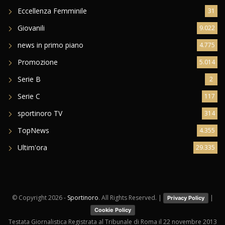
Eccellenza Femminile
31
Giovanili
9.022
news in primo piano
4.775
Promozione
5.014
Serie B
2
Serie C
117
sportinoro TV
314
TopNews
4.355
Ultim'ora
29.335
© Copyright
2026 -
Sportinoro
. All Rights Reserved. |
|
Privacy Policy
Cookie Policy
Testata Giornalistica Registrata al Tribunale di Roma il 22 novembre 2013