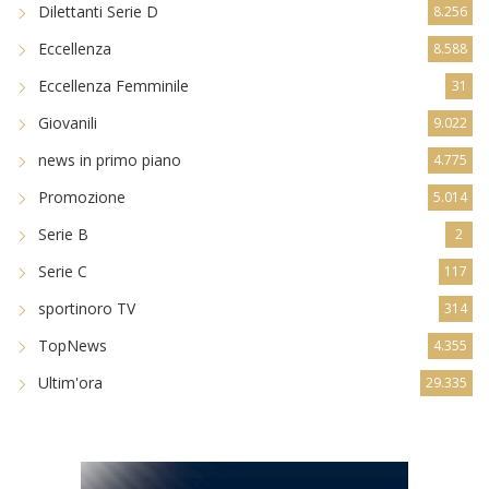
Dilettanti Serie D
8.256
Eccellenza
8.588
Eccellenza Femminile
31
Giovanili
9.022
news in primo piano
4.775
Promozione
5.014
Serie B
2
Serie C
117
sportinoro TV
314
TopNews
4.355
Ultim'ora
29.335