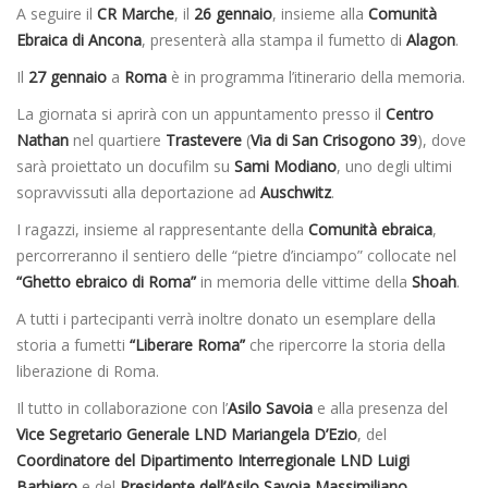
A seguire il
CR Marche
, il
26 gennaio
, insieme alla
Comunità
Ebraica di Ancona
, presenterà alla stampa il fumetto di
Alagon
.
Il
27 gennaio
a
Roma
è in programma l’itinerario della memoria.
La giornata si aprirà con un appuntamento presso il
Centro
Nathan
nel quartiere
Trastevere
(
Via di San Crisogono 39
), dove
sarà proiettato un docufilm su
Sami Modiano
, uno degli ultimi
sopravvissuti alla deportazione ad
Auschwitz
.
I ragazzi, insieme al rappresentante della
Comunità ebraica
,
percorreranno il sentiero delle “pietre d’inciampo” collocate nel
“Ghetto ebraico di Roma”
in memoria delle vittime della
Shoah
.
A tutti i partecipanti verrà inoltre donato un esemplare della
storia a fumetti
“Liberare Roma”
che ripercorre la storia della
liberazione di Roma.
Il tutto in collaborazione con l’
Asilo Savoia
e alla presenza del
Vice Segretario Generale LND Mariangela D’Ezio
, del
Coordinatore del Dipartimento Interregionale LND Luigi
Barbiero
e del
Presidente dell’Asilo Savoia Massimiliano