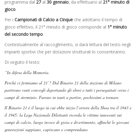
programma dal
27
al
30 gennaio
, da effettuarsi al
21° minuto di
gioco
.
Per i
Campionati di Calcio a Cinque
che adottano il tempo di
gioco effettivo, il 21° minuto di gioco corrisponde al
1° minuto
del secondo tempo
.
Contestualmente al raccoglimento, si darà lettura del testo negli
impianti sportivi che per dotazioni strutturali lo consentiranno.
Di seguito il testo:
“In difesa della Memoria.
Perché ci fermiamo al 21’? Dal Binario 21 della stazione di Milano
partirono venti convogli deportando gli ebrei e tutti i perseguitati verso i
campi di sterminio. Furono in tanti a partire, pochissimi a tornare.
Il Binario 21 è il luogo in cui ebbe inizio l’orrore della Shoa tra il 1943 e
il 1945: la Lega Nazionale Dilettanti ricorda le vittime innocenti sui
campi di calcio, luogo invece di gioia e divertimento, affinchè le giovani
generazioni sappiano, capiscano e comprendano.