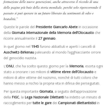
formazione delle nuove generazioni, anche attraverso il ricordo di una
delle pagine più buie della storia mondiale, perché solo ripercorrendo il
passato si può sperare in un futuro liberato da sentimenti di odio e
brutalità.”
Queste le parole del
Presidente Giancarlo Abete
in occasione
della
Giornata Internazionale della Memoria dell’Olocausto
che
ricorre annualmente il
27 gennaio
.
In quel giorno nel
1945
furono abbattuti e aperti i cancelli di
Auschwitz-Birkenau
palesando al mondo l’agghiacciante orrore
del genocidio nazista.
L’
ONU
, che ha scelto questo giorno per la
Memoria
, esorta ogni
stato a onorare i sei milioni di
vittime ebree
dell’Olocausto
e
milioni di altre vittime del nazismo, nonché di tutti coloro che
hanno messo a rischio la propria vita in difesa dei perseguitati.
Per questa importante
Giornata
, a seguito dell’approvazione
della
FIGC
, la
Lega Nazionale
Dilettanti
ha indetto un minuto di
raccoglimento per
tutte le gare
dei
Campionati dilettantistici
in