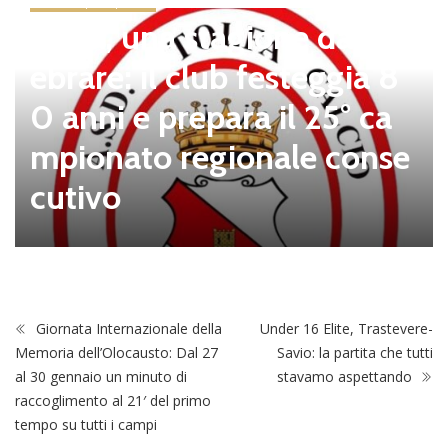
news in primo piano
Tolfa, una stagione da cel
ebrare: il club festeggia 8
0 anni e prepara il 25° ca
mpionato regionale conse
cutivo
Giornata Internazionale della
Under 16 Elite, Trastevere-
Memoria dell’Olocausto: Dal 27
Savio: la partita che tutti
al 30 gennaio un minuto di
stavamo aspettando
raccoglimento al 21′ del primo
tempo su tutti i campi