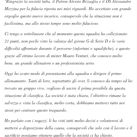
“
Ringrazio la società tutta, il Patron Alessio Bizzaglia e il DS Alessandro
Mezzina per la fiducia riposta nei miei riguardi. Ho accettato con grande
orgoglio questo nuovo incarico, consapevole che la situazione non è
facilissima, ma allo stesso tempo sono molto fiducioso.
Ci tengo a sottolineare che al momento questa squadra ha collezionato
21 punti, non pochi visto la valenza del girone G di Serie D e le varie
difficoltà affrontate durante il percorso (infortuni e squalifiche), e questo
grazie all’ottimo lavoro di mister Mauro Venturi, che conosco molto
bene, un grande allenatore e un professionista serio.
Oggi ho avuto modo di presentarmi alla squadra e dirigere il primo
allenamento. Tanti di loro, soprattutto gli over, li conosco da tempo ed ho
trovato un gruppo vivo, voglioso di uscire il prima possibile da questa
situazione di classifica. La società è stata chiara, l’obiettivo rimane la
salvezza e vista la classifica, molto corta, dobbiamo metterci tutto noi
stessi per centrare questo traguardo.
Ho parlato con i ragazzi, li ho visti tutti molto decisi e volenterosi di
mettersi a disposizione della causa, consapevoli che solo con il lavoro e il
sacrificio possiamo ottenere quello che la società ci ha chiesto.