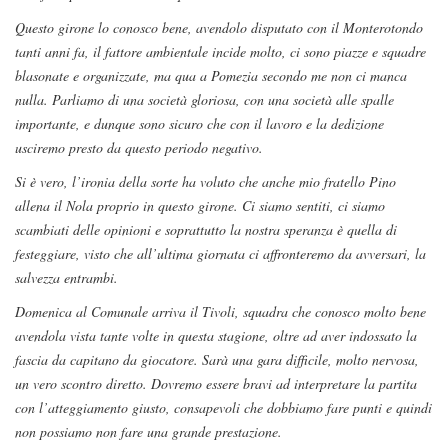
Questo girone lo conosco bene, avendolo disputato con il Monterotondo
tanti anni fa, il fattore ambientale incide molto, ci sono piazze e squadre
blasonate e organizzate, ma qua a Pomezia secondo me non ci manca
nulla. Parliamo di una società gloriosa, con una società alle spalle
importante, e dunque sono sicuro che con il lavoro e la dedizione
usciremo presto da questo periodo negativo.
Si è vero, l’ironia della sorte ha voluto che anche mio fratello Pino
allena il Nola proprio in questo girone. Ci siamo sentiti, ci siamo
scambiati delle opinioni e soprattutto la nostra speranza è quella di
festeggiare, visto che all’ultima giornata ci affronteremo da avversari, la
salvezza entrambi.
Domenica al Comunale arriva il Tivoli, squadra che conosco molto bene
avendola vista tante volte in questa stagione, oltre ad aver indossato la
fascia da capitano da giocatore. Sarà una gara difficile, molto nervosa,
un vero scontro diretto. Dovremo essere bravi ad interpretare la partita
con l’atteggiamento giusto, consapevoli che dobbiamo fare punti e quindi
non possiamo non fare una grande prestazione.