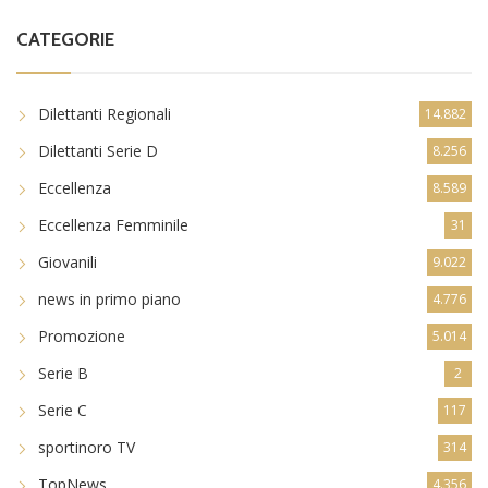
CATEGORIE
Dilettanti Regionali
14.882
Dilettanti Serie D
8.256
Eccellenza
8.589
Eccellenza Femminile
31
Giovanili
9.022
news in primo piano
4.776
Promozione
5.014
Serie B
2
Serie C
117
sportinoro TV
314
TopNews
4.356