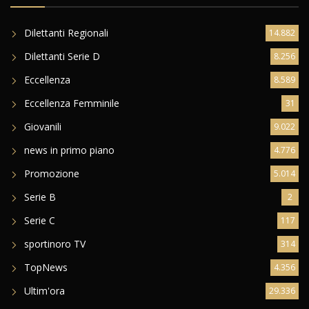
Dilettanti Regionali
14.882
Dilettanti Serie D
8.256
Eccellenza
8.589
Eccellenza Femminile
31
Giovanili
9.022
news in primo piano
4.776
Promozione
5.014
Serie B
2
Serie C
117
sportinoro TV
314
TopNews
4.356
Ultim'ora
29.336