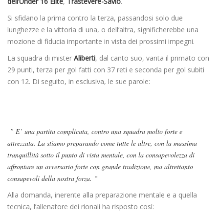
dell’Under 16 Elite
,
Trastevere-Savio
.
Si sfidano la prima contro la terza, passandosi solo due
lunghezze e la vittoria di una, o dell’altra, significherebbe una
mozione di fiducia importante in vista dei prossimi impegni.
La squadra di mister
Aliberti
, dal canto suo, vanta il primato con
29 punti, terza per gol fatti con 37 reti e seconda per gol subiti
con 12. Di seguito, in esclusiva, le sue parole:
” E’ una partita complicata, contro una squadra molto forte e
attrezzata. La stiamo preparando come tutte le altre, con la massima
tranquillità sotto il punto di vista mentale, con la consapevolezza di
affrontare un avversario forte con grande tradizione, ma altrettanto
consapevoli della nostra forza. “
Alla domanda, inerente alla preparazione mentale e a quella
tecnica, l’allenatore dei rionali ha risposto così: