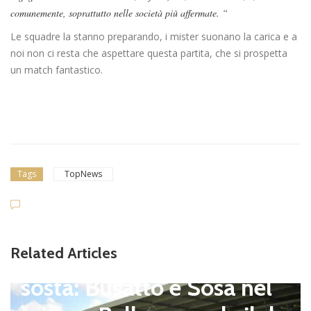
comunemente, soprattutto nelle società più affermate. “
Le squadre la stanno preparando, i mister suonano la carica e a
noi non ci resta che aspettare questa partita, che si prospetta
un match fantastico.
Tags
TopNews
Dilettanti Serie D
Viterbese (Certosa V. Cam
Related Articles
pagnano), mercato senza
sosta: Busatto e Sosa nel