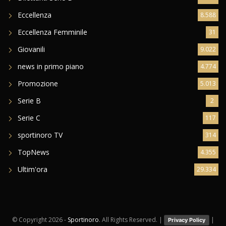
Eccellenza
8.588
Eccellenza Femminile
31
Giovanili
9.022
news in primo piano
4.774
Promozione
5.013
Serie B
2
Serie C
117
sportinoro TV
314
TopNews
4.355
Ultim'ora
29.334
© Copyright
2026 -
Sportinoro
. All Rights Reserved. |
|
Privacy Policy