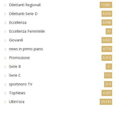
Dilettanti Regionali
14.881
Dilettanti Serie D
8.256
Eccellenza
8.588
Eccellenza Femminile
31
Giovanili
9.022
news in primo piano
4.774
Promozione
5.013
Serie B
2
Serie C
117
sportinoro TV
314
TopNews
4.355
Ultim'ora
29.334