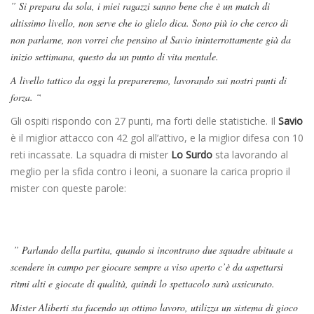
” Si prepara da sola, i miei ragazzi sanno bene che è un match di
altissimo livello, non serve che io glielo dica. Sono più io che cerco di
non parlarne, non vorrei che pensino al Savio ininterrottamente già da
inizio settimana, questo da un punto di vita mentale.
A livello tattico da oggi la prepareremo, lavorando sui nostri punti di
forza. “
Gli ospiti rispondo con 27 punti, ma forti delle statistiche. Il
Savio
è il miglior attacco con 42 gol all’attivo, e la miglior difesa con 10
reti incassate. La squadra di mister
Lo Surdo
sta lavorando al
meglio per la sfida contro i leoni, a suonare la carica proprio il
mister con queste parole:
” Parlando della partita, quando si incontrano due squadre abituate a
scendere in campo per giocare sempre a viso aperto c’è da aspettarsi
ritmi alti e giocate di qualità, quindi lo spettacolo sarà assicurato.
Mister Aliberti sta facendo un ottimo lavoro, utilizza un sistema di gioco