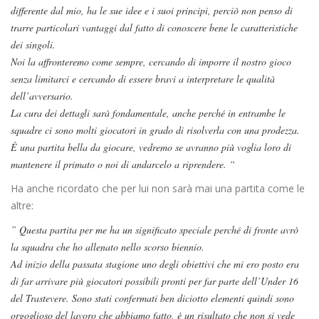
differente dal mio, ha le sue idee e i suoi principi, perciò non penso di
trarre particolari vantaggi dal fatto di conoscere bene le caratteristiche
dei singoli.
Noi la affronteremo come sempre, cercando di imporre il nostro gioco
senza limitarci e cercando di essere bravi a interpretare le qualità
dell’avversario.
La cura dei dettagli sarà fondamentale, anche perché in entrambe le
squadre ci sono molti giocatori in grado di risolverla con una prodezza.
È una partita bella da giocare, vedremo se avranno più voglia loro di
mantenere il primato o noi di andarcelo a riprendere. “
Ha anche ricordato che per lui non sarà mai una partita come le
altre:
” Questa partita per me ha un significato speciale perché di fronte avrò
la squadra che ho allenato nello scorso biennio.
Ad inizio della passata stagione uno degli obiettivi che mi ero posto era
di far arrivare più giocatori possibili pronti per far parte dell’Under 16
del Trastevere. Sono stati confermati ben diciotto elementi quindi sono
orgoglioso del lavoro che abbiamo fatto, è un risultato che non si vede