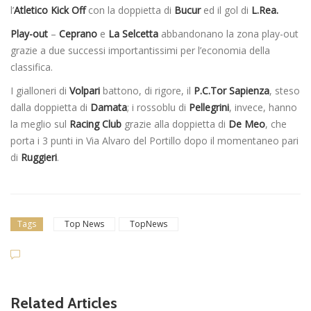
l’
Atletico Kick Off
con la doppietta di
Bucur
ed il gol di
L.Rea.
Play-out
–
Ceprano
e
La Selcetta
abbandonano la zona play-out
grazie a due successi importantissimi per l’economia della
classifica.
I gialloneri di
Volpari
battono, di rigore, il
P.C.Tor Sapienza
, steso
dalla doppietta di
Damata
; i rossoblu di
Pellegrini
, invece, hanno
la meglio sul
Racing Club
grazie alla doppietta di
De Meo
, che
porta i 3 punti in Via Alvaro del Portillo dopo il momentaneo pari
di
Ruggieri
.
Tags
Top News
TopNews
Related Articles