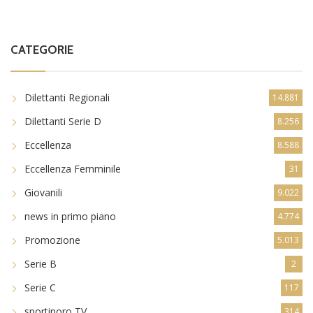
CATEGORIE
Dilettanti Regionali
14.881
Dilettanti Serie D
8.256
Eccellenza
8.588
Eccellenza Femminile
31
Giovanili
9.022
news in primo piano
4.774
Promozione
5.013
Serie B
2
Serie C
117
sportinoro TV
314