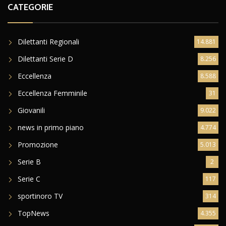
CATEGORIE
Dilettanti Regionali
14.881
Dilettanti Serie D
8.256
Eccellenza
8.588
Eccellenza Femminile
31
Giovanili
9.022
news in primo piano
4.774
Promozione
5.013
Serie B
2
Serie C
117
sportinoro TV
314
TopNews
4.355