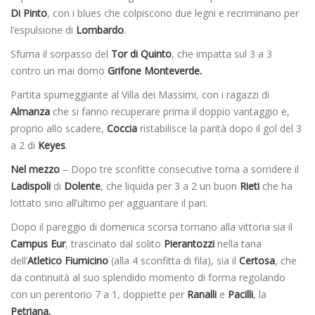
Di Pinto
, con i blues che colpiscono due legni e recriminano per
l’espulsione di
Lombardo
.
Sfuma il sorpasso del
Tor di Quinto
, che impatta sul 3 a 3
contro un mai domo
Grifone Monteverde.
Partita spumeggiante al Villa dei Massimi, con i ragazzi di
Almanza
che si fanno recuperare prima il doppio vantaggio e,
proprio allo scadere,
Coccia
ristabilisce la parità dopo il gol del 3
a 2 di
Keyes
.
Nel mezzo
– Dopo tre sconfitte consecutive torna a sorridere il
Ladispoli
di
Dolente
, che liquida per 3 a 2 un buon
Rieti
che ha
lottato sino all’ultimo per agguantare il pari.
Dopo il pareggio di domenica scorsa tornano alla vittoria sia il
Campus Eur
, trascinato dal solito
Pierantozzi
nella tana
dell’
Atletico Fiumicino
(alla 4 sconfitta di fila), sia il
Certosa
, che
da continuità al suo splendido momento di forma regolando
con un perentorio 7 a 1, doppiette per
Ranalli
e
Pacilli
, la
Petriana.