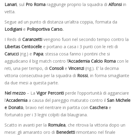
Lanari
, sul
Pro Roma
raggiunge proprio la squadra di
Alfonsi
in
vetta.
Segue ad un punto di distanza un’altra coppia, formata da
Lodigiani
e
Polisportiva Carso.
I Reds di
Caranzetti
vengono fuori nel secondo tempo contro la
Libertas Centocelle
e portano a casa i 3 punti con le reti di
Carucci
(rig.) e
Papa
; stessa cosa fanno i pontini che si
aggiudicano il big match contro l
‘Accademia Calcio Roma
con le
reti, una per tempo, di
Consoli
e
Vincenzi
(rig.). E’ la decima
vittoria consecutiva per la squadra di
Rossi
, in forma smagliante
da due mesi a questa parte.
Nel mezzo
– La
Vigor Perconti
perde l’opportunità di agganciare
l’
Accademia
a causa del pareggio maturato contro il
San Michele
e Donato
, bravo nel rientrare in partita con
Caschera
e
fortunato per i 3 legni colpiti dai blaugrana.
Scatto in avanti per la
Romulea
, che ritrova la vittoria dopo un
mese: gli amaranto oro di
Benedetti
rimontano nel finale