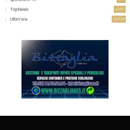
TopNews
4.355
Ultim'ora
29.334