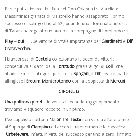
Pari e patta, invece, la sfida del Don Calabria tra Aurelio e
Massimina: i granata di Maistrello hanno assaporato il primo
successo casalingo fino al 62′, quando una sfortunata autorete
di Tataru ha regalato un punto alla compagine di Lombardozzi.
Play – out
– Due vittorie di vitale importanza per
Giardinetti
e
Dlf
Civitavecchia.
I biancorossi di
Centola
collezionano la seconda vittoria
consecutiva ai danni della
Fortitudo
grazie al gol di
Lolli
, che
ribadisce in rete il rigore parato da
Spogani
; il
Dlf
, invece, batte
all’inglese l’
Eretum
Monterotondo
con la doppietta di
Mercuri
GIRONE B
Una poltrona per 4
– In vetta al secondo raggruppamento
troviamo 4 squadre raccolte in un punto.
L’ex capolista solitaria
N.Tor Tre Teste
non va oltre l’uno a uno
al Superga di
Ciampino
ed accorcia ulteriormente la classifica:
l’
Urbetevere
, infatti, in virtù del successo per uno a zero, firmato