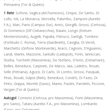
Primavera (Tor di Quinto)
1 Rete
: Scifone, Vaglica (Atl.Fiumicino), Cinque, De Santis, Di
Lollo, Ioli, La Monarca, Morsella, Palumbo, Zamponi (Aurelio
F.A.), Mari, Parisi (Campus Eur), Amici, Giorgilli, Grossi, (Certosa),
Di Domenico (Dlf Civitavecchia), Baiani, Longo (Eretum
Monterotondo), Augelli, Papalia, Petrucci, Santigli, Tombesi
(Fortitudo C. Roma), Terra (Giardinetti), Caviglia, Di Veroli,
Marchetto (Grifone Monteverde), Aracri, Cagnoni, D’Aguanno,
Landi, Marini, Mazzone, Santullo (Ladispoli), Forin, Ianniccari,
Sturba, Turchetti (Massimina), De Stefano, D’Iorio, (Ostiamare),
Bellini, Beneduce, Carpineti, De Marco, Iaia, Ladetto, Rosati,
Selle (Petriana), Aguzzi, Di Carlo, Di Loreto, Grossi, Pasquali,
Piras, Rosati, Sulpizi (Rieti), Beneduce, Condrò, Di Fazio, Di
Pinto, Grippa, Moretti (Savio), Manni, Paolini, Paroletti, Piccone,
Vergari (Tor di Quinto)
Autogol
: Comerici (Certosa, pro Massimina), Forin (Massimina,
pro Savio), Tataru (Aurelio F.A., pro Massimina), Lombardo
(Savio, pro Ostiamare)