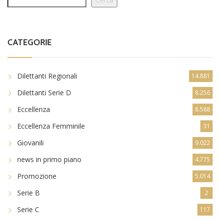
CATEGORIE
Dilettanti Regionali
14.881
Dilettanti Serie D
8.256
Eccellenza
8.588
Eccellenza Femminile
31
Giovanili
9.022
news in primo piano
4.775
Promozione
5.014
Serie B
2
Serie C
117