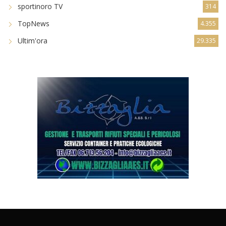
sportinoro TV
314
TopNews
4.355
Ultim'ora
29.335