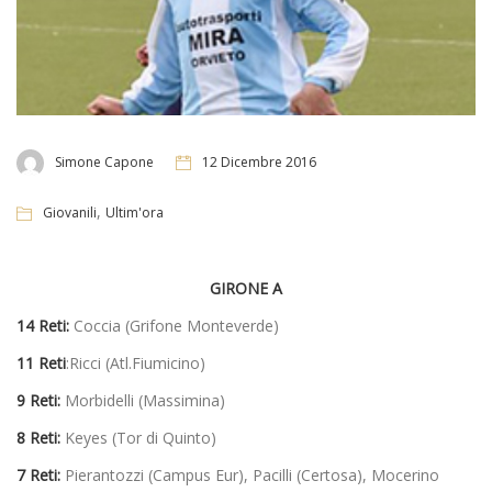
Simone Capone
12 Dicembre 2016
,
Giovanili
Ultim'ora
GIRONE A
14 Reti:
Coccia (Grifone Monteverde)
11 Reti
:Ricci (Atl.Fiumicino)
9 Reti:
Morbidelli (Massimina)
8 Reti:
Keyes (Tor di Quinto)
7 Reti:
Pierantozzi (Campus Eur), Pacilli (Certosa), Mocerino