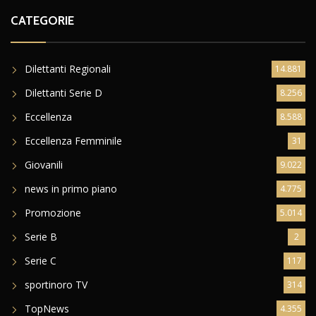
CATEGORIE
Dilettanti Regionali
14.881
Dilettanti Serie D
8.256
Eccellenza
8.588
Eccellenza Femminile
31
Giovanili
9.022
news in primo piano
4.775
Promozione
5.014
Serie B
2
Serie C
117
sportinoro TV
314
TopNews
4.355