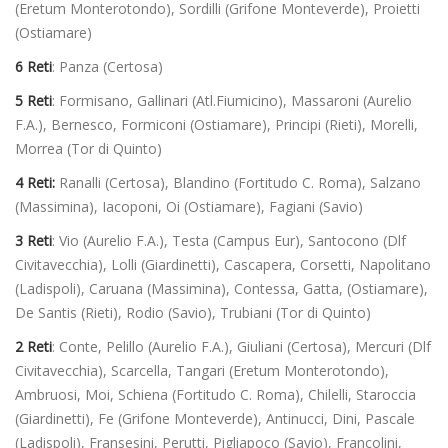
(Eretum Monterotondo), Sordilli (Grifone Monteverde), Proietti
(Ostiamare)
6 Reti
: Panza (Certosa)
5 Reti
: Formisano, Gallinari (Atl.Fiumicino), Massaroni (Aurelio
F.A.), Bernesco, Formiconi (Ostiamare), Principi (Rieti), Morelli,
Morrea (Tor di Quinto)
4 Reti:
Ranalli (Certosa), Blandino (Fortitudo C. Roma), Salzano
(Massimina), Iacoponi, Oi (Ostiamare), Fagiani (Savio)
3 Reti
: Vio (Aurelio F.A.), Testa (Campus Eur), Santocono (Dlf
Civitavecchia), Lolli (Giardinetti), Cascapera, Corsetti, Napolitano
(Ladispoli), Caruana (Massimina), Contessa, Gatta, (Ostiamare),
De Santis (Rieti), Rodio (Savio), Trubiani (Tor di Quinto)
2 Reti
: Conte, Pelillo (Aurelio F.A.), Giuliani (Certosa), Mercuri (Dlf
Civitavecchia), Scarcella, Tangari (Eretum Monterotondo),
Ambruosi, Moi, Schiena (Fortitudo C. Roma), Chilelli, Staroccia
(Giardinetti), Fe (Grifone Monteverde), Antinucci, Dini, Pascale
(Ladispoli), Fransesini, Perutti, Pigliapoco (Savio), Francolini,