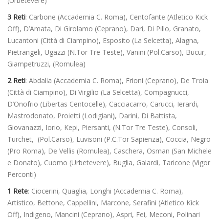
(Urbetevere)
3 Reti
: Carbone (Accademia C. Roma), Centofante (Atletico Kick
Off), D’Amata, Di Girolamo (Ceprano), Dari, Di Pillo, Granato,
Lucantoni (Città di Ciampino), Esposito (La Selcetta), Alagna,
Pietrangeli, Ugazzi (N.Tor Tre Teste), Vanini (Pol.Carso), Bucur,
Giampetruzzi, (Romulea)
2 Reti
: Abdalla (Accademia C. Roma), Frioni (Ceprano), De Troia
(Città di Ciampino), Di Virgilio (La Selcetta), Compagnucci,
D’Onofrio (Libertas Centocelle), Cacciacarro, Carucci, Ierardi,
Mastrodonato, Proietti (Lodigiani), Darini, Di Battista,
Giovanazzi, Iorio, Kepi, Piersanti, (N.Tor Tre Teste), Consoli,
Turchet, (Pol.Carso), Luvisoni (P.C.Tor Sapienza), Coccia, Negro
(Pro Roma), De Vellis (Romulea), Caschera, Osman (San Michele
e Donato), Cuomo (Urbetevere), Buglia, Galardi, Taricone (Vigor
Perconti)
1 Rete
: Ciocerini, Quaglia, Longhi (Accademia C. Roma),
Artistico, Bettone, Cappellini, Marcone, Serafini (Atletico Kick
Off), Indigeno, Mancini (Ceprano), Aspri, Fei, Meconi, Polinari