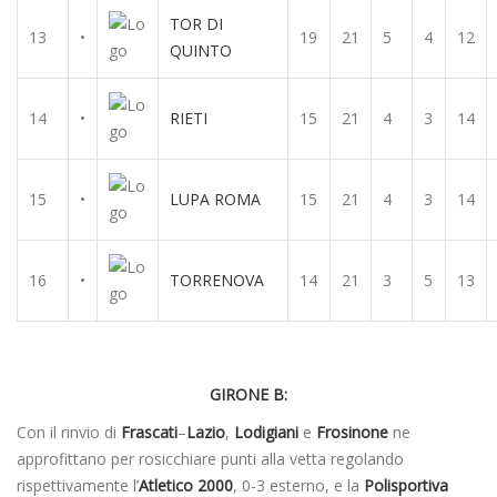
TOR DI
13
•
19
21
5
4
12
QUINTO
14
•
RIETI
15
21
4
3
14
15
•
LUPA ROMA
15
21
4
3
14
16
•
TORRENOVA
14
21
3
5
13
GIRONE B:
Con il rinvio di
Frascati
–
Lazio
,
Lodigiani
e
Frosinone
ne
approfittano per rosicchiare punti alla vetta regolando
rispettivamente l’
Atletico 2000
, 0-3 esterno, e la
Polisportiva