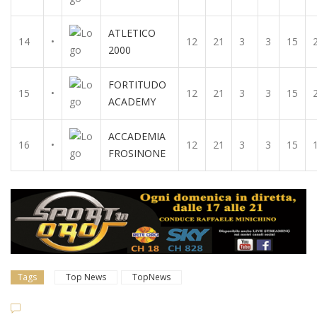
ATLETICO
14
•
12
21
3
3
15
2000
FORTITUDO
15
•
12
21
3
3
15
ACADEMY
ACCADEMIA
16
•
12
21
3
3
15
FROSINONE
Tags
Top News
TopNews