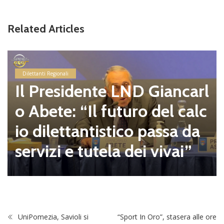
Related Articles
Dilettanti Serie D
Coppa Italia Serie D, gli
binamenti dei prelimina
carl
e del primo turno in pro
calc
amma il 23 e il 30 agos
 da
alle 16.00
i”
UniPomezia, Savioli si
“Sport In Oro”, stasera alle ore