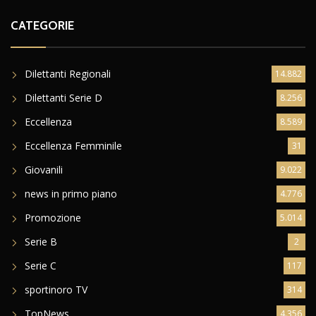
CATEGORIE
Dilettanti Regionali
14.882
Dilettanti Serie D
8.256
Eccellenza
8.589
Eccellenza Femminile
31
Giovanili
9.022
news in primo piano
4.776
Promozione
5.014
Serie B
2
Serie C
117
sportinoro TV
314
TopNews
4.356