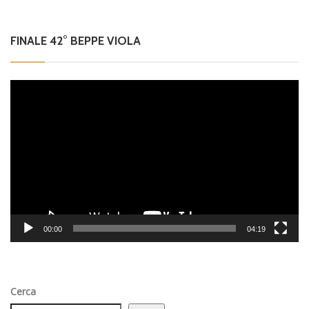
FINALE 42° BEPPE VIOLA
Video
Player
00:00
04:19
Cerca