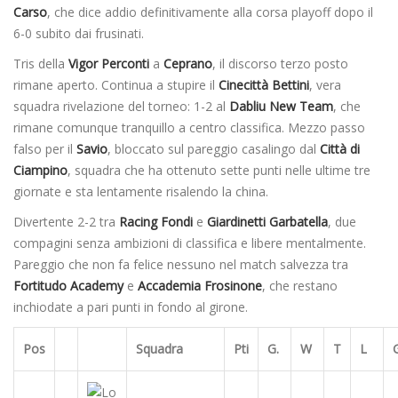
Carso
, che dice addio definitivamente alla corsa playoff dopo il
6-0 subito dai frusinati.
Tris della
Vigor Perconti
a
Ceprano
, il discorso terzo posto
rimane aperto. Continua a stupire il
Cinecittà Bettini
, vera
squadra rivelazione del torneo: 1-2 al
Dabliu New Team
, che
rimane comunque tranquillo a centro classifica. Mezzo passo
falso per il
Savio
, bloccato sul pareggio casalingo dal
Città di
Ciampino
, squadra che ha ottenuto sette punti nelle ultime tre
giornate e sta lentamente risalendo la china.
Divertente 2-2 tra
Racing Fondi
e
Giardinetti Garbatella
, due
compagini senza ambizioni di classifica e libere mentalmente.
Pareggio che non fa felice nessuno nel match salvezza tra
Fortitudo Academy
e
Accademia Frosinone
, che restano
inchiodate a pari punti in fondo al girone.
Pos
Squadra
Pti
G.
W
T
L