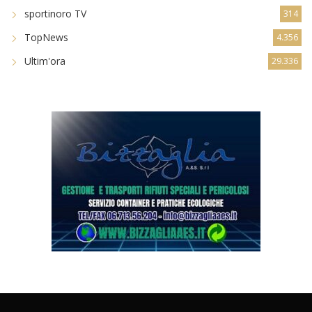
sportinoro TV
314
TopNews
4.356
Ultim'ora
29.336