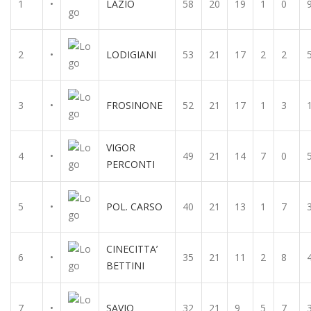
1
•
LAZIO
58
20
19
1
0
2
•
LODIGIANI
53
21
17
2
2
3
•
FROSINONE
52
21
17
1
3
VIGOR
4
•
49
21
14
7
0
PERCONTI
5
•
POL. CARSO
40
21
13
1
7
CINECITTA’
6
•
35
21
11
2
8
BETTINI
7
•
SAVIO
32
21
9
5
7