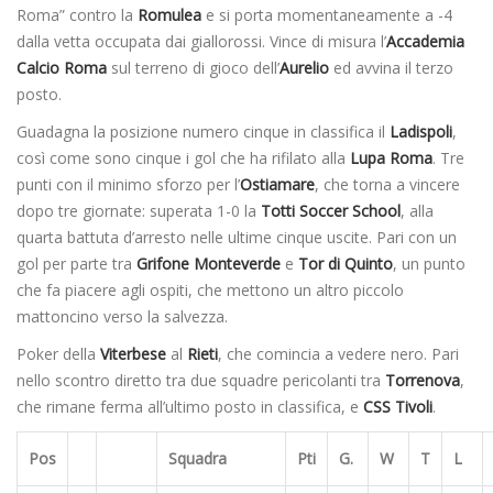
Roma” contro la
Romulea
e si porta momentaneamente a -4
dalla vetta occupata dai giallorossi. Vince di misura l’
Accademia
Calcio Roma
sul terreno di gioco dell’
Aurelio
ed avvina il terzo
posto.
Guadagna la posizione numero cinque in classifica il
Ladispoli
,
così come sono cinque i gol che ha rifilato alla
Lupa Roma
. Tre
punti con il minimo sforzo per l’
Ostiamare
, che torna a vincere
dopo tre giornate: superata 1-0 la
Totti Soccer School
, alla
quarta battuta d’arresto nelle ultime cinque uscite. Pari con un
gol per parte tra
Grifone Monteverde
e
Tor di Quinto
, un punto
che fa piacere agli ospiti, che mettono un altro piccolo
mattoncino verso la salvezza.
Poker della
Viterbese
al
Rieti
, che comincia a vedere nero. Pari
nello scontro diretto tra due squadre pericolanti tra
Torrenova
,
che rimane ferma all’ultimo posto in classifica, e
CSS Tivoli
.
Pos
Squadra
Pti
G.
W
T
L