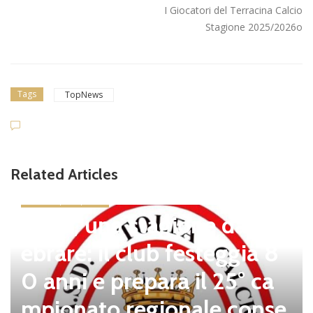
I Giocatori del Terracina Calcio
Stagione 2025/2026o
Tags
TopNews
Related Articles
news in primo piano
Tolfa, una stagione da cel
ebrare: il club festeggia 8
0 anni e prepara il 25° ca
mpionato regionale conse