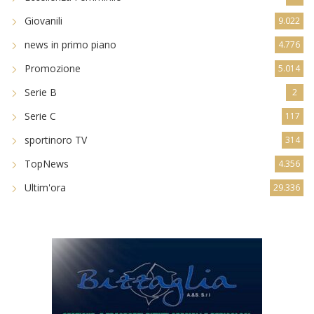
Giovanili
9.022
news in primo piano
4.776
Promozione
5.014
Serie B
2
Serie C
117
sportinoro TV
314
TopNews
4.356
Ultim'ora
29.336