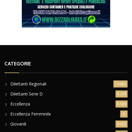
CATEGORIE
Dilettanti Regionali
14.882
Dilettanti Serie D
8.256
Eccellenza
8.589
Eccellenza Femminile
31
Giovanili
9.022