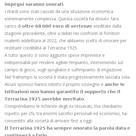
𝗶𝗺𝗽𝗲𝗴𝗻𝗶 𝘀𝗮𝗿𝗮𝗻𝗻𝗼 𝗼𝗻𝗼𝗿𝗮𝘁𝗶.
I ritardi sono stati causati da una situazione economica
estremamente complessa. Questa società ha dovuto farsi
carico di 𝗼𝗹𝘁𝗿𝗲 𝟲𝟴.𝟬𝟬𝟬 𝗲𝘂𝗿𝗼 𝗱𝗶 𝘃𝗲𝗿𝘁𝗲𝗻𝘇𝗲 ereditate dalla
stagione precedente, oltre a debiti nei confronti di fornitori
risalenti addirittura al 2022, che abbiamo scelto di onorare per
restituire credibilità al Terracina 1925.
A tutto questo si sono aggiunte spese impreviste e
indispensabili per rendere agibile l’impianto, intervenendo sul
campo di gioco, sugli spogliatoi e sull’impianto di irrigazione.
Nel frattempo la società è stata progressivamente lasciata sola.
Alcuni sponsor hanno ridotto il proprio sostegno e 𝗮𝗻𝗰𝗵𝗲 𝗹𝗲
𝗶𝘀𝘁𝗶𝘁𝘂𝘇𝗶𝗼𝗻𝗶 𝗻𝗼𝗻 𝗵𝗮𝗻𝗻𝗼 𝗴𝗮𝗿𝗮𝗻𝘁𝗶𝘁𝗼 𝗶𝗹 𝘀𝘂𝗽𝗽𝗼𝗿𝘁𝗼 𝗰𝗵𝗲 𝗶𝗹
𝗧𝗲𝗿𝗿𝗮𝗰𝗶𝗻𝗮 𝟭𝟵𝟮𝟱 𝗮𝘃𝗿𝗲𝗯𝗯𝗲 𝗺𝗲𝗿𝗶𝘁𝗮𝘁𝗼.
Comprendiamo le richieste degli ex tesserati, ma chiediamo
rispetto per chi, tra enormi sacrifici personali ed economici, ha
consentito alla società di arrivare fino a oggi.
𝗜𝗹 𝗧𝗲𝗿𝗿𝗮𝗰𝗶𝗻𝗮 𝟭𝟵𝟮𝟱 𝗵𝗮 𝘀𝗲𝗺𝗽𝗿𝗲 𝗼𝗻𝗼𝗿𝗮𝘁𝗼 𝗹𝗮 𝗽𝗮𝗿𝗼𝗹𝗮 𝗱𝗮𝘁𝗮 𝗲
𝗰𝗼𝗻𝘁𝗶𝗻𝘂𝗲𝗿𝗮̀ 𝗮 𝗳𝗮𝗿𝗹𝗼.