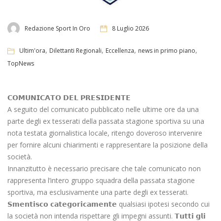
Redazione Sport In Oro
8 Luglio 2026
,
,
,
,
Ultim'ora
Dilettanti Regionali
Eccellenza
news in primo piano
TopNews
𝗖𝗢𝗠𝗨𝗡𝗜𝗖𝗔𝗧𝗢 𝗗𝗘𝗟 𝗣𝗥𝗘𝗦𝗜𝗗𝗘𝗡𝗧𝗘
A seguito del comunicato pubblicato nelle ultime ore da una
parte degli ex tesserati della passata stagione sportiva su una
nota testata giornalistica locale, ritengo doveroso intervenire
per fornire alcuni chiarimenti e rappresentare la posizione della
società.
Innanzitutto è necessario precisare che tale comunicato non
rappresenta l’intero gruppo squadra della passata stagione
sportiva, ma esclusivamente una parte degli ex tesserati.
𝗦𝗺𝗲𝗻𝘁𝗶𝘀𝗰𝗼 𝗰𝗮𝘁𝗲𝗴𝗼𝗿𝗶𝗰𝗮𝗺𝗲𝗻𝘁𝗲 qualsiasi ipotesi secondo cui
la società non intenda rispettare gli impegni assunti. 𝗧𝘂𝘁𝘁𝗶 𝗴𝗹𝗶