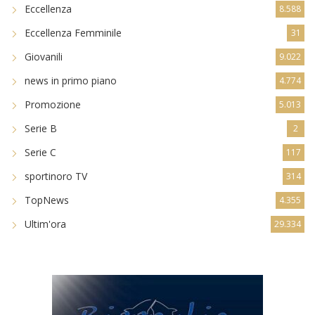
Eccellenza
8.588
Eccellenza Femminile
31
Giovanili
9.022
news in primo piano
4.774
Promozione
5.013
Serie B
2
Serie C
117
sportinoro TV
314
TopNews
4.355
Ultim'ora
29.334