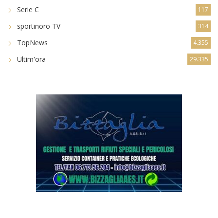
Serie C
117
sportinoro TV
314
TopNews
4.355
Ultim'ora
29.335