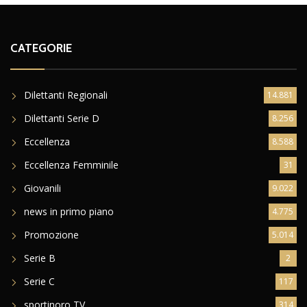
CATEGORIE
Dilettanti Regionali
14.881
Dilettanti Serie D
8.256
Eccellenza
8.588
Eccellenza Femminile
31
Giovanili
9.022
news in primo piano
4.775
Promozione
5.014
Serie B
2
Serie C
117
sportinoro TV
314