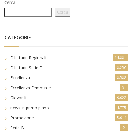
Cerca
Cerca
CATEGORIE
Dilettanti Regionali
14.881
Dilettanti Serie D
8.256
Eccellenza
8.588
Eccellenza Femminile
31
Giovanili
9.022
news in primo piano
4.775
Promozione
5.014
Serie B
2