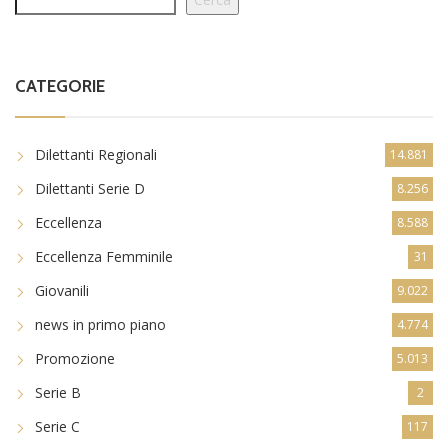
CATEGORIE
Dilettanti Regionali
14.881
Dilettanti Serie D
8.256
Eccellenza
8.588
Eccellenza Femminile
31
Giovanili
9.022
news in primo piano
4.774
Promozione
5.013
Serie B
2
Serie C
117