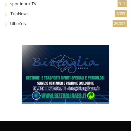
sportinoro TV
314
TopNews
4.355
Ultim'ora
29.334