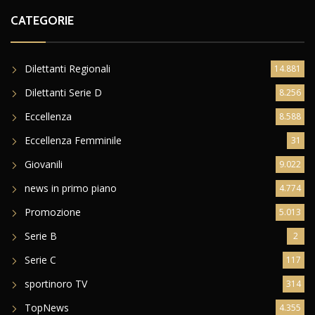
CATEGORIE
Dilettanti Regionali
14.881
Dilettanti Serie D
8.256
Eccellenza
8.588
Eccellenza Femminile
31
Giovanili
9.022
news in primo piano
4.774
Promozione
5.013
Serie B
2
Serie C
117
sportinoro TV
314
TopNews
4.355