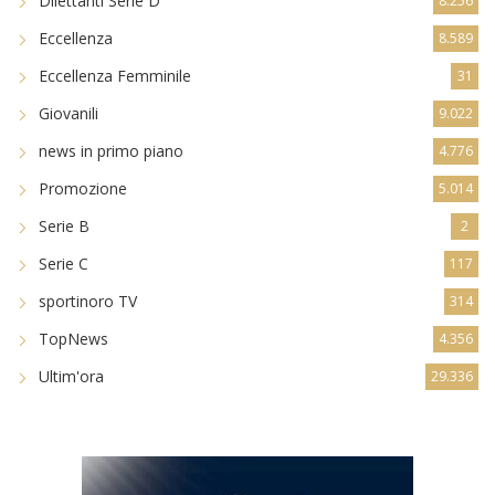
Dilettanti Serie D
8.256
Eccellenza
8.589
Eccellenza Femminile
31
Giovanili
9.022
news in primo piano
4.776
Promozione
5.014
Serie B
2
Serie C
117
sportinoro TV
314
TopNews
4.356
Ultim'ora
29.336