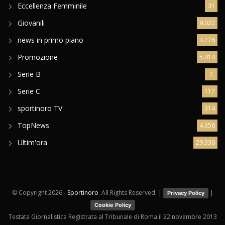
Eccellenza Femminile
31
Giovanili
9.022
news in primo piano
4.776
Promozione
5.014
Serie B
2
Serie C
117
sportinoro TV
314
TopNews
4.356
Ultim'ora
29.336
© Copyright
2026 -
Sportinoro
. All Rights Reserved. |
|
Privacy Policy
Cookie Policy
Testata Giornalistica Registrata al Tribunale di Roma il 22 novembre 2013