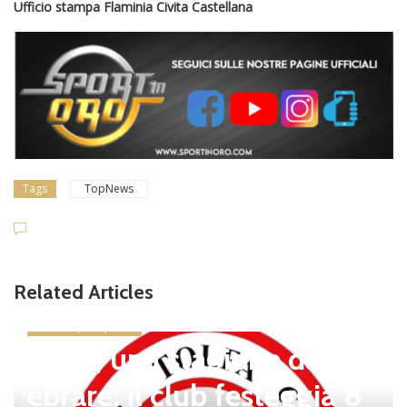
Ufficio stampa Flaminia Civita Castellana
Tags
TopNews
Related Articles
news in primo piano
Tolfa, una stagione da cel
ebrare: il club festeggia 8