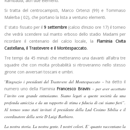
Rambaudi, altri due elementi.
Si tratta del centrocampisti, Marco Ortenzi (99) e Tommaso
Malerba ( 02), che portano la lista a ventuno elementi.
E’ stato fissato per il
9 settembre
(calcio d’inizio ore 17) il torneo
che vedrà scendere sul manto erboso dello stadio Madami per
ricordare il centenario del calcio locale, la
Flaminia Civita
Castellana, il Trastevere e il Montespaccato.
Tre tempi da 45 minuti che metteranno una davanti all’altra tre
squadre che con molta probabilità si ritroveranno nello stesso
girone con avversari toscani e umbri.
“
Ringrazio i presidenti del Trastevere del Montespaccato
– ha detto il
numero uno della Flaminia
Francesco Bravin
i –
per aver accettato
l’invito con grande entusiasmo. Siamo legati a queste società da una
profonda amicizia e da un rapporto di stima e fiducia di cui siamo fieri”.
Al torneo sono stati invitati il presidente della Lnd Cosimo Sibilia e il
coordinatore della serie D Luigi Barbiero.
La nostra storia. La nostra gente. I nostri colori. E’ quanto raccontano la