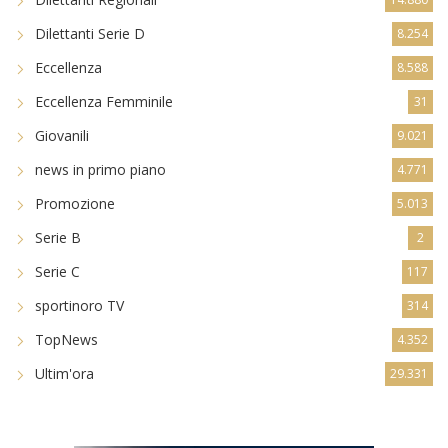
Dilettanti Serie D
8.254
Eccellenza
8.588
Eccellenza Femminile
31
Giovanili
9.021
news in primo piano
4.771
Promozione
5.013
Serie B
2
Serie C
117
sportinoro TV
314
TopNews
4.352
Ultim'ora
29.331