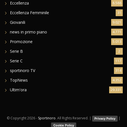
Eccellenza
8.588
Eccellenza Femminile
31
Giovanili
9.021
news in primo piano
4.771
Promozione
5.013
Serie B
2
Serie C
117
sportinoro TV
314
TopNews
4.352
Ultim'ora
29.331
© Copyright
2026 -
Sportinoro
. All Rights Reserved. |
|
Privacy Policy
Cookie Policy