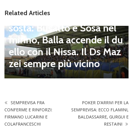
Viterbese (Certosa V. Cam
Related Articles
pagnano), mercato senza
sosta: Busatto e Sosa nel
mirino, Balla accende il du
ello con il Nissa. Il Ds Maz
zei sempre più vicino
SEMPREVISA FRA
POKER D’ARRIVI PER LA
CONFERME E RINFORZI:
SEMPREVISA: ECCO FLAMINI,
FIRMANO LUCARINI E
BALDASSARRE, GURGUI E
COLAFRANCESCHI
RESTAINI