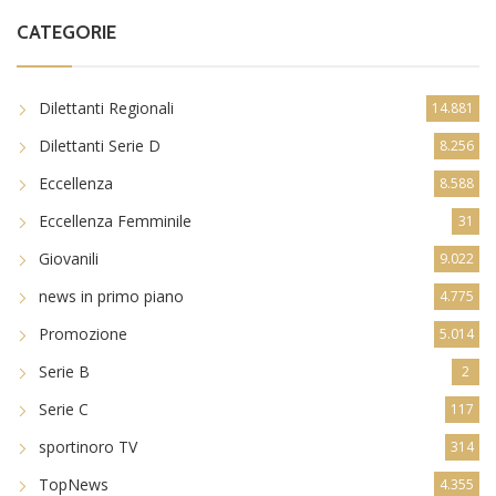
CATEGORIE
Dilettanti Regionali
14.881
Dilettanti Serie D
8.256
Eccellenza
8.588
Eccellenza Femminile
31
Giovanili
9.022
news in primo piano
4.775
Promozione
5.014
Serie B
2
Serie C
117
sportinoro TV
314
TopNews
4.355