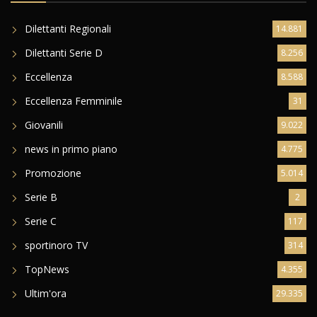
Dilettanti Regionali
14.881
Dilettanti Serie D
8.256
Eccellenza
8.588
Eccellenza Femminile
31
Giovanili
9.022
news in primo piano
4.775
Promozione
5.014
Serie B
2
Serie C
117
sportinoro TV
314
TopNews
4.355
Ultim'ora
29.335